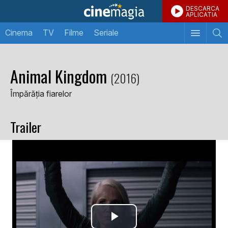
DESCARCA
APLICATIA
Cinema
TV
Filme
Seriale
Animal Kingdom
(2016)
Împărăția fiarelor
Trailer