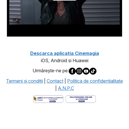
Descarca aplicatia Cinemagia
iOS, Android si Huawei
Urmăreşte-ne pe:
Termeni şi condiţii
|
Contact
|
Politica de confidentialitate
|
A.N.P.C