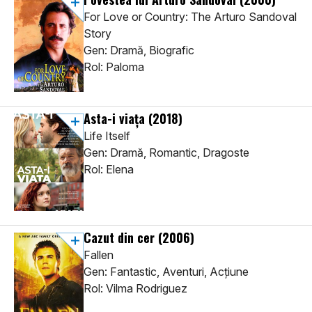
For Love or Country: The Arturo Sandoval
Story
Gen: Dramă, Biografic
Rol: Paloma
Asta-i viața
(2018)
Life Itself
Gen: Dramă, Romantic, Dragoste
Rol: Elena
Cazut din cer
(2006)
Fallen
Gen: Fantastic, Aventuri, Acţiune
Rol: Vilma Rodriguez