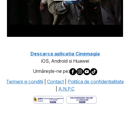
Descarca aplicatia Cinemagia
iOS, Android si Huawei
Urmăreşte-ne pe:
Termeni şi condiţii
|
Contact
|
Politica de confidentialitate
|
A.N.P.C