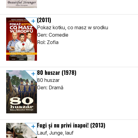
(2011)
Pokaz kotku, co masz w srodku
Gen: Comedie
Rol: Zofia
80 huszar
(1978)
80 huszar
Gen: Dramă
Fugi şi nu privi inapoi!
(2013)
Lauf, Junge, lauf