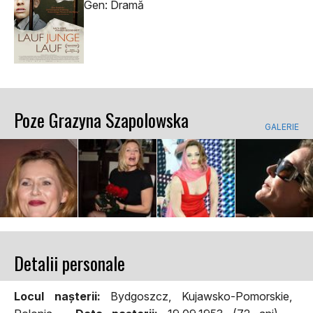
Gen: Dramă
Poze Grazyna Szapolowska
GALERIE
Detalii personale
Locul naşterii:
Bydgoszcz, Kujawsko-Pomorskie,