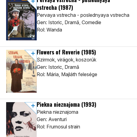
vstrecha
(1987)
Pervaya vstrecha - poslednyaya vstrecha
Gen: Istoric, Dramă, Comedie
Rol: Wanda
Flowers of Reverie
(1985)
Szirmok, virágok, koszorúk
Gen: Istoric, Dramă
Rol: Mária, Majláth felesége
Piekna nieznajoma
(1993)
Piekna nieznajoma
Gen: Aventuri
Rol: Frumosul strain