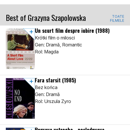
Best of Grazyna Szapolowska
TOATE
FILMELE
Un scurt film despre iubire
(1988)
Krótki film o milosci
Gen: Dramă, Romantic
Rol: Magda
Fara sfarsit
(1985)
Bez końca
Gen: Dramă
Rol: Urszula Zyro
Pervaya vstrecha - poslednyaya