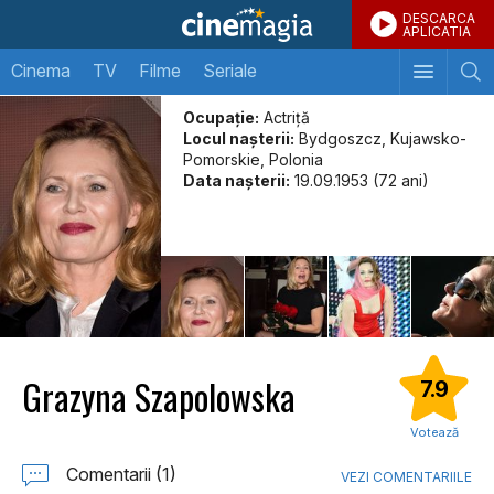
DESCARCA
APLICATIA
Cinema
TV
Filme
Seriale
Ocupație:
Actriţă
Locul naşterii:
Bydgoszcz, Kujawsko-
Pomorskie, Polonia
Data naşterii:
19.09.1953 (72 ani)
Grazyna Szapolowska
7.9
Votează
Comentarii (1)
VEZI COMENTARIILE