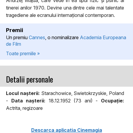
Andrzej Wajda, care vede în ea tipul fizic și psihic al
tinerei anilor 1970. Devine una dintre cele mai talentate
tragediene ale ecranului internațional contemporan.
Premii
Un premiu
Cannes
, o nominalizare
Academia Europeana
de Film
Toate premiile »
Detalii personale
Locul naşterii:
Starachowice, Swietokrzyskie, Poland
-
Data naşterii:
18.12.1952 (73 ani) -
Ocupaţie:
Actrita, regizoare
Descarca aplicatia Cinemagia