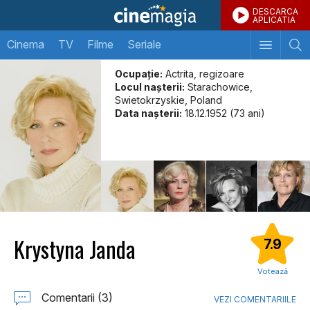
DESCARCA
APLICATIA
Cinema
TV
Filme
Seriale
Ocupație:
Actrita, regizoare
Locul naşterii:
Starachowice,
Swietokrzyskie, Poland
Data naşterii:
18.12.1952 (73 ani)
Krystyna Janda
7.9
Votează
Comentarii (3)
VEZI COMENTARIILE