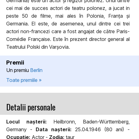
Germania) este un actor și regizor polonez. Unul dintre
cei mai de succes actori de teatru polonez, a jucat in
peste 50 de filme, mai ales în Polonia, Franța și
Germania. El este, de asemenea, unul dintre cei trei
actori non-francezi care a fost angajat de către Paris-
Comédie Française. Este în prezent director general al
Teatrului Polski din Varșovia.
Premii
Un premiu
Berlin
Toate premiile »
Detalii personale
Locul naşterii:
Heilbronn, Baden-Württemberg,
Germany -
Data naşterii:
25.04.1946 (80 ani) -
Ocupaţie:
Actor -
Zodia:
taur