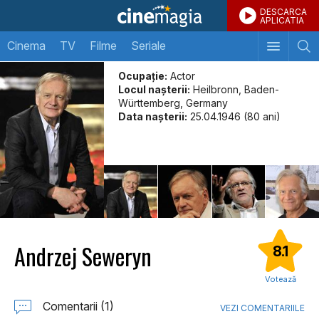
DESCARCA
APLICATIA
Cinema
TV
Filme
Seriale
Ocupație:
Actor
Locul naşterii:
Heilbronn, Baden-
Württemberg, Germany
Data naşterii:
25.04.1946 (80 ani)
Andrzej Seweryn
8.1
Votează
Comentarii (1)
VEZI COMENTARIILE