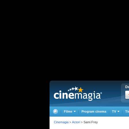
De
Filme
Program cinema
TV
Ti
Cinemagia
Actori
Sami Frey
>
>