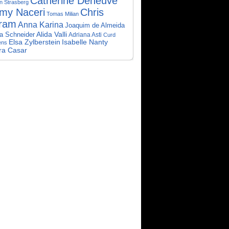
Catherine Deneuve
n Strasberg
my Naceri
Chris
Tomas Milian
ram
Anna Karina
Joaquim de Almeida
Alida Valli
a Schneider
Adriana Asti
Curd
Elsa Zylberstein
Isabelle Nanty
ens
ra Casar