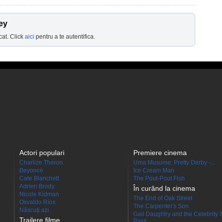
ey
cat. Click
aici
pentru a te autentifica.
Actori populari
Premiere cinema
Charlize Theron
Uma Musume: Pretty Derby -...
Beyoncé
Ice Cream Man
Cate Blanchett
The Pout-Pout Fish
Adrien Brody
În curând la cinema
Nicole Kidman
The End of Oak Street
Osvaldo Ríos
The Carpenter's Son
Născuţi azi
Gail Daughtry and the Celebrity 
Trailere filme
Pass