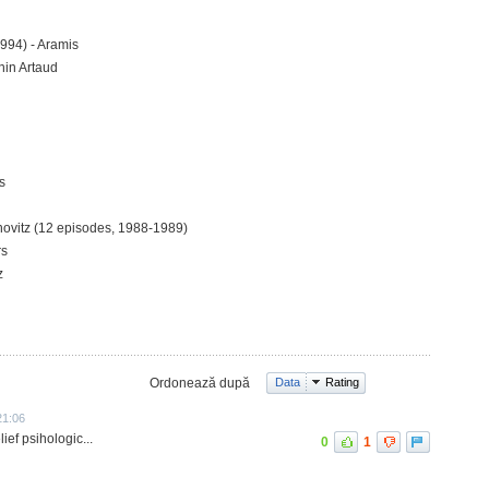
994) - Aramis
nin Artaud
s
novitz (12 episodes, 1988-1989)
rs
z
Ordonează după
Data
Rating
21:06
ief psihologic...
0
1