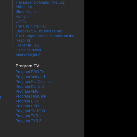
The Legend of Aang: The Last
Airbender
Street Fighter
Remain
Jimmy
The Cat in the Hat
Ebenezer: A Christmas Carol
The Hunger Games: Sunrise on the
Reaping
Focker-in-Law
Game of Power
Violent Night 2
Program TV
Program PRO TV
Program Antena 1
Program Pro Cinema
Program Kanal D
Program AMC
Program FilmCafe
f
Program Diva
Program HBO
Program TV 1000
Program TVR 1
Program TVR 2