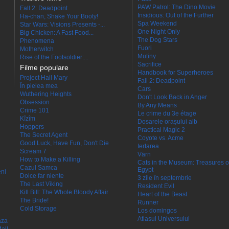
PAW Patrol: The Dino Movie
Fall 2: Deadpoint
Insidious: Out of the Further
Ha-chan, Shake Your Booty!
Spa Weekend
Star Wars: Visions Presents -...
One Night Only
Big Chicken: A Fast Food...
The Dog Stars
Phenomena
Fuori
Motherwitch
Mutiny
Rise of the Footsoldier:...
Sacrifice
Filme populare
Handbook for Superheroes
Project Hail Mary
Fall 2: Deadpoint
În pielea mea
Cars
Wuthering Heights
Don't Look Back in Anger
Obsession
By Any Means
Crime 101
Le crime du 3e étage
Kîzîm
Dosarele orașului alb
Hoppers
Practical Magic 2
The Secret Agent
Coyote vs. Acme
Good Luck, Have Fun, Don't Die
Iertarea
Scream 7
Värn
How to Make a Killing
Cats in the Museum: Treasures o
Cazul Samca
Egypt
eni
Dolce far niente
3 zile în septembrie
The Last Viking
Resident Evil
Kill Bill: The Whole Bloody Affair
Heart of the Beast
The Bride!
Runner
Cold Storage
Los domingos
Atlasul Universului
aza