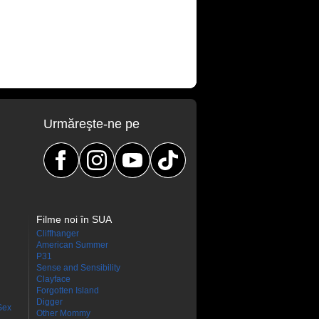
Urmăreşte-ne pe
Filme noi în SUA
Cliffhanger
American Summer
P31
Sense and Sensibility
Clayface
Forgotten Island
Digger
Sex
Other Mommy