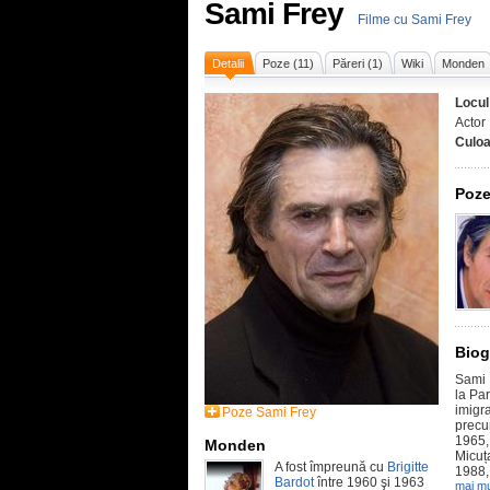
Sami Frey
Filme cu Sami Frey
Detalii
Poze (11)
Păreri (1)
Wiki
Monden
Locul
Actor
Culoa
Poze
Biog
Sami 
la Par
imigra
Poze Sami Frey
precum
1965,
Monden
Micuț
A fost împreună cu
Brigitte
1988, 
Bardot
între 1960 şi 1963
mai mu