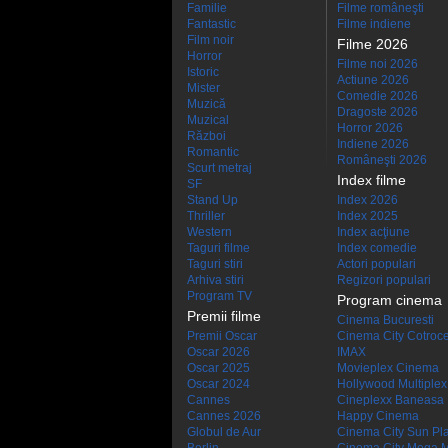
Familie
Filme româneşti
Fantastic
Filme indiene
Film noir
Filme 2026
Horror
Filme noi 2026
Istoric
Actiune 2026
Mister
Comedie 2026
Muzică
Dragoste 2026
Muzical
Horror 2026
Război
Indiene 2026
Romantic
Româneşti 2026
Scurt metraj
Index filme
SF
Stand Up
Index 2026
Thriller
Index 2025
Western
Index acţiune
Taguri filme
Index comedie
Taguri stiri
Actori populari
Arhiva stiri
Regizori populari
Program TV
Program cinema
Premii filme
Cinema Bucuresti
Premii Oscar
Cinema City Cotroc
Oscar 2026
IMAX
Oscar 2025
Movieplex Cinema
Oscar 2024
Hollywood Multiplex
Cannes
Cineplexx Baneasa
Cannes 2026
Happy Cinema
Globul de Aur
Cinema City Sun Pl