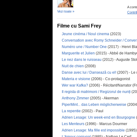
A cont
Vezi toate »
Contri
Filme cu Sami Frey
Jeune cinéma / Noul cinema
(2023)
Conversation avec Romy Schneider / Conver
Numéro une / Number One
(2017) - Henri Bl
Marguerite et Julien
(2015) - Abbé de Hamby
Le nez dans le ruisseau
(2012) - Auguste Sto
Nuit de chien
(2008)
Danse avec lui / Dansează cu el!
(2007) - Le 
Materia e visione
(2006) - Co-protagonist
Wer war Kafka?
(2006) - Récitant/Narrator (F
Il regista di matrimoni / Regizorul de nunți
(20
Anthony Zimmer
(2005) - Akerman
PiperMint... das Leben möglicherweise
(2004
La repentie
(2002) - Paul
Adrien Lesage: Un week-end en Bourgogne
Les Menteurs
(1996) - Marcus Dourmer
Adrien Lesage: Ma fille est impossible
(1995)
L'Amour conjugal
(1995) - Nathan Le Cerf