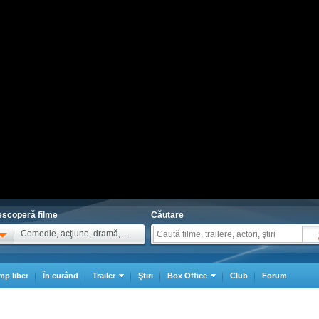
scoperă filme
Căutare
Comedie, acţiune, dramă, ...
mp liber
În curând
Trailer
Ştiri
Box Office
Club
Forum