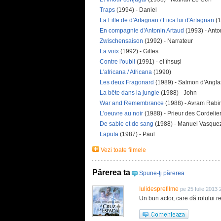
Traps
(1994) - Daniel
La Fille de d'Artagnan / Fiica lui d'Artagnan
(1
En compagnie d'Antonin Artaud
(1993) - Anto
Zwischensaison
(1992) - Narrateur
La voix
(1992) - Gilles
Contre l'oubli
(1991) - el însuşi
L'africana / Africana
(1990)
Les deux Fragonard
(1989) - Salmon d'Angla
La bête dans la jungle
(1988) - John
War and Remembrance
(1988) - Avram Rabi
L'oeuvre au noir
(1988) - Prieur des Cordelie
De sable et de sang
(1988) - Manuel Vasque
Laputa
(1987) - Paul
Vezi toate filmele
Părerea ta
Spune-ţi părerea
Iulidesprefilme
pe 25 Iulie 2013 
Un bun actor, care dă rolului rel