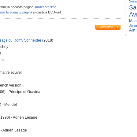
Susa
Sa
ribuit la această pagină:
Iulidesprefilme
buie la această pagină
şi câştigă DVD-uri!
Av
Mari
Jürg
Vezi filme
Ami
saţie cu Romy Schneider
(2018)
achey
e
hler
maitre ecuyer
rench version)
06) - Principe di Gravina
) - Mendel
(1996) - Adrien Lesage
 - Adrien Lesage