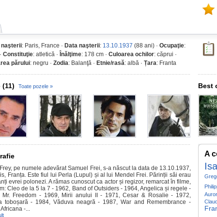
 naşterii
: Paris, France ·
Data naşterii
:
13.10.1937
(88 ani) ·
Ocupaţie
:
 ·
Constituţie
: atletică ·
Înălţime
: 178 cm ·
Culoarea ochilor
: căprui ·
rea părului
: negru ·
Zodia
: Balanţă ·
Etnie/rasă
: albă ·
Țara
: Franta
 (11)
Best 
Toate pozele »
A c
rafie
Isa
Frey, pe numele adevărat Samuel Frei, s-a născut la data de 13.10.1937,
is, Franța. Este fiul lui Perla (Lupul) și al lui Mendel Frei. Părinții săi erau
Greg
nți evrei polonezi. A rămas cunoscut ca actor și regizor, remarcat în filme,
Phili
: Cleo de la 5 la 7 - 1962, Band of Outsiders - 1964, Angelica și regele -
Auro
 Mr. Freedom - 1969, Mirii anului II - 1971, Cesar & Rosalie - 1972,
a toboșară - 1984, Văduva neagră - 1987, War and Remembrance -
Claud
Fran
Africana -...
lt