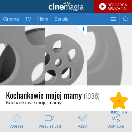
DESCARCA
APLICATIA
Cinema
TV
Filme
Seriale
Kochankowie mojej mamy
(1986)
-
Kochankowie mojej mamy
IMDB:
6.8
Votează
Vreau să văd
Văzut
Distribuie