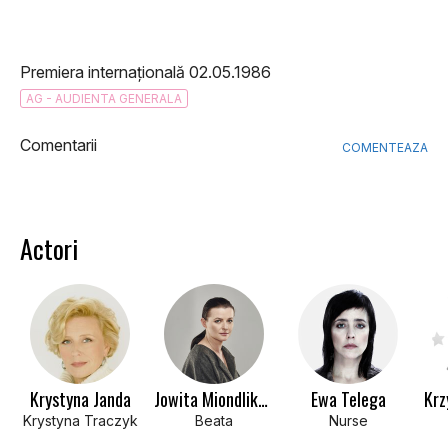
Premiera internațională 02.05.1986
AG - AUDIENTA GENERALA
Comentarii
COMENTEAZA
Actori
Krystyna Janda
Jowita Miondlikowska
Ewa Telega
Krz
Krystyna Traczyk
Beata
Nurse