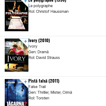
Le polygraphe
Rol: Christof Haussman
Ivory
(2010)
Ivory
Gen: Dramă
Rol: David Strauss
Pistă falsă
(2011)
False Trail
Gen: Thriller, Mister, Crimă
Rol: Torsten