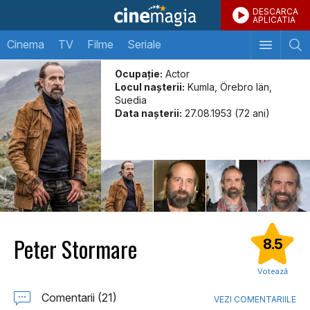
DESCARCA
APLICATIA
Cinema
TV
Filme
Seriale
Ocupație:
Actor
Locul naşterii:
Kumla, Örebro län,
Suedia
Data naşterii:
27.08.1953 (72 ani)
Peter Stormare
8.5
Votează
Comentarii (21)
VEZI COMENTARIILE