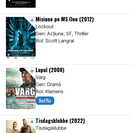
Misiune pe MS One
(2012)
Lockout
Gen: Acţiune, SF, Thriller
Rol: Scott Langral
Lupul
(2008)
Varg
Gen: Dramă
Rol: Klemens
Netflix
Tisdagsklubbe
(2022)
Tisdagsklubbe