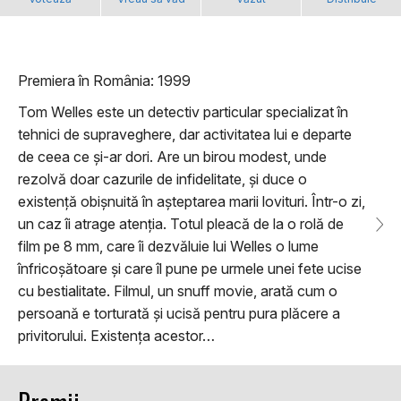
Premiera în România: 1999
Tom Welles este un detectiv particular specializat în
tehnici de supraveghere, dar activitatea lui e departe
de ceea ce și-ar dori. Are un birou modest, unde
rezolvă doar cazurile de infidelitate, și duce o
existență obișnuită în așteptarea marii lovituri. Într-o zi,
un caz îi atrage atenția. Totul pleacă de la o rolă de
film pe 8 mm, care îi dezvăluie lui Welles o lume
înfricoșătoare și care îl pune pe urmele unei fete ucise
cu bestialitate. Filmul, un snuff movie, arată cum o
persoană e torturată și ucisă pentru pura plăcere a
privitorului. Existența acestor…