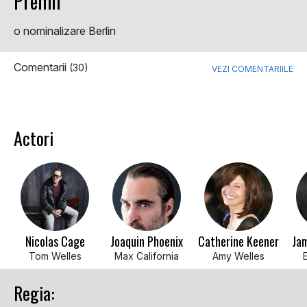
Premii
o nominalizare Berlin
Comentarii
(30)
VEZI COMENTARIILE
Actori
Nicolas Cage
Joaquin Phoenix
Catherine Keener
Jam
Tom Welles
Max California
Amy Welles
Regia: