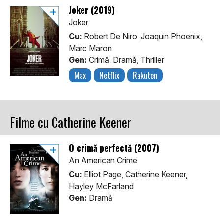
Joker (2019)
Joker
Cu:
Robert De Niro, Joaquin Phoenix,
Marc Maron
Gen:
Crimă, Dramă, Thriller
Max
Netflix
Rakuten
Filme cu Catherine Keener
O crimă perfectă (2007)
An American Crime
Cu:
Elliot Page, Catherine Keener,
Hayley McFarland
Gen:
Dramă