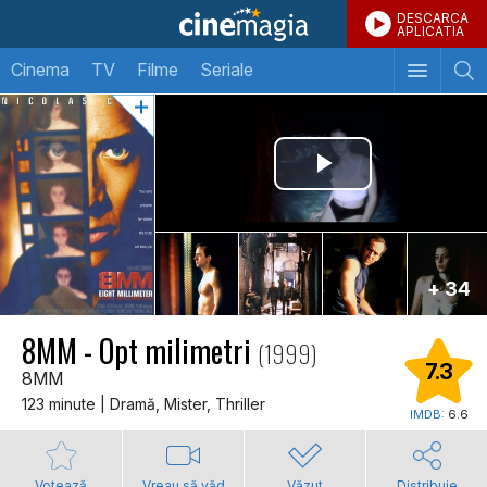
DESCARCA
APLICATIA
Cinema
TV
Filme
Seriale
+ 34
8MM - Opt milimetri
(1999)
7.3
8MM
123 minute | Dramă, Mister, Thriller
IMDB:
6.6
Votează
Vreau să văd
Văzut
Distribuie