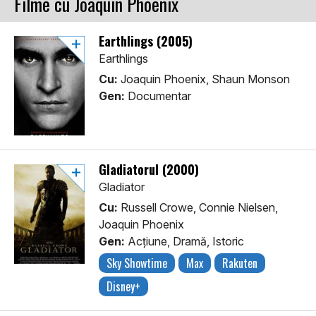
Filme cu Joaquin Phoenix
Earthlings (2005)
Earthlings
Cu:
Joaquin Phoenix, Shaun Monson
Gen:
Documentar
Gladiatorul (2000)
Gladiator
Cu:
Russell Crowe, Connie Nielsen,
Joaquin Phoenix
Gen:
Acţiune, Dramă, Istoric
Sky Showtime
Max
Rakuten
Disney+