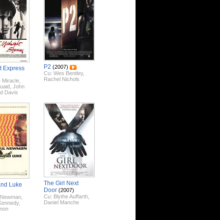
P2
(2007)
t Express
Cu:
Wes Bentley
,
Rachel Nichols
e Miracle
,
uaid
,
John
d Davis
The Girl Next
and Luke
Door
(2007)
Cu:
Blythe Auffarth
,
l Newman
,
Daniel Manche
Kennedy
,
nnon