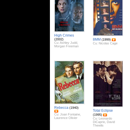
High Crimes
(2002)
8MM
(1999)
Cu:
Ashley Judd
,
Cu:
Nicolas Cage
Morgan Freeman
Rebecca
(1940)
Total Eclipse
Cu:
Joan Fontaine
,
(1995)
Laurence Olivier
Cu:
Leonardo
DiCaprio
,
David
Thewlis