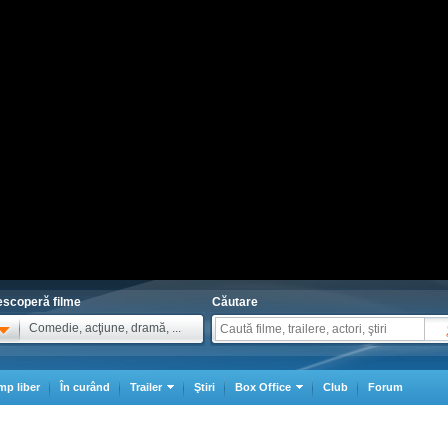
scoperă filme
Căutare
Comedie, acţiune, dramă, ...
mp liber
În curând
Trailer
Ştiri
Box Office
Club
Forum