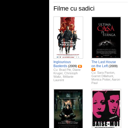
Filme cu sadici
Inglourious
The Last House
Basterds
on the Left
(2009)
(2009)
Cu:
Brad Pitt
,
Diane
Cu:
Sara Paxton
,
Kruger
,
Christoph
Garret Dillahunt
,
Waltz
,
Mélanie
Monica Potter
,
Aaron
Laurent
Paul