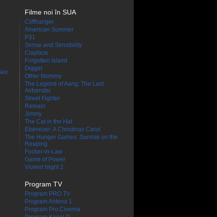
Filme noi în SUA
Cliffhanger
American Summer
P31
Sense and Sensibility
Clayface
Forgotten Island
Digger
Sex
Other Mommy
The Legend of Aang: The Last
Airbender
Street Fighter
Remain
Jimmy
The Cat in the Hat
Ebenezer: A Christmas Carol
The Hunger Games: Sunrise on the
Reaping
Focker-in-Law
Game of Power
Violent Night 2
Program TV
Program PRO TV
Program Antena 1
Program Pro Cinema