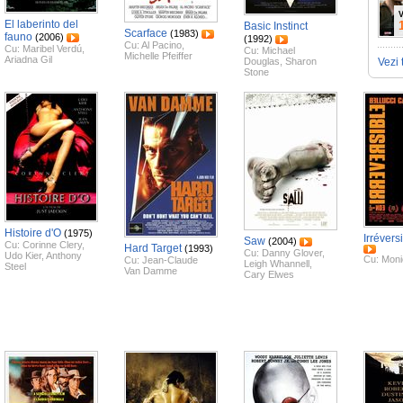
V
El laberinto del
Basic Instinct
Scarface
(1983)
fauno
(2006)
(1992)
Cu:
Al Pacino
,
Cu:
Maribel Verdú
,
Cu:
Michael
Michelle Pfeiffer
Ariadna Gil
Douglas
,
Sharon
Vezi 
Stone
Histoire d'O
(1975)
Irrévers
Saw
(2004)
Cu:
Corinne Clery
,
Hard Target
(1993)
Cu:
Danny Glover
,
Udo Kier
,
Anthony
Cu:
Moni
Cu:
Jean-Claude
Leigh Whannell
,
Steel
Van Damme
Cary Elwes