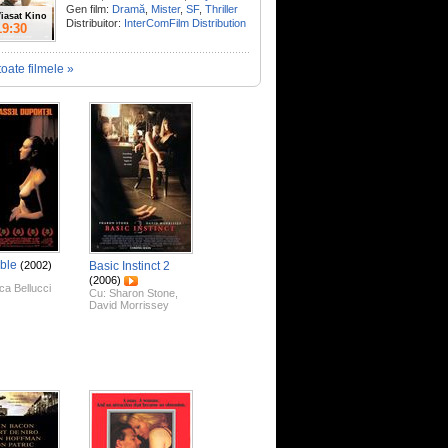
Gen film:
Dramă
,
Mister
,
SF
,
Thriller
iasat Kino
Distribuitor:
InterComFilm Distribution
19:30
toate filmele »
ible
(2002)
Basic Instinct 2
(2006)
ca Bellucci
Cu:
Sharon Stone
,
David Morrissey