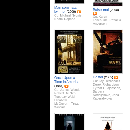
Män som hatar
Baise-moi
(2000)
kvinnor
(2009)
Cu:
Michael Nyqvist
,
Cu:
Karen
Noomi Rapace
Lancaume
,
Raffaela
Anderson
Hostel
(2005)
Once Upon a
Cu:
Jay Hernandez
,
Time in America
Derek Richardson
,
(1984)
Eythor Gudjonsson
,
Cu:
James Woods
,
Barbara
Robert De Niro
,
Nedeljakova
,
Jana
Tuesday Weld
,
Kaderabkova
Elizabeth
McGovern
,
Treat
Williams