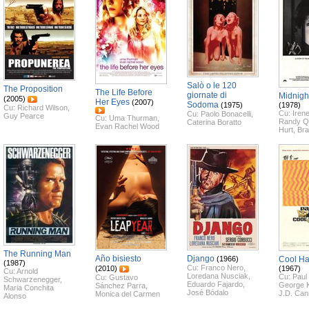
Salò o le 120
The Proposition
The Life Before
giornate di
Midnigh
(2005)
Her Eyes
(2007)
Sodoma
(1975)
(1978)
Cu:
Richard Wilson
,
Cu:
Iren
Cu:
Paolo Bonacelli
,
Guy Pearce
Cu:
Uma Thurman
,
Randy Q
Caterina Boratto
Evan Rachel Wood
Hurt
,
Bra
The Running Man
Año bisiesto
Django
(1966)
Cool H
(1987)
Cu:
Franco Nero
,
(2010)
(1967)
Cu:
Arnold
Loredana Nusciak
,
Cu:
Pau
Cu:
Gustavo
Schwarzenegger
,
Eduardo Fajardo
,
George 
Sánchez Parra
,
Maria Conchita
José Bódalo
J.D. Ca
Monica del Carmen
Alonso