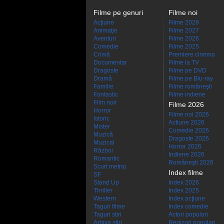
Filme pe genuri
Filme noi
Acţiune
Filme 2028
Animaţie
Filme 2027
Aventuri
Filme 2026
Comedie
Filme 2025
Crimă
Premiere cinema
Documentar
Filme la TV
Dragoste
Filme pe DVD
Dramă
Filme pe Blu-ray
Familie
Filme româneşti
Fantastic
Filme indiene
Film noir
Filme 2026
Horror
Filme noi 2026
Istoric
Actiune 2026
Mister
Comedie 2026
Muzică
Dragoste 2026
Muzical
Horror 2026
Război
Indiene 2026
Romantic
Româneşti 2026
Scurt metraj
Index filme
SF
Stand Up
Index 2026
Thriller
Index 2025
Western
Index acţiune
Taguri filme
Index comedie
Taguri stiri
Actori populari
Arhiva stiri
Regizori populari