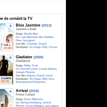
me de urmărit la TV
Blue Jasmine
(2013)
Jasmine e tristă
Regia:
Woody Allen
Cu:
Cate Blanchett
,
Alec Baldwin
,
Peter Sarsgaard
Gen film:
Comedie
,
Dramă
TVR 1
Distribuitor:
Ro Image 2000
,
Prorom
20:00
Gladiator
(2000)
Gladiatorul
Regia:
Ridley Scott
Cu:
Russell Crowe
,
Connie Nielsen
,
Joaquin Phoenix
Gen film:
Acţiune
,
Dramă
,
Istoric
CineMAX
Distribuitor:
Ro Image 2000
,
Euro
00:35
Entertainment Enterprises
Arrival
(2016)
Primul Contact
Regia:
Denis Villeneuve
Cu:
Michael Stuhlbarg
,
Jeremy
Renner
,
Forest Whitaker
,
Amy Adams