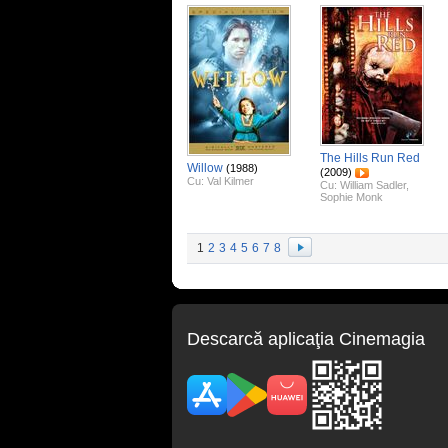
The Hills Run Red
Willow
(1988)
(2009)
Cu:
Val Kilmer
Cu:
William Sadler
,
Sophie Monk
1
2
3
4
5
6
7
8
Descarcă aplicaţia Cinemagia