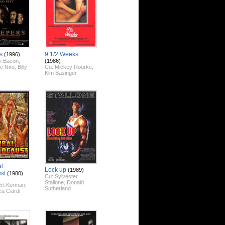
s
9 1/2 Weeks
(1996)
n Bacon
,
(1986)
e Niro
,
Billy
Cu:
Mickey Rourke
,
Kim Basinger
l
Lock up
(1989)
st
(1980)
Cu:
Sylvester
Stallone
,
Donald
rt Kerman
,
Sutherland
a Ciardi