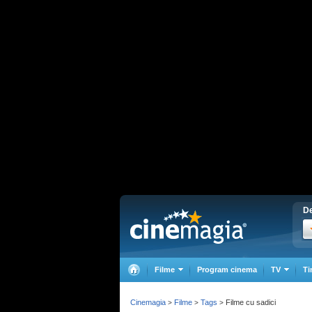
De
Filme
Program cinema
TV
Ti
Cinemagia
Filme
Tags
Filme cu sadici
>
>
>