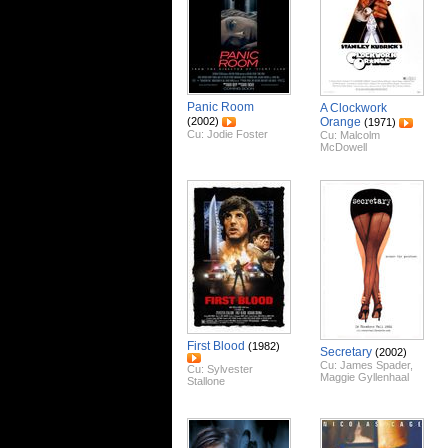
Panic Room
A Clockwork
(2002)
Orange
(1971)
Cu:
Jodie Foster
Cu:
Malcolm
McDowell
First Blood
(1982)
Secretary
(2002)
Cu:
James Spader
,
Cu:
Sylvester
Maggie Gyllenhaal
Stallone