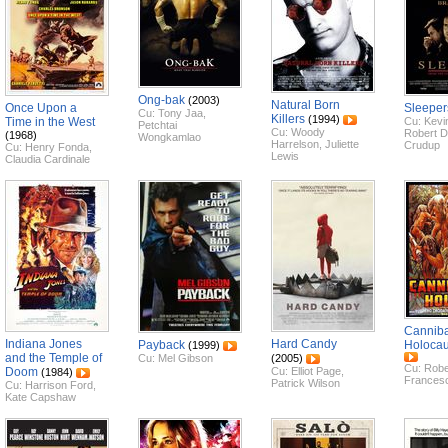
Ong-bak
(2003)
Natural Born
Once Upon a
Sleeper
Cu:
Tony Jaa
,
Killers
(1994)
Time in the West
Cu:
Kevi
Petchtai
Cu:
Woody
Robert D
(1968)
Wongkamlao
Harrelson
,
Juliette
Crudup
Cu:
Henry Fonda
,
Lewis
Claudia Cardinale
Canniba
Indiana Jones
Hard Candy
Payback
Holocau
(1999)
and the Temple of
Cu:
Mel Gibson
(2005)
Cu:
Robe
Doom
Cu:
Elliot Page
,
(1984)
Francesc
Patrick Wilson
Cu:
Harrison Ford
,
Kate Capshaw