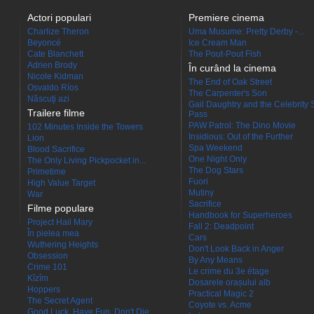
Actori populari
Premiere cinema
Charlize Theron
Uma Musume: Pretty Derby -...
Beyoncé
Ice Cream Man
Cate Blanchett
The Pout-Pout Fish
Adrien Brody
În curând la cinema
Nicole Kidman
The End of Oak Street
Osvaldo Ríos
The Carpenter's Son
Născuţi azi
Gail Daughtry and the Celebrity 
Trailere filme
Pass
PAW Patrol: The Dino Movie
102 Minutes Inside the Towers
Insidious: Out of the Further
Lion
Spa Weekend
Blood Sacrifice
One Night Only
The Only Living Pickpocket in...
The Dog Stars
Primetime
Fuori
High Value Target
Mutiny
War
Sacrifice
Filme populare
Handbook for Superheroes
Project Hail Mary
Fall 2: Deadpoint
În pielea mea
Cars
Wuthering Heights
Don't Look Back in Anger
Obsession
By Any Means
Crime 101
Le crime du 3e étage
Kîzîm
Dosarele orașului alb
Hoppers
Practical Magic 2
The Secret Agent
Coyote vs. Acme
Good Luck, Have Fun, Don't Die