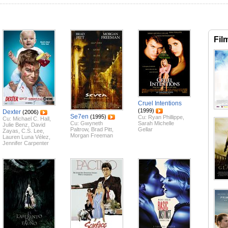
Fil
Cruel Intentions
(1999)
Dexter
(2006)
Se7en
(1995)
Cu:
Ryan Phillippe
,
Cu:
Michael C. Hall
,
Cu:
Gwyneth
Sarah Michelle
Julie Benz
,
David
Paltrow
,
Brad Pitt
,
Gellar
Zayas
,
C.S. Lee
,
Morgan Freeman
Lauren Luna Vélez
,
Jennifer Carpenter