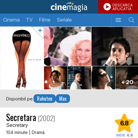
DESCARCA
APLICATIA
Cinema
TV
Filme
Seriale
+ 20
Rakuten
Max
Disponibil pe:
Secretara
(2002)
6.8
Secretary
104 minute | Dramă
IMDB:
6.9