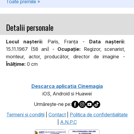
Toate premiile »
Detalii personale
Locul naşterii:
Paris, Franța -
Data naşterii:
15.11.1967 (58 ani) -
Ocupaţie:
Regizor, scenarist,
monteur, actor, producător, director de imagine -
Înălţime:
0 cm
Descarca aplicatia Cinemagia
iOS, Android si Huawei
Urmăreşte-ne pe:
Termeni şi condiţii
|
Contact
|
Politica de confidentialitate
|
A.N.P.C