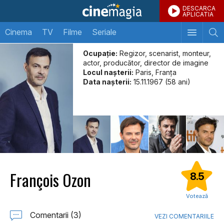
DESCARCA
APLICATIA
Cinema
TV
Filme
Seriale
Ocupație:
Regizor, scenarist, monteur,
actor, producător, director de imagine
Locul naşterii:
Paris, Franța
Data naşterii:
15.11.1967 (58 ani)
François Ozon
8.5
Votează
Comentarii (3)
VEZI COMENTARIILE