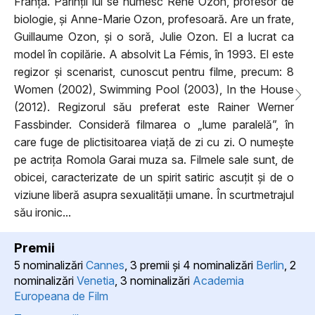
Franța. Părinții lui se numesc René Ozon, profesor de
biologie, și Anne-Marie Ozon, profesoară. Are un frate,
Guillaume Ozon, și o soră, Julie Ozon. El a lucrat ca
model în copilărie. A absolvit La Fémis, în 1993. El este
regizor și scenarist, cunoscut pentru filme, precum: 8
Women (2002), Swimming Pool (2003), In the House
(2012). Regizorul său preferat este Rainer Werner
Fassbinder. Consideră filmarea o „lume paralelă”, în
care fuge de plictisitoarea viață de zi cu zi. O numește
pe actrița Romola Garai muza sa. Filmele sale sunt, de
obicei, caracterizate de un spirit satiric ascuțit și de o
viziune liberă asupra sexualității umane. În scurtmetrajul
său ironic...
Premii
5 nominalizări
Cannes
, 3 premii şi 4 nominalizări
Berlin
, 2
nominalizări
Venetia
, 3 nominalizări
Academia
Europeana de Film