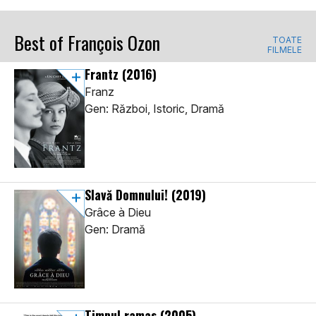
Best of François Ozon
TOATE
FILMELE
Frantz
(2016)
Franz
Gen: Război, Istoric, Dramă
Slavă Domnului!
(2019)
Grâce à Dieu
Gen: Dramă
Timpul ramas
(2005)