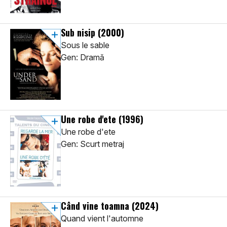
Sub nisip
(2000)
Sous le sable
Gen: Dramă
Une robe d'ete
(1996)
Une robe d'ete
Gen: Scurt metraj
Când vine toamna
(2024)
Quand vient l'automne