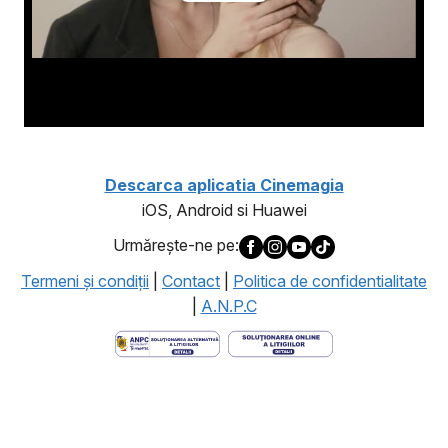
Descarca aplicatia Cinemagia
iOS, Android si Huawei
Urmăreşte-ne pe:
Termeni şi condiţii
|
Contact
|
Politica de confidentialitate
|
A.N.P.C