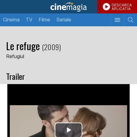
DESCARCA
APLICATIA
Cinema
TV
Filme
Seriale
Le refuge
(2009)
Refugiul
Trailer