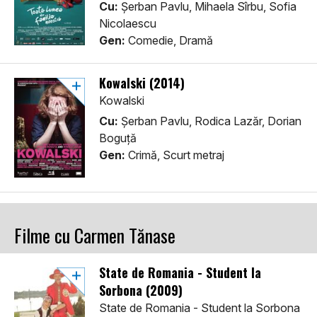
Cu:
Șerban Pavlu, Mihaela Sîrbu, Sofia
Nicolaescu
Gen:
Comedie, Dramă
Kowalski (2014)
Kowalski
Cu:
Șerban Pavlu, Rodica Lazăr, Dorian
Boguță
Gen:
Crimă, Scurt metraj
Filme cu Carmen Tănase
State de Romania - Student la
Sorbona (2009)
State de Romania - Student la Sorbona