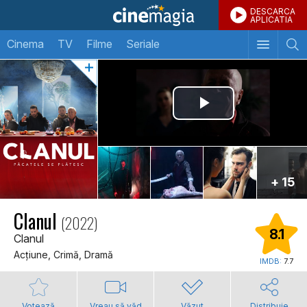
DESCARCA
APLICATIA
Cinema
TV
Filme
Seriale
+ 15
Clanul
(2022)
8.1
Clanul
Acţiune, Crimă, Dramă
IMDB:
7.7
Votează
Vreau să văd
Văzut
Distribuie