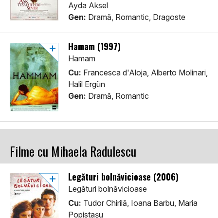
Ayda Aksel
Gen:
Dramă, Romantic, Dragoste
Hamam (1997)
Hamam
Cu:
Francesca d'Aloja, Alberto Molinari,
Halil Ergün
Gen:
Dramă, Romantic
Filme cu Mihaela Radulescu
Legături bolnăvicioase (2006)
Legături bolnăvicioase
Cu:
Tudor Chirilă, Ioana Barbu, Maria
Popistașu