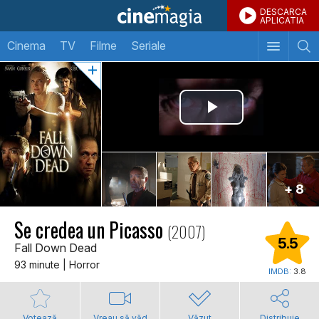
DESCARCA
APLICATIA
Cinema
TV
Filme
Seriale
+ 8
Se credea un Picasso
(2007)
5.5
Fall Down Dead
93 minute | Horror
IMDB:
3.8
Votează
Vreau să văd
Văzut
Distribuie