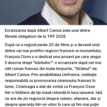
Ecranizarea după Albert Camus este unul dintre
filmele obligatorii de la TIFF 2026
După ce a regizat peste 20 de filme şi a devenit unul
dintre cei mai prolifici regizori francezi ai momentului,
François Ozon s-a dedicat unui proiect pe care singur
îl descrie drept "bântuitor": o ecranizare după cel mai
citit roman francez din toate timpurile, "Străinul" de
Albert Camus. Prin amabilitatea Unifrance, instituţie
responsabilă cu promovarea cinemaului francez în
lume, Cinemagia a stat de vorbă cu François Ozon
într-o întâlnire de tip masă rotundă în luna ianuarie. Iată
ce are de zis regizorul despre rasism, alienare, dar şi
despre speranţa într-un viitor în care să fim mai puţin