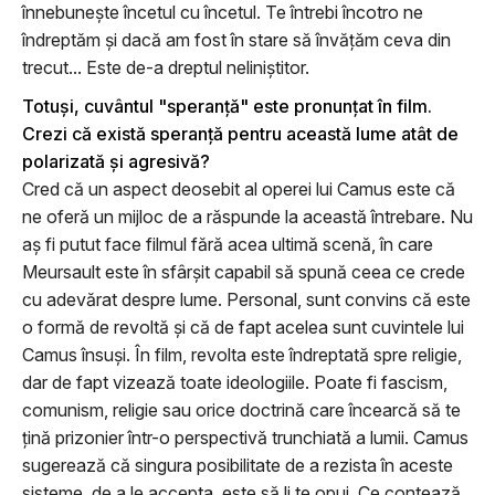
înnebuneşte încetul cu încetul. Te întrebi încotro ne
îndreptăm şi dacă am fost în stare să învăţăm ceva din
trecut... Este de-a dreptul neliniştitor.
Totuşi, cuvântul "speranţă" este pronunţat în film.
Crezi că există speranţă pentru această lume atât de
polarizată şi agresivă?
Cred că un aspect deosebit al operei lui Camus este că
ne oferă un mijloc de a răspunde la această întrebare. Nu
aş fi putut face filmul fără acea ultimă scenă, în care
Meursault este în sfârşit capabil să spună ceea ce crede
cu adevărat despre lume. Personal, sunt convins că este
o formă de revoltă şi că de fapt acelea sunt cuvintele lui
Camus însuşi. În film, revolta este îndreptată spre religie,
dar de fapt vizează toate ideologiile. Poate fi fascism,
comunism, religie sau orice doctrină care încearcă să te
ţină prizonier într-o perspectivă trunchiată a lumii. Camus
sugerează că singura posibilitate de a rezista în aceste
sisteme, de a le accepta, este să li te opui. Ce contează