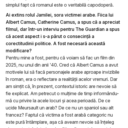
simplul fapt că romanul este o veritabilă capodoperă.
Ai extins rolul Jamilei, sora victimei arabe. Fiica lui
Albert Camus, Catherine Camus, a spus că a apreciat
filmul, dar într-un interviu pentru The Guardian a spus
că acest aspect i s-a părut o consecinţă a
corectitudinii politice. A fost necesară această
modificare?
Pentru mine a fost, pentru că voiam să fac un film din
2025, nu unul din anii '40. Cred că Albert Camus a avut
motivele lui să facă personajele arabe aproape invizibile
în roman, era o reflectare a realităţii acelor vremuri. Dar
am simţit că, în prezent, contextul istoric are nevoie să
fie explicat. Am petrecut o mulţime de timp informându-
mă cu privire la acele locuri şi acea perioadă. De ce
ucide Meursault un arab? De ce nu un spaniol sau alt
francez? Faptul că victima a fost arabă categoric nu
este pură întâmplare, aşa că aveam nevoie să înţeleg