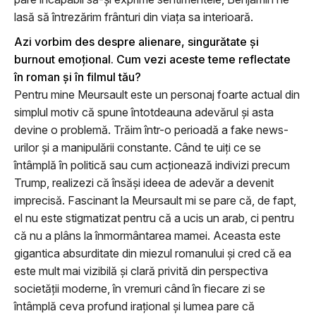
lasă să întrezărim frânturi din viaţa sa interioară.
Azi vorbim des despre alienare, singurătate şi
burnout emoţional. Cum vezi aceste teme reflectate
în roman şi în filmul tău?
Pentru mine Meursault este un personaj foarte actual din
simplul motiv că spune întotdeauna adevărul şi asta
devine o problemă. Trăim într-o perioadă a fake news-
urilor şi a manipulării constante. Când te uiţi ce se
întâmplă în politică sau cum acţionează indivizi precum
Trump, realizezi că însăşi ideea de adevăr a devenit
imprecisă. Fascinant la Meursault mi se pare că, de fapt,
el nu este stigmatizat pentru că a ucis un arab, ci pentru
că nu a plâns la înmormântarea mamei. Aceasta este
gigantica absurditate din miezul romanului şi cred că ea
este mult mai vizibilă şi clară privită din perspectiva
societăţii moderne, în vremuri când în fiecare zi se
întâmplă ceva profund iraţional şi lumea pare că