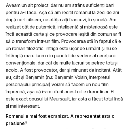
Aveam un alt proiect, dar nu am strâns suficienţi bani
pentru a-l face. Aşa că am recitit romanul la zeci de ani
după ce-l citisem, ca atâţia alţi francezi, în şcoală. Am
realizat cât de puternică, inteligentă şi misterioasă este
încă această carte şi ce provocare ieşită din comun ar fi
să o transform într-un film. Provocarea stă în faptul că e
un roman filozofic: intriga este uşor de urmărit şi nu se
întâmplă mare lucru din punctul de vedere al naraţiunii
convenţionale, dar cât de multe lucruri se petrec totuşi
acolo. A fost provocator, dar şi minunat de incitant. Atât
eu, cât şi Benjamin (n.r. Benjamin Voisin, interpretul
personajului principal) voiam să facem un nou film
împreună, aşa că i-am oferit acest rol extraordinar. El
este exact opusul lui Meursault, iar asta a făcut totul încă
şi mai interesant.
Romanul a mai fost ecranizat. A reprezentat asta o
presiune?