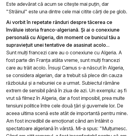
Este adevărat că acum se citeşte mai puţin, dar
"Străinul" este una dintre cele mai citite cărţi de pe glob.
Ai vorbit în repetate rânduri despre tăcerea ce
învăluie istoria franco-algeriană. Şi ai o conexiune
personală cu Algeria, din moment ce bunicul tău a
supravieţuit unei tentative de asasinat acolo...
Sunt mulţi francezi care au o conexiune cu Algeria. A
fost parte din Franţa atâta vreme, sunt mulţi francezi
care au trăit acolo. Însuşi Camus s-a născut în Algeria,
se considera algerian, dar a trebuit să plece din cauza
războiului şi a nebuniei ce a urmat. Subiectul rămâne
extrem de sensibil până în ziua de azi. Un exemplu: aş fi
vrut să filmez în Algeria, dar a fost imposibil, prea multe
tensiuni politice între cele două ţări şi guvernele lor. De
aceea ultima scenă este atât de importantă pentru mine.
Am fost incredibil de emoţionat când am întâlnit o
spectatoare algeriană în vârstă. Mi-a spus: "Mulţumesc.
Când am citit romanul, a fost inconfortabil pentru că am