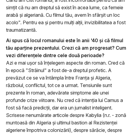
simţit că nu am dreptul să exist în acea lume, ca femeie
arabă şi algeriană. Cu filmul tău, avem în sfârşit un loc
acolo". Pentru ea şi pentru mulţi alţii, invizibilitatea a fost
traumatizantă.
Ai spus că locul romanului este în anii '40 şi că filmul
tău aparţine prezentului. Crezi că am progresat? Cum
vezi diferenţele dintre cele două perioade?
Azi e mai uşor să înţelegem aspecte din roman. Cred că
în epocă "Străinul" a fost de-a dreptul profetic. A
prevăzut ce se va întâmpla între Franţa şi Algeria,
războiul, conflictul, tot ce a urmat. Tensiunile sunt
prezente în roman, adevărate simptome ale unei
profunde crize viitoare. Nu cred că intenţia lui Camus a
fost să facă predicţii, dar era un jurnalist inteligent.
Scrisese nenumărate articole despre Kabylia (n.r. - zonă
muntoasă din Algeria şi ultimul bastion al Rezistenţei
algeriene împotriva colonizării), despre sărăcie, despre