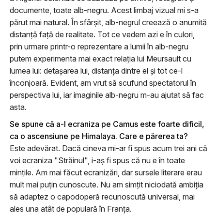
documente, toate alb-negru. Acest limbaj vizual mi s-a
părut mai natural. În sfârşit, alb-negrul creează o anumită
distanţă faţă de realitate. Tot ce vedem azi e în culori,
prin urmare printr-o reprezentare a lumii în alb-negru
putem experimenta mai exact relaţia lui Meursault cu
lumea lui: detaşarea lui, distanţa dintre el şi tot ce-l
înconjoară. Evident, am vrut să scufund spectatorul în
perspectiva lui, iar imaginile alb-negru m-au ajutat să fac
asta.
Se spune că a-l ecraniza pe Camus este foarte dificil,
ca o ascensiune pe Himalaya. Care e părerea ta?
Este adevărat. Dacă cineva mi-ar fi spus acum trei ani că
voi ecraniza "Străinul", i-aş fi spus că nu e în toate
minţile. Am mai făcut ecranizări, dar sursele literare erau
mult mai puţin cunoscute. Nu am simţit niciodată ambiţia
să adaptez o capodoperă recunoscută universal, mai
ales una atât de populară în Franţa.