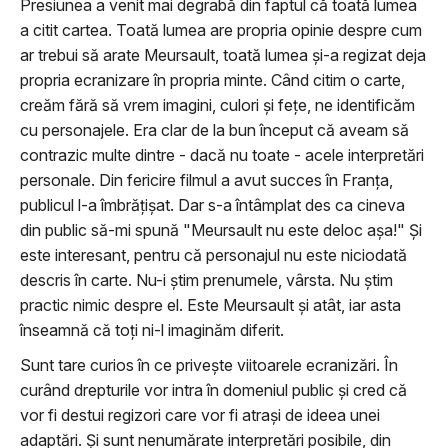
Presiunea a venit mai degrabă din faptul că toată lumea
a citit cartea. Toată lumea are propria opinie despre cum
ar trebui să arate Meursault, toată lumea şi-a regizat deja
propria ecranizare în propria minte. Când citim o carte,
creăm fără să vrem imagini, culori şi feţe, ne identificăm
cu personajele. Era clar de la bun început că aveam să
contrazic multe dintre - dacă nu toate - acele interpretări
personale. Din fericire filmul a avut succes în Franţa,
publicul l-a îmbrăţişat. Dar s-a întâmplat des ca cineva
din public să-mi spună "Meursault nu este deloc aşa!" Şi
este interesant, pentru că personajul nu este niciodată
descris în carte. Nu-i ştim prenumele, vârsta. Nu ştim
practic nimic despre el. Este Meursault şi atât, iar asta
înseamnă că toţi ni-l imaginăm diferit.
Sunt tare curios în ce priveşte viitoarele ecranizări. În
curând drepturile vor intra în domeniul public şi cred că
vor fi destui regizori care vor fi atraşi de ideea unei
adaptări. Şi sunt nenumărate interpretări posibile, din