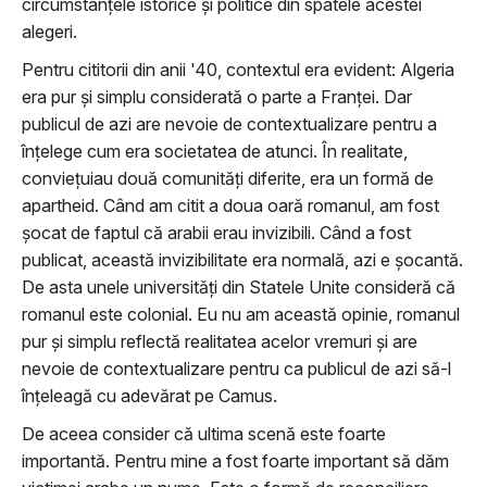
circumstanţele istorice şi politice din spatele acestei
alegeri.
Pentru cititorii din anii '40, contextul era evident: Algeria
era pur şi simplu considerată o parte a Franţei. Dar
publicul de azi are nevoie de contextualizare pentru a
înţelege cum era societatea de atunci. În realitate,
convieţuiau două comunităţi diferite, era un formă de
apartheid. Când am citit a doua oară romanul, am fost
şocat de faptul că arabii erau invizibili. Când a fost
publicat, această invizibilitate era normală, azi e şocantă.
De asta unele universităţi din Statele Unite consideră că
romanul este colonial. Eu nu am această opinie, romanul
pur şi simplu reflectă realitatea acelor vremuri şi are
nevoie de contextualizare pentru ca publicul de azi să-l
înţeleagă cu adevărat pe Camus.
De aceea consider că ultima scenă este foarte
importantă. Pentru mine a fost foarte important să dăm