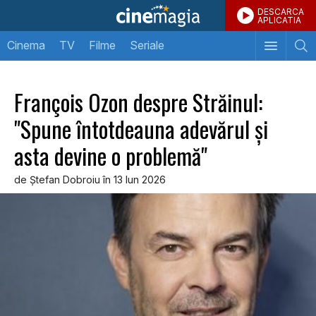
DESCARCA
APLICATIA
Cinema
TV
Filme
Seriale
François Ozon despre Străinul:
"Spune întotdeauna adevărul şi
asta devine o problemă"
de Ştefan Dobroiu în 13 Iun 2026