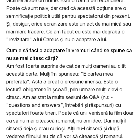
victimei arabe un nume. Este o formă de reconciliere.
Poate că sunt naiv, dar cred că această opţiune are o
semnificaţie politică utilă pentru spectatorul din prezent.
Şi, desigur, orice ecranizare este un act de mai mică sau
mai mare trădare. Ce am făcut eu este mai degrabă o
"revizitare" a lui Camus şi nu o adaptare a lui.
Cum e să faci o adaptare în vremuri când se spune că
nu se mai citesc cărţi?
Am fost foarte surprins de cât de mulţi oameni au citit
această carte. Mulţi îmi spuneau: "E cartea mea
preferată". Asta a creat o presiune imensă. Este o
lectură obligatorie în şcoală, prin urmare mulţi elevi o
citesc. Am asistat la multe sesiuni de Q&A (n.r. -
"questions and answers", întrebări şi răspunsuri) cu
spectatori foarte tineri. Poate că unii veniseră la film doar
ca să nu mai citească romanul, nu am idee. Dar mulţi îl
citiseră deja şi erau curioşi. Alţii nu-l citiseră şi după
vederea filmului au zis că vor să citească şi romanul.