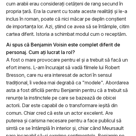
cum arabii erau consideraţi cetăţeni de rang secund în
propria ţară. Era la curent cu toate aceste realităţi şi le-a
inclus în roman, poate că nici măcar pe deplin conştient
de importanţa lor. Azi, ştiind ce avea să se întâmple, citim
cartea diferit. Istoria a schimbat modul cum o receptăm.
Ai spus că Benjamin Voisin este complet diferit de
personaj. Cum aţi lucrat la rol?
A fost o mare provocare pentru el şi a trebuit să facă un
efort imens. L-am încurajat să vadă filmele lui Robert
Bresson, care nu era interesat de actori în sensul
tradiţional, îi vedea mai degrabă ca "modele". Abordarea
asta a fost dificilă pentru Benjamin pentru că a trebuit să
renunţe la instinctele pe care se bazează de obicei
actorii. Dar este capabil de o transformare ieşită din
comun. Chiar cred că este un actor excelent. Are
puterea şi carisma necesare pentru a face publicul să
simtă ce se întâmplă în interior şi, chiar când Meursault
pare incapabil să-şi exprime sentimentele, Benjamin ne