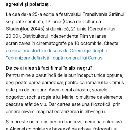
agresivi şi polarizaţi.
La cea de-a 25-a ediţie a festivalului Transilvania Străinul
se poate sâmbătă, 13 iunie (Casa de Cultură a
Studenţilor, 20:45) şi duminică, 21 iunie (Cercul militar,
20:00). Distribuitorul Independenţa Film va lansa
ecranizarea în cinematografe pe 10 octombrie. Citeşte
cronica acestui film descris de Cinemagia drept o
"ecranizare definitvă" după romanul lui Camus
.
De ce ai ales să faci filmul în alb-negru?
Pentru mine a părut încă de la bun început unica opţiune,
deşi poate părea paradoxal, pentru că romanul lui Camus
este plin de culoare. Avem cerul albastru, soarele
dogoritor, rochia roşie a lui Marie, o mulţime de elemente
descrise atât de viu. Dar cartea este una filozofică, prin
urmare mi-am imaginat ecranizarea în alb-negru.
Şi mai este un motiv: pentru francezi, memoria colectivă
a Algeriei coloniale se bazează pe arhive, fotografii şi