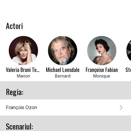
Actori
Valeria Bruni Tedeschi
Michael Lonsdale
Françoise Fabian
St
Marion
Bernard
Monique
Regia:
François Ozon
Scenariul: