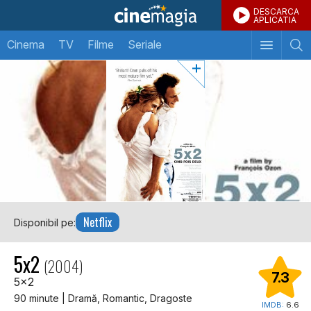
DESCARCA
APLICATIA
Cinema
TV
Filme
Seriale
Netflix
Disponibil pe:
5x2
(2004)
7.3
5x2
90 minute | Dramă, Romantic, Dragoste
IMDB:
6.6