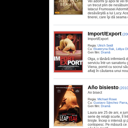
Vei adormi şi apoi te vei tr
un trecut plin de nesăbui
Iatacul Frumoasei Adormit
desăvârşită a lui Lucy. Ace
tinerei, care îşi dă seama
Import/Export
(20
Import/Export
Regia:
Ulrich Seidl
Cu:
Ekateryna Rak
,
Lidiya O
Gen film:
Dramă
Olga, o tânără infirmieră 
serviciu într-un sanatoriu 
Viena, pornit cu socrul său 
aflaţi în căutarea unui no
Año bisiesto
(2010
An bisect
Regia:
Michael Rowe
Cu:
Gustavo Sánchez Parra
Gen film:
Dramă
Laura are 25 de ani, e jur
serie de relaţii scurte, îl
linişte. Încep o intensă ş
contopesc. Pe măsură ce zi