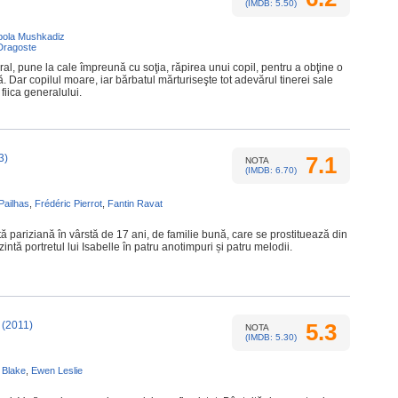
(IMDB: 5.50)
pola Mushkadiz
Dragoste
al, pune la cale împreună cu soţia, răpirea unui copil, pentru a obţine o
 Dar copilul moare, iar bărbatul mărturiseşte tot adevărul tinerei sale
fiica generalului.
3)
7.1
NOTA
(IMDB: 6.70)
Pailhas
,
Frédéric Pierrot
,
Fantin Ravat
ă pariziană în vârstă de 17 ani, de familie bună, care se prostituează din
intă portretul lui Isabelle în patru anotimpuri și patru melodii.
(2011)
5.3
NOTA
(IMDB: 5.30)
 Blake
,
Ewen Leslie