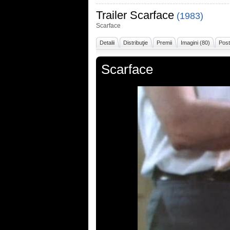
Trailer
Scarface
(1983)
Scarface
Detalii
Distribuţie
Premii
Imagini (80)
Post
Scarface