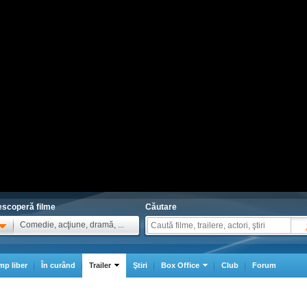
scoperă filme
Căutare
Comedie, acţiune, dramă, ...
mp liber
În curând
Trailer
Ştiri
Box Office
Club
Forum