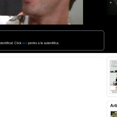
tentificat. Click
aici
pentru a te autentifica.
Art