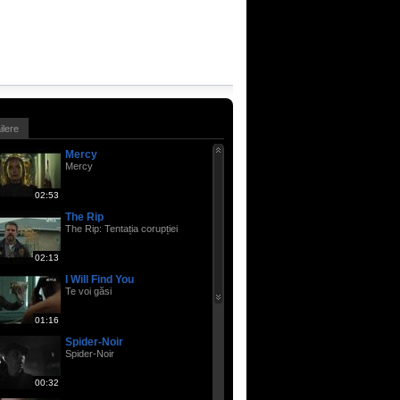
ailere
Mercy
Mercy
02:53
The Rip
The Rip: Tentația corupției
02:13
I Will Find You
Te voi găsi
01:16
Spider-Noir
Spider-Noir
00:32