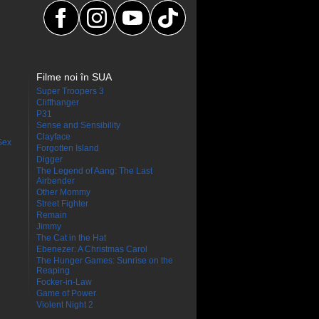
Filme noi în SUA
Super Troopers 3
Cliffhanger
P31
Sense and Sensibility
Clayface
Sex
Forgotten Island
Digger
The Legend of Aang: The Last
Airbender
Other Mommy
Street Fighter
Remain
Jimmy
The Cat in the Hat
Ebenezer: A Christmas Carol
The Hunger Games: Sunrise on the
Reaping
Focker-in-Law
Game of Power
Violent Night 2