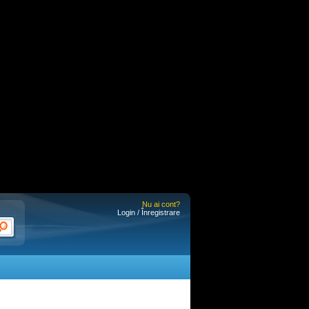
Nu ai cont?
Login / Înregistrare