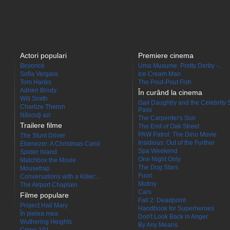
Actori populari
Premiere cinema
Beyoncé
Uma Musume: Pretty Derby -...
Sofía Vergara
Ice Cream Man
Tom Hanks
The Pout-Pout Fish
Adrien Brody
În curând la cinema
Will Smith
Gail Daughtry and the Celebrity 
Charlize Theron
Pass
Născuţi azi
The Carpenter's Son
Trailere filme
The End of Oak Street
PAW Patrol: The Dino Movie
The Stunt Driver
Insidious: Out of the Further
Ebenezer: A Christmas Carol
Spa Weekend
Spider Island
One Night Only
Matchbox the Movie
The Dog Stars
Mousetrap
Fuori
Conversations with a Killer:...
Mutiny
The Airport Chaplain
Cars
Filme populare
Fall 2: Deadpoint
Project Hail Mary
Handbook for Superheroes
În pielea mea
Don't Look Back in Anger
Wuthering Heights
By Any Means