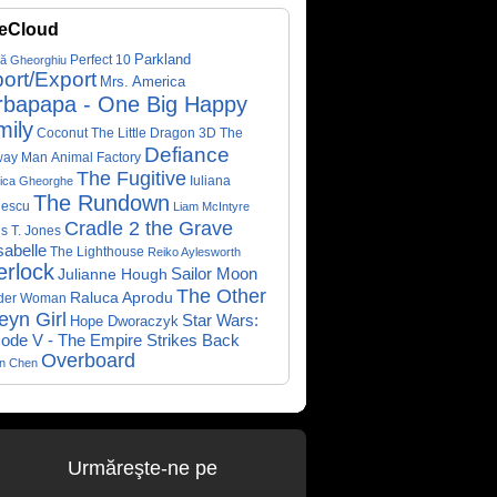
eCloud
Parkland
Perfect 10
că Gheorghiu
ort/Export
Mrs. America
rbapapa - One Big Happy
mily
Coconut The Little Dragon 3D
The
Defiance
way Man
Animal Factory
The Fugitive
Iuliana
ica Gheorghe
The Rundown
nescu
Liam McIntyre
Cradle 2 the Grave
s T. Jones
abelle
The Lighthouse
Reiko Aylesworth
erlock
Sailor Moon
Julianne Hough
The Other
Raluca Aprodu
der Woman
eyn Girl
Star Wars:
Hope Dworaczyk
ode V - The Empire Strikes Back
Overboard
on Chen
Urmăreşte-ne pe