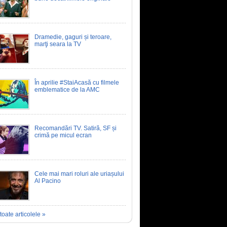
Dramedie, gaguri și teroare,
marţi seara la TV
În aprilie #StaiAcasă cu filmele
emblematice de la AMC
Recomandări TV. Satiră, SF și
crimă pe micul ecran
Cele mai mari roluri ale uriașului
Al Pacino
toate articolele »