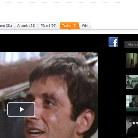
ere (31)
Articole (21)
Păreri (99)
Trailer (1)
Wiki
Alte tr