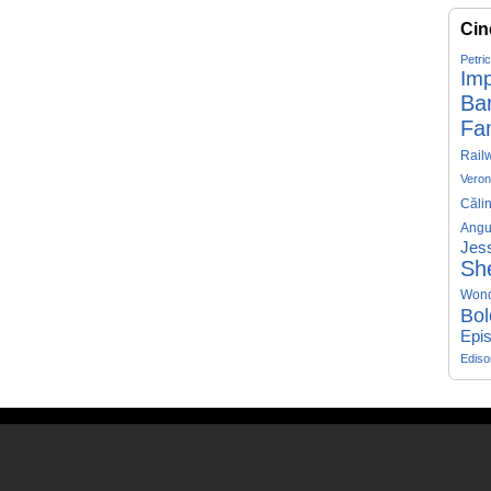
Cin
Petri
Imp
Ba
Fa
Rail
Veron
Căli
Angu
Jess
Sh
Won
Bol
Epis
Edis