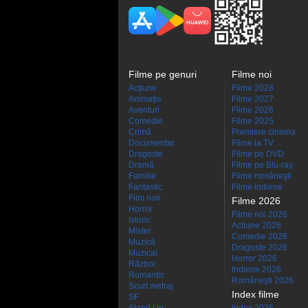
Filme pe genuri
Filme noi
Acţiune
Filme 2028
Animaţie
Filme 2027
Aventuri
Filme 2026
Comedie
Filme 2025
Crimă
Premiere cinema
Documentar
Filme la TV
Dragoste
Filme pe DVD
Dramă
Filme pe Blu-ray
Familie
Filme româneşti
Fantastic
Filme indiene
Film noir
Filme 2026
Horror
Filme noi 2026
Istoric
Actiune 2026
Mister
Comedie 2026
Muzică
Dragoste 2026
Muzical
Horror 2026
Război
Indiene 2026
Romantic
Româneşti 2026
Scurt metraj
Index filme
SF