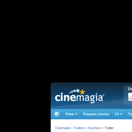
De
Filme
Program cinema
TV
Ti
Cinemagia
Trailere
Scarface
Trailer
>
>
>