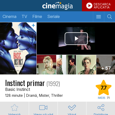
DESCARCA
APLICATIA
Cinema
TV
Filme
Seriale
+ 57
Instinct primar
(1992)
7.7
Basic Instinct
128 minute | Dramă, Mister, Thriller
IMDB:
7.1
Votează
Vreau să văd
Văzut
Distribuie