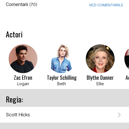
Comentarii
(70)
VEZI COMENTARIILE
Actori
Zac Efron
Taylor Schilling
Blythe Danner
A
Logan
Beth
Ellie
Regia:
Scott Hicks