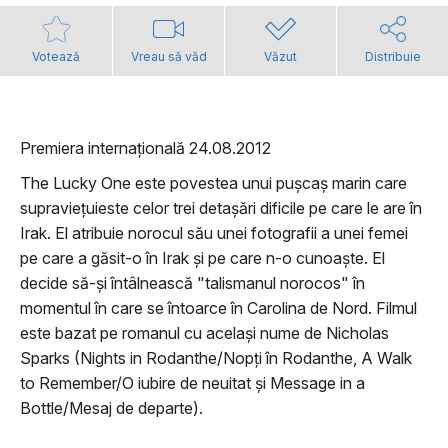
Votează
Vreau să văd
Văzut
Distribuie
Premiera internațională 24.08.2012
The Lucky One este povestea unui pușcaș marin care
supraviețuieste celor trei detașări dificile pe care le are în
Irak. El atribuie norocul său unei fotografii a unei femei
pe care a găsit-o în Irak și pe care n-o cunoaște. El
decide să-și întâlnească "talismanul norocos" în
momentul în care se întoarce în Carolina de Nord. Filmul
este bazat pe romanul cu același nume de Nicholas
Sparks (Nights in Rodanthe/Nopți în Rodanthe, A Walk
to Remember/O iubire de neuitat și Message in a
Bottle/Mesaj de departe).