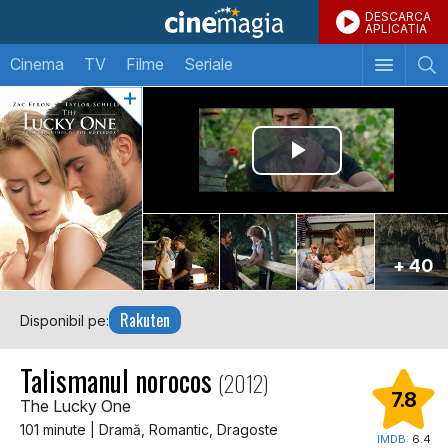
DESCARCA
APLICATIA
Cinema
TV
Filme
Seriale
+ 40
Rakuten
Disponibil pe:
Talismanul norocos
(2012)
7.8
The Lucky One
101 minute | Dramă, Romantic, Dragoste
IMDB:
6.4