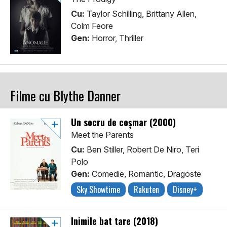
Cu:
Taylor Schilling, Brittany Allen,
Colm Feore
Gen:
Horror, Thriller
Filme cu Blythe Danner
Un socru de coșmar (2000)
Meet the Parents
Cu:
Ben Stiller, Robert De Niro, Teri
Polo
Gen:
Comedie, Romantic, Dragoste
Sky Showtime
Rakuten
Disney+
Inimile bat tare (2018)