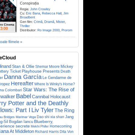
Conspirația
Regia:
John Crowley
Cu:
Eric Bana
,
Rebecca Hall
,
Jim
Broadbent
Gen film:
Crimă
,
Dramă
,
Mister
,
ro Cinema
Thriller
23:00
Distribuitor:
Ro Image 2000
,
Prorom
toate filmele »
eCloud
dinand
Stan & Ollie
Mickey
Shemar Moore
ottery Ticket
Playhouse Presents
Death
Danna García
Le Gendarme de
er
Hereafter
Tropez
Where Is Winky's Horse?
Star Wars: The Rise of
ina Colombari
Babel
walker
Cannibal Holocaust
ry Potter and the Deathly
lows: Part I
Liv Tyler
The Ring
Dao shi xia shan
Jang
au Bridges
Marimar Vega
Bogdan Iancu
Blueberry,
g-Sil
perience secrete
Homecoming
Mekhi Phifer
iana
At Middleton
Richard Harris
Dita Von