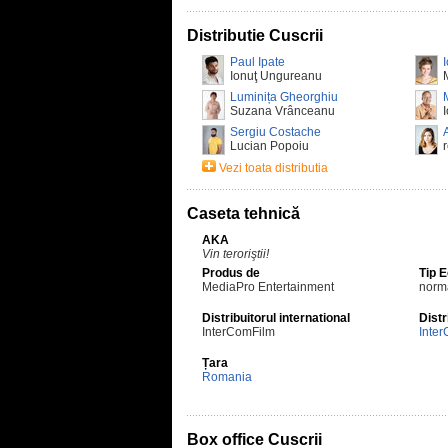
Distributie Cuscrii
Paul Ipate
Ionuţ Ungureanu
Luminița Gheorghiu
Suzana Vrânceanu
Sergiu Costache
Lucian Popoiu
Vezi toata distributia
Caseta tehnică
AKA
Vin teroriştii!
Produs de
Tip 
MediaPro Entertainment
norm
Distribuitorul international
Distr
InterComFilm
Inter
Țara
Romania
Box office Cuscrii