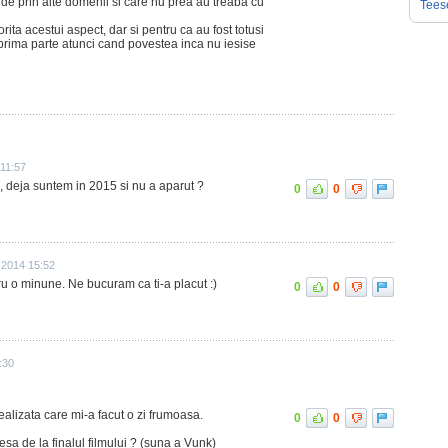
 de prin alte domenii si care nu prea au treaba cu
Tees
ita acestui aspect, dar si pentru ca au fost totusi
ima parte atunci cand povestea inca nu iesise
 11:57
 , deja suntem in 2015 si nu a aparut ?
0
0
 2014 15:52
u o minune. Ne bucuram ca ti-a placut :)
0
0
:30
lizata care mi-a facut o zi frumoasa.
0
0
sa de la finalul filmului ? (suna a Vunk)