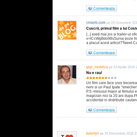
criserb.com
pe 24 Octombrie 20
Cuscrii, primul film a lui Cost
[...] aveți mai jos și trailer-ul
v=lCcWgBdo98sSursa poze Noul
a placut acest articol?Tweet Cat
gigi_nedelcu
pe 03 Aprilie 2016 
Nu e rau!
Un film care face usor trecere
nerv si un Paul Ipate "smecher"
P.S.-minusul major al filmului 
magician nici la 20 ani dupa.Pli
accidental in distributie caut
kasmyn
pe 31 Decembrie 2015 2