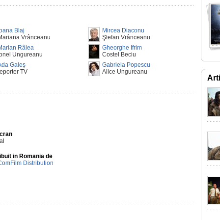
Ioana Blaj
Mircea Diaconu
Mariana Vrânceanu
Ştefan Vrânceanu
Marian Râlea
Gheorghe Ifrim
Ionel Ungureanu
Costel Beciu
Ada Galeș
Gabriela Popescu
reporter TV
Alice Ungureanu
Art
Ecran
al
ibuit in Romania de
ComFilm Distribution