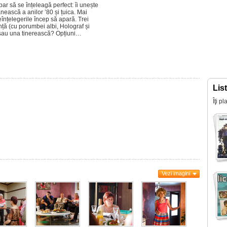
par să se înțeleagă perfect: îi unește
ească a anilor ’80 și țuica. Mai
eînțelegerile încep să apară. Trei
lență (cu porumbei albi, Holograf și
), sau una tinerească? Opțiuni…
Lis
Îţi p
Vezi imagini