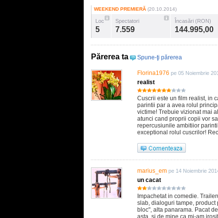
WEEKEND PREMIERĂ
(20.10.2014)
Loc
Spectatori
Încasări (RON)
5
7.559
144.995,00
Părerea ta
Spune-ţi părerea
Florina1976
pe 05 Noiembrie 20
realist
Cuscrii este un film realist, i
parintii par a avea rolul princ
victime! Trebuie vizionat mai a
atunci cand proprii copii vor 
repercusiunile ambitiior parint
exceptional rolul cuscrilor! Re
marius_em
pe 14 Noiembrie 201
un cacat
Impachetat in comedie. Traileru
slab, dialoguri tampe, product p
bloc", alta panarama. Pacat de 
asta. si de mine ca mi-am irosit