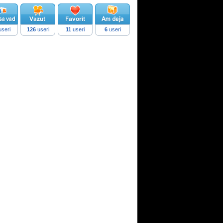
seri
126
useri
11
useri
6
useri