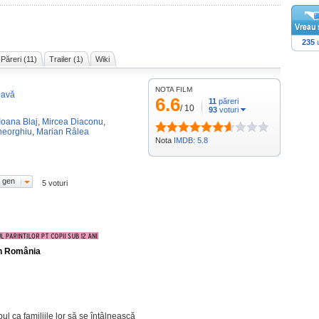
235
u
Păreri (11)
Trailer (1)
Wiki
NOTA FILM
oavă
6.6
11
păreri
/
10
93
voturi
Ioana Blaj
,
Mircea Diaconu
,
heorghiu
,
Marian Râlea
Nota
IMDB: 5.8
 gen
5 voturi
în România
ul ca familiile lor să se întâlnească