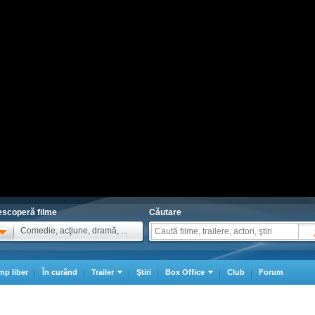
scoperă filme
Căutare
Comedie, acţiune, dramă, ...
mp liber
În curând
Trailer
Ştiri
Box Office
Club
Forum