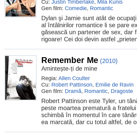
Cu:
Justin Timberlake
,
Mila Kunis
Gen film:
Comedie
,
Romantic
Dylan şi Jamie sunt atât de ocupaţi
al întâlnirilor romantice li se pare 
găsească un partener de sex, dar fă
rigoare! Cei doi devin astfel „prieten
Remember Me
(2010)
Amintește-ți de mine
Regia:
Allen Coulter
Cu:
Robert Pattinson
,
Emilie de Ravin
Gen film:
Dramă
,
Romantic
,
Dragoste
Robert Pattinson este Tyler, un tân
peste moartea prematură a fratelui 
schimbă în momentul în care tânărul
ea marcată, dar cu totul altfel, de o