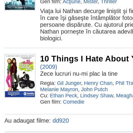
Gen film:
Acţiune
,
Mister
,
Thriller
Viaţa lui Nathan decurge liniştit şi
în care îşi găseşte întâmplător foto
persoane dispărute. Cu ajutorul pri
Nathan porneşte în căutarea adevărul
biologici.
10 Things I Hate About
(2009)
Zece lucruri nu-mi plac la tine
Regia:
Gil Junger
,
Henry Chan
,
Phil Tra
Melanie Mayron
,
John Putch
Cu:
Ethan Peck
,
Lindsey Shaw
,
Meagha
Gen film:
Comedie
Au adaugat filme:
dd920