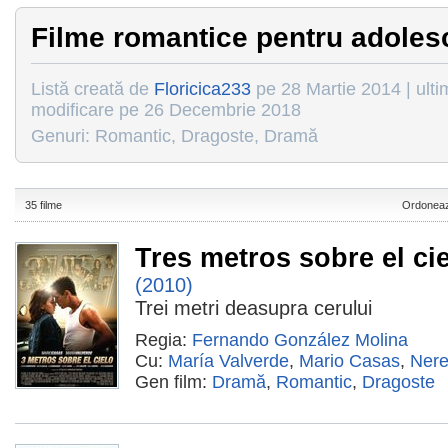
Filme romantice pentru adoles
Listă creată de
Floricica233
pe 28 Martie 2014 | ulti
modificare pe 26 Decembrie 2018
Genuri: Romantic, Dragoste, Dramă
35 filme
Ordoneaz
Tres metros sobre el ci
(2010)
Trei metri deasupra cerului
Regia:
Fernando González Molina
Cu:
María Valverde
,
Mario Casas
,
Ner
Gen film:
Dramă
,
Romantic
,
Dragoste