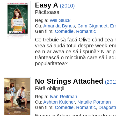
Easy A
(2010)
Păcătoasa
Regia:
Will Gluck
Cu:
Amanda Bynes
,
Cam Gigandet
,
Em
Gen film:
Comedie
,
Romantic
Ce trebuie să facă Olive când cea 
vrea să audă totul despre week-end
ea n-ar avea ce să-i spună? N-ar p
trântească o minciună care să-i ad
popularitatea?
No Strings Attached
(201
Fără obligații
Regia:
Ivan Reitman
Cu:
Ashton Kutcher
,
Natalie Portman
Gen film:
Comedie
,
Romantic
,
Dragost
Emma şi Adam sunt prieteni de-o vi