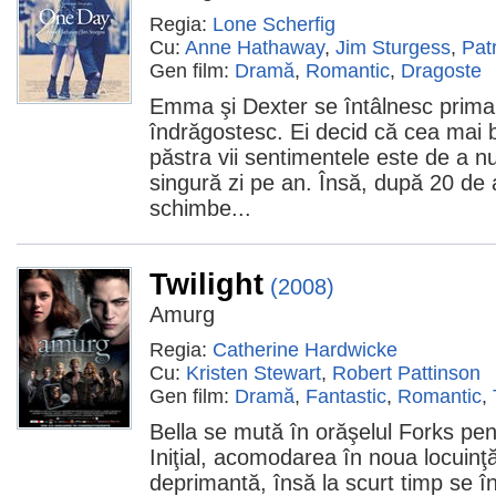
Regia:
Lone Scherfig
Cu:
Anne Hathaway
,
Jim Sturgess
,
Pat
Gen film:
Dramă
,
Romantic
,
Dragoste
Emma şi Dexter se întâlnesc prima 
îndrăgostesc. Ei decid că cea mai 
păstra vii sentimentele este de a 
singură zi pe an. Însă, după 20 de a
schimbe...
Twilight
(2008)
Amurg
Regia:
Catherine Hardwicke
Cu:
Kristen Stewart
,
Robert Pattinson
Gen film:
Dramă
,
Fantastic
,
Romantic
,
Bella se mută în orăşelul Forks pentr
Iniţial, acomodarea în noua locuinţă
deprimantă, însă la scurt timp se 