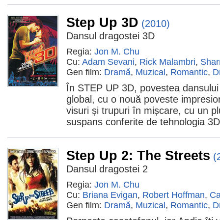
Step Up 3D
(2010)
Dansul dragostei 3D
Regia:
Jon M. Chu
Cu:
Adam Sevani
,
Rick Malambri
,
Shar
Gen film:
Dramă
,
Muzical
,
Romantic
,
D
În STEP UP 3D, povestea dansului u
global, cu o nouă poveste impresi
visuri și trupuri în mișcare, cu un 
suspans conferite de tehnologia 3D
Step Up 2: The Streets
(
Dansul dragostei 2
Regia:
Jon M. Chu
Cu:
Briana Evigan
,
Robert Hoffman
,
Ca
Gen film:
Dramă
,
Muzical
,
Romantic
,
D