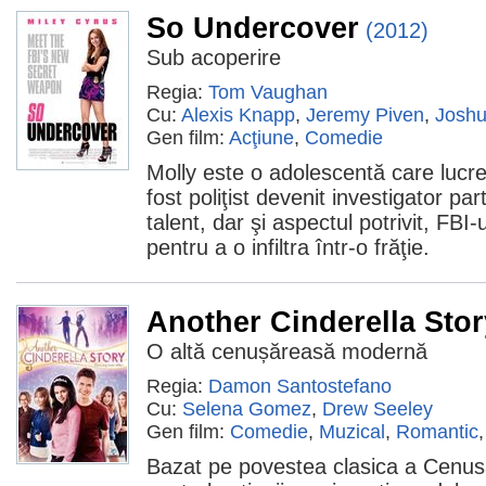
So Undercover
(2012)
Sub acoperire
Regia:
Tom Vaughan
Cu:
Alexis Knapp
,
Jeremy Piven
,
Josh
Gen film:
Acţiune
,
Comedie
Molly este o adolescentă care lucrea
fost poliţist devenit investigator par
talent, dar şi aspectul potrivit, FB
pentru a o infiltra într-o frăţie.
Another Cinderella Stor
O altă cenușăreasă modernă
Regia:
Damon Santostefano
Cu:
Selena Gomez
,
Drew Seeley
Gen film:
Comedie
,
Muzical
,
Romantic
Bazat pe povestea clasica a Cenusar