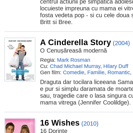
centrul actiunii pe simpatica adole
locuieste impreuna cu mama ei vitr
fosta vedeta pop - si cu cele doua 
Britt si Bree.
A Cinderella Story
(2004)
O Cenușăreasă modernă
Regia:
Mark Rosman
Cu:
Chad Michael Murray
,
Hilary Duff
Gen film:
Comedie
,
Familie
,
Romantic
,
Draguta dar tocilara liceeana Saman
e pur si simplu daramata de moarte
sau, tragedie care o lasa singura cu
mama vitrega (Jennifer Coolildge).
16 Wishes
(2010)
16 Dorințe