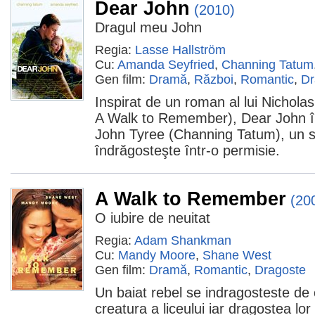
Dear John
(2010)
Dragul meu John
Regia:
Lasse Hallström
Cu:
Amanda Seyfried
,
Channing Tatum
Gen film:
Dramă
,
Război
,
Romantic
,
Dr
Inspirat de un roman al lui Nichol
A Walk to Remember), Dear John îl
John Tyree (Channing Tatum), un s
îndrăgosteşte într-o permisie.
A Walk to Remember
(20
O iubire de neuitat
Regia:
Adam Shankman
Cu:
Mandy Moore
,
Shane West
Gen film:
Dramă
,
Romantic
,
Dragoste
Un baiat rebel se indragosteste de
creatura a liceului iar dragostea lor 