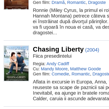
Gen film:
Dramă
,
Romantic
,
Dragoste
Ronnie (Miley Cyrus, la primul ei rol
Hannah Montana) petrece câteva să
ei înstrăinat după divorţul părinţilor
va fi uşoară în noua ei casă, va desc
dragostei...
Chasing Liberty
(2004)
Fiica presedintelui
Regia:
Andy Cadiff
Cu:
Mandy Moore
,
Matthew Goode
Gen film:
Comedie
,
Romantic
,
Dragost
Aflata in excursie in Europa, Anna, 
reuseste sa scape de paznicii sai p
Inevitabil, ea ajunge in bratele roma
Calder, caruia ii ascunde adevarata 