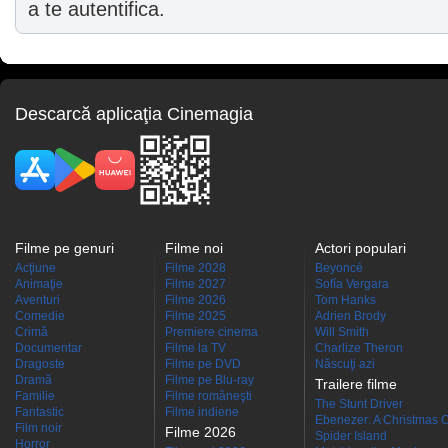
a te autentifica.
Descarcă aplicaţia Cinemagia
Filme pe genuri
Filme noi
Actori populari
Acţiune
Filme 2028
Beyoncé
Animaţie
Filme 2027
Sofía Vergara
Aventuri
Filme 2026
Tom Hanks
Comedie
Filme 2025
Adrien Brody
Crimă
Premiere cinema
Will Smith
Documentar
Filme la TV
Charlize Theron
Dragoste
Filme pe DVD
Născuţi azi
Dramă
Filme pe Blu-ray
Trailere filme
Familie
Filme româneşti
The Stunt Driver
Fantastic
Filme indiene
Ebenezer: A Christmas C
Film noir
Filme 2026
Spider Island
Horror