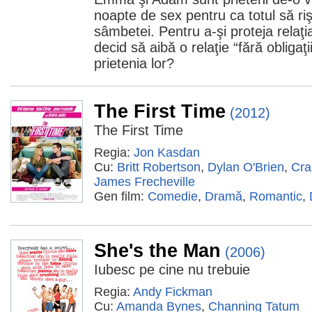
noapte de sex pentru ca totul să r
sâmbetei. Pentru a-şi proteja relaţia
decid să aibă o relaţie “fără obligaţ
prietenia lor?
The First Time
(2012)
The First Time
Regia:
Jon Kasdan
Cu:
Britt Robertson
,
Dylan O'Brien
,
Cra
James Frecheville
Gen film:
Comedie
,
Dramă
,
Romantic
,
She's the Man
(2006)
Iubesc pe cine nu trebuie
Regia:
Andy Fickman
Cu:
Amanda Bynes
,
Channing Tatum