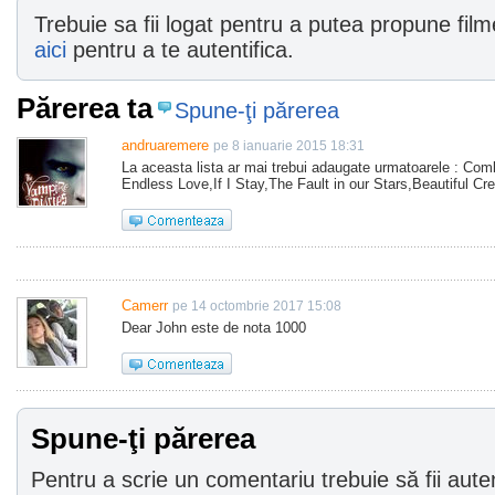
Trebuie sa fii logat pentru a putea propune filme
aici
pentru a te autentifica.
Părerea ta
Spune-ţi părerea
andruaremere
pe 8 ianuarie 2015 18:31
La aceasta lista ar mai trebui adaugate urmatoarele : Comb
Endless Love,If I Stay,The Fault in our Stars,Beautiful Cr
Camerr
pe 14 octombrie 2017 15:08
Dear John este de nota 1000
Spune-ţi părerea
Pentru a scrie un comentariu trebuie să fii auten