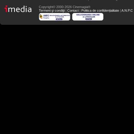
Copyright© 2000-2026 Cinemagia®
Termeni şi condiţii
|
Contact
|
Politica de confidențialitate
|
A.N.P.C