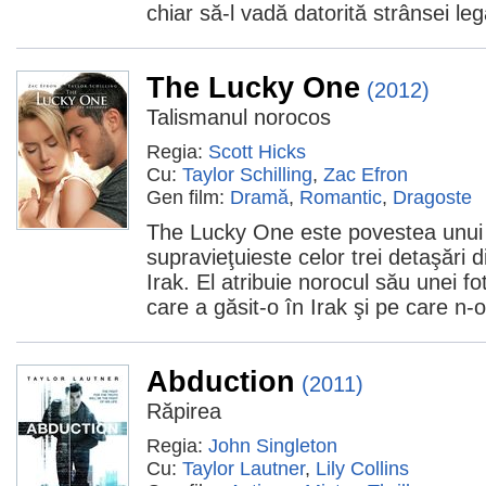
chiar să-l vadă datorită strânsei legă
The Lucky One
(2012)
Talismanul norocos
Regia:
Scott Hicks
Cu:
Taylor Schilling
,
Zac Efron
Gen film:
Dramă
,
Romantic
,
Dragoste
The Lucky One este povestea unui
supravieţuieste celor trei detaşări di
Irak. El atribuie norocul său unei fo
care a găsit-o în Irak şi pe care n-
Abduction
(2011)
Răpirea
Regia:
John Singleton
Cu:
Taylor Lautner
,
Lily Collins