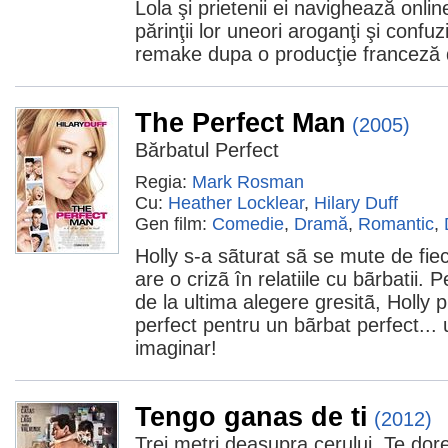
Lola şi prietenii ei navighează online
părinţii lor uneori aroganţi şi confuz
remake dupa o producţie franceză 
The Perfect Man
(2005)
Bărbatul Perfect
Regia:
Mark Rosman
Cu:
Heather Locklear
,
Hilary Duff
Gen film:
Comedie
,
Dramă
,
Romantic
,
Holly s-a sãturat sã se mute de fi
are o crizã în relatiile cu bãrbatii. 
de la ultima alegere gresitã, Holly 
perfect pentru un bãrbat perfect...
imaginar!
Tengo ganas de ti
(2012)
Trei metri deasupra cerului. Te dor