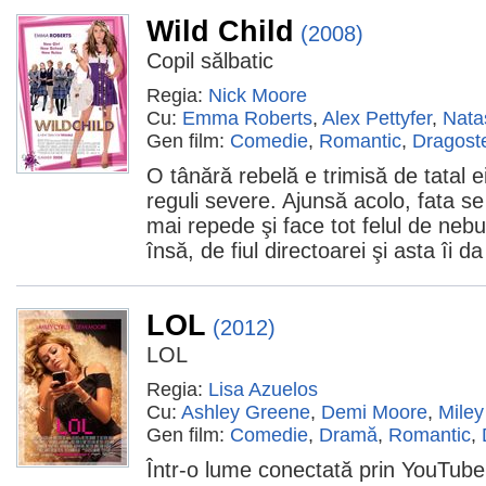
Wild Child
(2008)
Copil sălbatic
Regia:
Nick Moore
Cu:
Emma Roberts
,
Alex Pettyfer
,
Nata
Gen film:
Comedie
,
Romantic
,
Dragost
O tânără rebelă e trimisă de tatal e
reguli severe. Ajunsă acolo, fata se
mai repede şi face tot felul de nebu
însă, de fiul directoarei şi asta îi d
LOL
(2012)
LOL
Regia:
Lisa Azuelos
Cu:
Ashley Greene
,
Demi Moore
,
Miley
Gen film:
Comedie
,
Dramă
,
Romantic
,
Într-o lume conectată prin YouTube