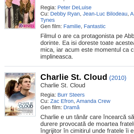
Regia:
Peter DeLuise
Cu:
Debby Ryan
,
Jean-Luc Bilodeau
,
A
Tynes
Gen film:
Familie
,
Fantastic
Filmul o are ca protagonista pe Ab
dorinte. Ea isi doreste toate acest
mica, iar acum este momentul ca ce
implineasca.
Charlie St. Cloud
(2010)
Charlie St. Cloud
Regia:
Burr Steers
Cu:
Zac Efron
,
Amanda Crew
Gen film:
Dramă
Charlie e un tânăr care încearcă s
durere provocată de moartea fratel
îngrijitor în cimitirul unde fratele 