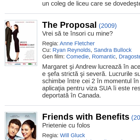
un coleg de liceu care se dovedeşte
The Proposal
(2009)
Vrei să te însori cu mine?
Regia:
Anne Fletcher
Cu:
Ryan Reynolds
,
Sandra Bullock
Gen film:
Comedie
,
Romantic
,
Dragost
Margaret şi Andrew lucrează în ac
e şefa strictă şi severă. Lucrurile 
schimbe între cei 2 în momentul în
aplicaţia pentru viza SUA îi este re
deportată în Canada.
Friends with Benefits
(2
Prietenie cu folos
Regia:
Will Gluck