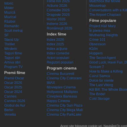
Filme noi 2026
Matchbox the Movie
Istoric
Actiune 2026
Mousetrap
Mister
Comedie 2026
Conversations with a Kille
Muzică
Dragoste 2026
The Airport Chaplain
Muzical
Horror 2026
Filme populare
Război
Indiene 2026
Romantic
Project Hail Mary
Româneşti 2026
Scurt metraj
În pielea mea
Index filme
SF
Wuthering Heights
Stand Up
Index 2026
Crime 101
Thriller
Index 2025
Obsession
Western
Index acţiune
Kîzîm
Taguri filme
Index comedie
Hoppers
Taguri stiri
Actori populari
The Secret Agent
Arhiva stiri
Regizori populari
Good Luck, Have Fun, D
Program TV
Scream 7
Program cinema
How to Make a Killing
Premii filme
Cinema Bucuresti
Cazul Samca
Premii Oscar
Cinema City Cotroceni
Dolce far niente
Oscar 2026
IMAX
The Last Viking
Oscar 2025
Movieplex Cinema
Kill Bill: The Whole Blood
Oscar 2024
Hollywood Multiplex
The Bride!
Cannes
Cineplexx Baneasa
Cold Storage
Cannes 2026
Happy Cinema
Globul de Aur
Cinema City Sun Plaza
Berlin
Cinema City Mega Mall
Venetia
Cinema City ParkLake
Acest site folosește cookie-uri. Navigând în conti