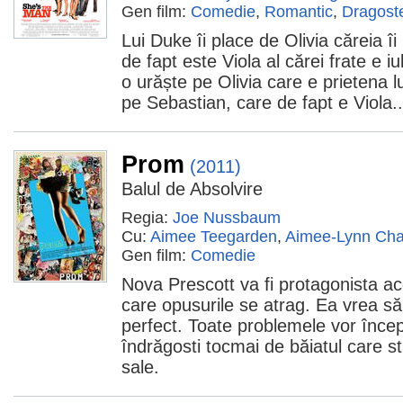
Gen film:
Comedie
,
Romantic
,
Dragost
Lui Duke îi place de Olivia căreia î
de fapt este Viola al cărei frate e i
o urăște pe Olivia care e prietena l
pe Sebastian, care de fapt e Viola..
Prom
(2011)
Balul de Absolvire
Regia:
Joe Nussbaum
Cu:
Aimee Teegarden
,
Aimee-Lynn Ch
Gen film:
Comedie
Nova Prescott va fi protagonista ace
care opusurile se atrag. Ea vrea s
perfect. Toate problemele vor înce
îndrăgosti tocmai de băiatul care st
sale.