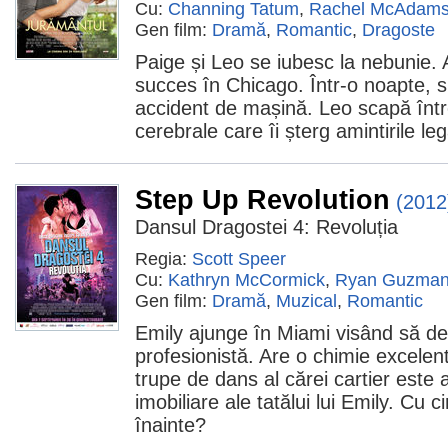
Cu:
Channing Tatum
,
Rachel McAdam
Gen film:
Dramă
,
Romantic
,
Dragoste
Paige și Leo se iubesc la nebunie. A
succes în Chicago. Într-o noapte, s
accident de mașină. Leo scapă între
cerebrale care îi șterg amintirile leg
Step Up Revolution
(2012
Dansul Dragostei 4: Revoluția
Regia:
Scott Speer
Cu:
Kathryn McCormick
,
Ryan Guzma
Gen film:
Dramă
,
Muzical
,
Romantic
Emily ajunge în Miami visând să d
profesionistă. Are o chimie excelent
trupe de dans al cărei cartier este 
imobiliare ale tatălui lui Emily. Cu 
înainte?