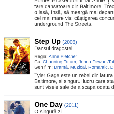
Pornește casetofonul, iar Andie îţi
tare dansatoare din Baltimore. Trec
o lasă, însă, să meargă mai depart
cel mai mare vis: câştigarea concu
underground The Streets.
Step Up
(2006)
Dansul dragostei
Regia:
Anne Fletcher
Cu:
Channing Tatum
,
Jenna Dewan-Ta
Gen film:
Dramă
,
Muzical
,
Romantic
,
D
Tyler Gage este un rebel din latura
Baltimore, si singurul lucru care sta 
sunt visele sale de a scapa odata d
One Day
(2011)
O singură zi