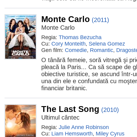
Monte Carlo
(2011)
Monte Carlo
Regia:
Thomas Bezucha
Cu:
Cory Monteith
,
Selena Gomez
Gen film:
Comedie
,
Romantic
,
Dragost
O tânără femeie, soră vitregă şi p
pleacă la Paris... Ca să scape de g
obiective turistice, se ascund într-
una din ele e confundată cu moşten
financiar britanic.
The Last Song
(2010)
Ultimul cântec
Regia:
Julie Anne Robinson
Cu:
Liam Hemsworth
,
Miley Cyrus