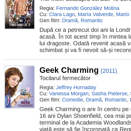
Regia:
Fernando González Molina
Cu:
Clara Lago
,
María Valverde
,
Mario
Gen film:
Dramă
,
Romantic
După ce a petrecut doi ani la Lond
acasă. În tot acest timp în mintea l
lui dragoste. Odată revenit acasă va
schimbat și va fi nevoit să-și recon
Geek Charming
(2011)
Tocilarul fermecător
Regia:
Jeffrey Hornaday
Cu:
Vanessa Morgan
,
Sasha Pieterse
,
Gen film:
Comedie
,
Dramă
,
Romantic
,
Geek Charming o are în centru pe 
16 ani Dylan Shoenfield, cea mai p
terminal de la Academia Woodlands,
viaţă este să fie încoronată ca Regi