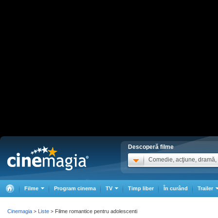
Descoperă filme
Comedie, acţiune, dramă, .
Filme
Program cinema
TV
Timp liber
În curând
Trailer
Cinemagia
Liste
Filme romantice pentru adolescenti
>
>