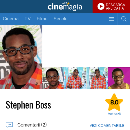
DESCARCA
APLICATIA
Cinema
TV
Filme
Seriale
Stephen Boss
8.0
Votează
Comentarii (2)
VEZI COMENTARIILE