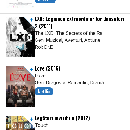
LXD: Legiunea extraordinarilor dansatori
2
(2011)
The LXD: The Secrets of the Ra
Gen: Muzical, Aventuri, Acţiune
Rol: Dr.E
Love
(2016)
Love
Gen: Dragoste, Romantic, Dramă
Netflix
Legături invizibile
(2012)
Touch