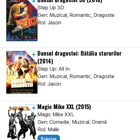
Step Up 3D
Gen: Muzical, Romantic, Dragoste
Rol: Jason
Dansul dragostei: Bătălia starurilor
(2014)
Step Up: All In
Gen: Muzical, Romantic, Dragoste
Rol: Jason
Magic Mike XXL
(2015)
Magic Mike XXL
Gen: Comedie, Muzical, Dramă
Rol: Malik
Rakuten