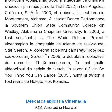
Montgomery, Alabama, SUA, și a decedat ca urmare a
sinuciderii prin împușcare, la 13.12.2022, în Los Angeles,
California, SUA. În 2000, el a absolvit Liceul Lee din
Montgomery, Alabama. A studiat Dance Performance
la Southern Union State Community College din
Wadley, Alabama și Chapman University. În 2003, a
fost semifinalist la The Wade Robson Project,
vicecampion la competiția de talente de televiziune,
Star Search. A coregrafiat pentru cântărețul pop/R&B
sud-coreean, Se7en. În 2009, a debutat în colectivul
de comedie, TheKommune.com, în mai multe
videoclipuri din seriale de sketch. În sezonul 3 din So
You Think You Can Dance (2005), numit și tWitch a
fost învins de Hokuto Hok Konishi...
Descarca aplicatia Cinemagia
iOS, Android si Huawei