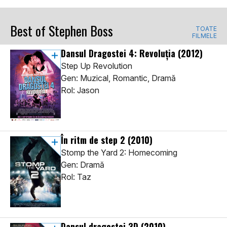
Best of Stephen Boss
TOATE
FILMELE
Dansul Dragostei 4: Revoluția
(2012)
Step Up Revolution
Gen: Muzical, Romantic, Dramă
Rol: Jason
În ritm de step 2
(2010)
Stomp the Yard 2: Homecoming
Gen: Dramă
Rol: Taz
Dansul dragostei 3D
(2010)