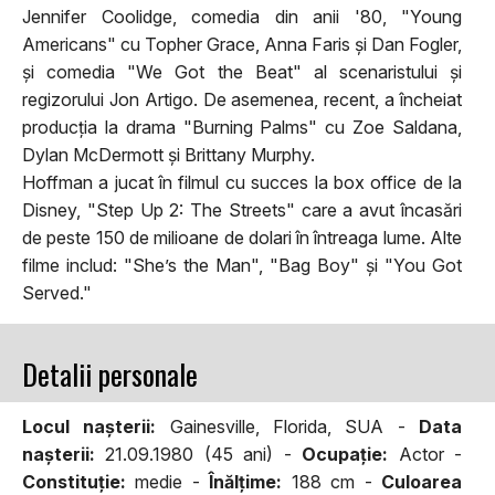
Jennifer Coolidge, comedia din anii '80, "Young
Americans" cu Topher Grace, Anna Faris și Dan Fogler,
și comedia "We Got the Beat" al scenaristului și
regizorului Jon Artigo. De asemenea, recent, a încheiat
producția la drama "Burning Palms" cu Zoe Saldana,
Dylan McDermott și Brittany Murphy.
Hoffman a jucat în filmul cu succes la box office de la
Disney, "Step Up 2: The Streets" care a avut încasări
de peste 150 de milioane de dolari în întreaga lume. Alte
filme includ: "She’s the Man", "Bag Boy" și "You Got
Served."
Detalii personale
Locul naşterii:
Gainesville, Florida, SUA -
Data
naşterii:
21.09.1980 (45 ani) -
Ocupaţie:
Actor -
Constituţie:
medie -
Înălţime:
188 cm -
Culoarea