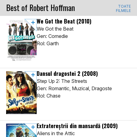
Best of Robert Hoffman
TOATE
FILMELE
We Got the Beat
(2010)
We Got the Beat
Gen: Comedie
Rol: Garth
Dansul dragostei 2
(2008)
Step Up 2: The Streets
Gen: Romantic, Muzical, Dragoste
Rol: Chase
Extratereștrii din mansardă
(2009)
Aliens in the Attic