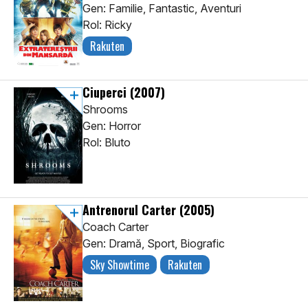
Gen: Familie, Fantastic, Aventuri
Rol: Ricky
Rakuten
Ciuperci
(2007)
Shrooms
Gen: Horror
Rol: Bluto
Antrenorul Carter
(2005)
Coach Carter
Gen: Dramă, Sport, Biografic
Sky Showtime
Rakuten