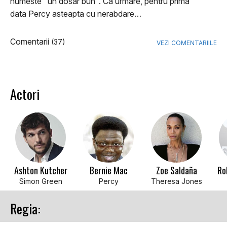
numeste "un dosar bun". Ca urmare, pentru prima
data Percy asteapta cu nerabdare…
Comentarii
(37)
VEZI COMENTARIILE
Actori
Ashton Kutcher
Bernie Mac
Zoe Saldaña
Ro
Simon Green
Percy
Theresa Jones
Regia: