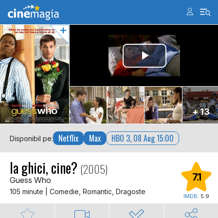
+ 13
Netflix
Max
HBO 3, 08 Aug 15:00
Disponibil pe:
Ia ghici, cine?
(2005)
7.1
Guess Who
105 minute | Comedie, Romantic, Dragoste
IMDB:
5.9