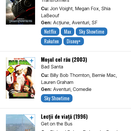
Transformers
Cu:
Jon Voight, Megan Fox, Shia
LaBeouf
Gen:
Acţiune, Aventuri, SF
Netflix
Max
Sky Showtime
Rakuten
Disney+
Moșul cel rău (2003)
Bad Santa
Cu:
Billy Bob Thornton, Bernie Mac,
Lauren Graham
Gen:
Aventuri, Comedie
Sky Showtime
Lecții de viață (1996)
Get on the Bus