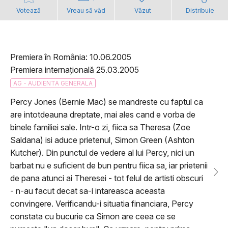
Votează
Vreau să văd
Văzut
Distribuie
Premiera în România: 10.06.2005
Premiera internațională 25.03.2005
AG - AUDIENTA GENERALA
Percy Jones (Bernie Mac) se mandreste cu faptul ca
are intotdeauna dreptate, mai ales cand e vorba de
binele familiei sale. Intr-o zi, fiica sa Theresa (Zoe
Saldana) isi aduce prietenul, Simon Green (Ashton
Kutcher). Din punctul de vedere al lui Percy, nici un
barbat nu e suficient de bun pentru fiica sa, iar prietenii
de pana atunci ai Theresei - tot felul de artisti obscuri
- n-au facut decat sa-i intareasca aceasta
convingere. Verificandu-i situatia financiara, Percy
constata cu bucurie ca Simon are ceea ce se