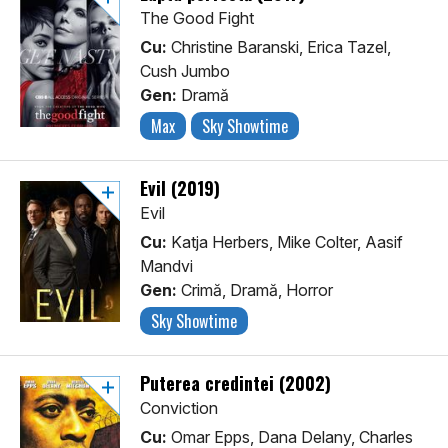
The Good Fight
Cu:
Christine Baranski, Erica Tazel,
Cush Jumbo
Gen:
Dramă
Max
Sky Showtime
Evil (2019)
Evil
Cu:
Katja Herbers, Mike Colter, Aasif
Mandvi
Gen:
Crimă, Dramă, Horror
Sky Showtime
Puterea credintei (2002)
Conviction
Cu:
Omar Epps, Dana Delany, Charles