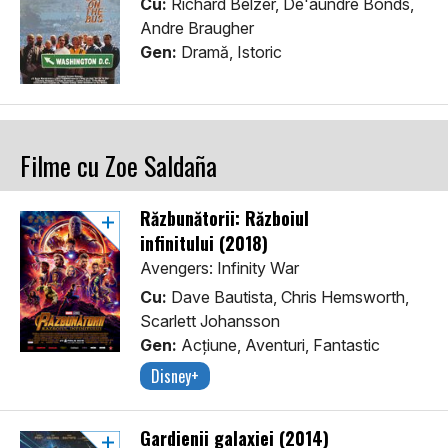
Cu:
Richard Belzer, De'aundre Bonds,
Andre Braugher
Gen:
Dramă, Istoric
Filme cu Zoe Saldaña
Răzbunătorii: Războiul
infinitului (2018)
Avengers: Infinity War
Cu:
Dave Bautista, Chris Hemsworth,
Scarlett Johansson
Gen:
Acţiune, Aventuri, Fantastic
Disney+
Gardienii galaxiei (2014)