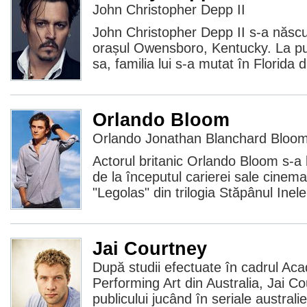
John Christopher Depp II
John Christopher Depp II s-a născu
orașul Owensboro, Kentucky. La pu
sa, familia lui s-a mutat în Florida d
Orlando Bloom
Orlando Jonathan Blanchard Bloo
Actorul britanic Orlando Bloom s-a
de la începutul carierei sale cinemat
"Legolas" din trilogia Stăpânul Inele
Jai Courtney
După studii efectuate în cadrul Ac
Performing Art din Australia, Jai C
publicului jucând în seriale austra