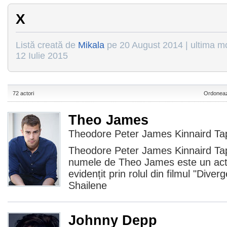
X
Listă creată de
Mikala
pe 20 August 2014 | ultima mo
12 Iulie 2015
72 actori
Ordoneaz
Theo James
Theodore Peter James Kinnaird Tapt
Theodore Peter James Kinnaird Tap
numele de Theo James este un acto
evidențit prin rolul din filmul "Dive
Shailene
Johnny Depp