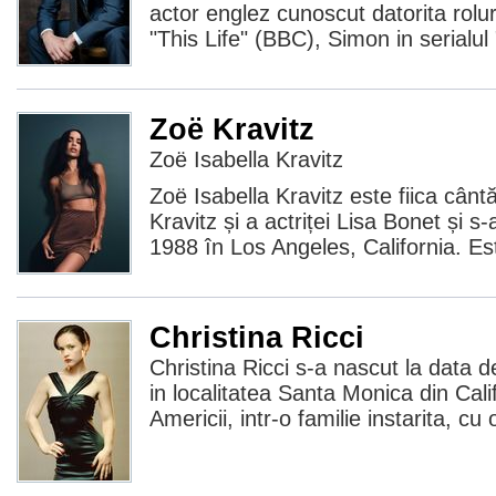
actor englez cunoscut datorita rolu
"This Life" (BBC), Simon in serialu
Zoë Kravitz
Zoë Isabella Kravitz
Zoë Isabella Kravitz este fiica cânt
Kravitz și a actriței Lisa Bonet și 
1988 în Los Angeles, California. Es
Christina Ricci
Christina Ricci s-a nascut la data 
in localitatea Santa Monica din Cali
Americii, intr-o familie instarita, cu o