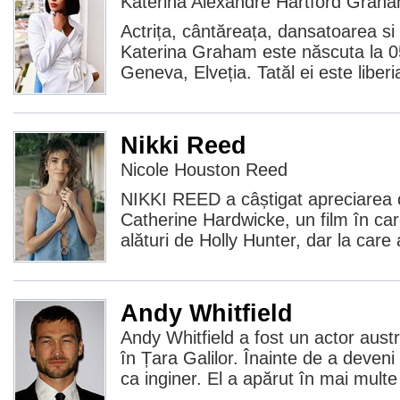
Katerina Alexandre Hartford Grah
Actrița, cântăreața, dansatoarea s
Katerina Graham este născuta la 0
Geneva, Elveția. Tatăl ei este liberi
Nikki Reed
Nicole Houston Reed
NIKKI REED a câștigat apreciarea cr
Catherine Hardwicke, un film în car
alături de Holly Hunter, dar la care 
Andy Whitfield
Andy Whitfield a fost un actor aust
în Țara Galilor. Înainte de a deveni 
ca inginer. El a apărut în mai multe