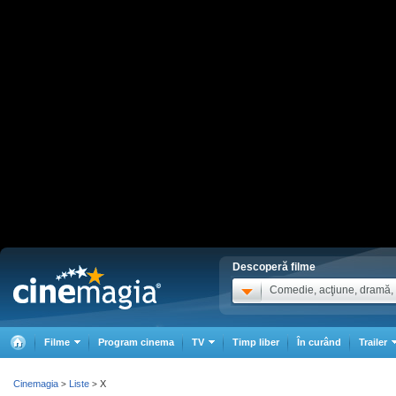
Descoperă filme
Comedie, acţiune, dramă, .
Filme
Program cinema
TV
Timp liber
În curând
Trailer
Cinemagia
Liste
X
>
>