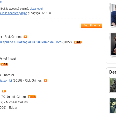
lt
ribuit la această pagină:
olteanobel
buie la această pagină
şi câştigă DVD-uri!
Vezi filme
) - Rick Grimes
ulapul de curiozități al lui Guillermo del Toro
(2022)
) - el însuşi
Des
i - narator
ia zombi
(2010) - Rick Grimes
n
(2010) - dl. Clarke
9) - Michael Collins
009) - Edgar