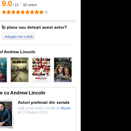
9.0
/
10
92
voturi
Îţi place sau deteşti acest actor?
Adaugă-l într-o listă!
of Andrew Lincoln
te cu Andrew Lincoln
Actori preferati din seriale
listă cu 62 actori, creată de
Buum
pe 22 August 2013