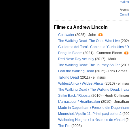
mai mu
A cont
Contri
Filme cu Andrew Lincoln
Coldwater
(2025) - John
The Walking Dead: The Ones Who Live
(2024
Guillermo del Toro's Cabinet of Curiosities / D
Penguin Bloom
(2021) - Cameron Bloom
Red Nose Day Actually
(2017) - Mark
The Walking Dead: The Journey So Far
(2016
Fear the Walking Dead
(2015) - Rick Grimes
Talking Dead
(2011) - el însuşi
Wildest Africa / Wildest Africa
(2010) - el însuş
The Walking Dead / The Walking Dead: Invaz
Strike Back / Riposta
(2010) - Hugh Collinson
L'arnacoeur / Heartbreaker
(2010) - Jonatha
Made in Dagenham / Femeile din Dagenham
Moonshot / Apollo 11: Primii pași pe lună
(200
Wuthering Heights / La răscruce de vânturi
(2
The Pro
(2008)