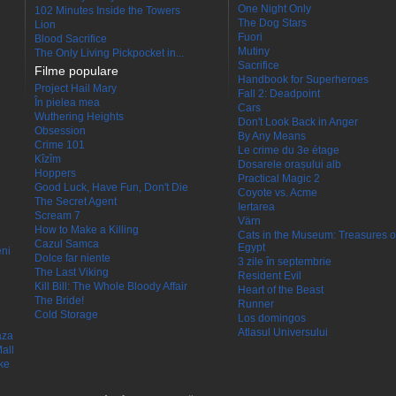
One Night Only
102 Minutes Inside the Towers
The Dog Stars
Lion
Fuori
Blood Sacrifice
Mutiny
The Only Living Pickpocket in...
Sacrifice
Filme populare
Handbook for Superheroes
Project Hail Mary
Fall 2: Deadpoint
În pielea mea
Cars
Wuthering Heights
Don't Look Back in Anger
Obsession
By Any Means
Crime 101
Le crime du 3e étage
Kîzîm
Dosarele orașului alb
Hoppers
Practical Magic 2
Good Luck, Have Fun, Don't Die
Coyote vs. Acme
The Secret Agent
Iertarea
Scream 7
Värn
How to Make a Killing
Cats in the Museum: Treasures o
Cazul Samca
Egypt
eni
Dolce far niente
3 zile în septembrie
The Last Viking
Resident Evil
Kill Bill: The Whole Bloody Affair
Heart of the Beast
The Bride!
Runner
Cold Storage
Los domingos
Atlasul Universului
aza
all
ke