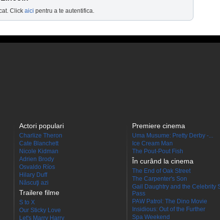
cat. Click
aici
pentru a te autentifica.
Actori populari
Premiere cinema
Charlize Theron
Uma Musume: Pretty Derby -...
Cate Blanchett
Ice Cream Man
Nicole Kidman
The Pout-Pout Fish
Adrien Brody
În curând la cinema
Osvaldo Ríos
The End of Oak Street
Hilary Duff
The Carpenter's Son
Născuţi azi
Gail Daughtry and the Celebrity 
Trailere filme
Pass
PAW Patrol: The Dino Movie
S to X
Insidious: Out of the Further
Our Sticky Love
Spa Weekend
Let's Marry Harry