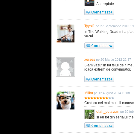
Ai dreptate.
Tyybi1
pe 27 Septembrie 2013 19
In The Walking Dead mi-a placu
vazut...
xerses
pe 20 Martie 2012 22:37
L-am vazut in tot felul de filme
joaca extrem de convingator.
Miiku
pe 12 August 2014 15:08
Cred ca cei mai multi il cunos
olah_octavian
pe 10 feb
si eu tot din serialul t