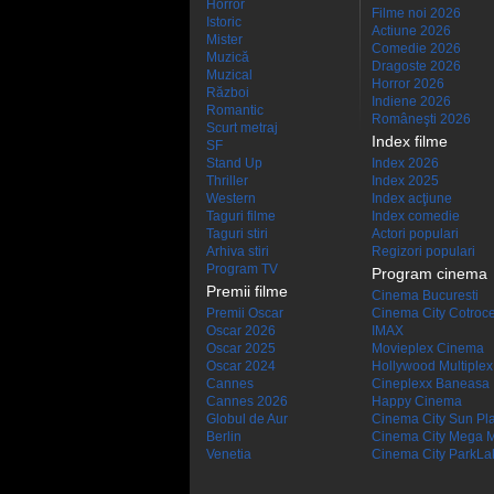
Horror
Filme noi 2026
Istoric
Actiune 2026
Mister
Comedie 2026
Muzică
Dragoste 2026
Muzical
Horror 2026
Război
Indiene 2026
Romantic
Româneşti 2026
Scurt metraj
Index filme
SF
Stand Up
Index 2026
Thriller
Index 2025
Western
Index acţiune
Taguri filme
Index comedie
Taguri stiri
Actori populari
Arhiva stiri
Regizori populari
Program TV
Program cinema
Premii filme
Cinema Bucuresti
Premii Oscar
Cinema City Cotroc
Oscar 2026
IMAX
Oscar 2025
Movieplex Cinema
Oscar 2024
Hollywood Multiplex
Cannes
Cineplexx Baneasa
Cannes 2026
Happy Cinema
Globul de Aur
Cinema City Sun Pl
Berlin
Cinema City Mega M
Venetia
Cinema City ParkLa