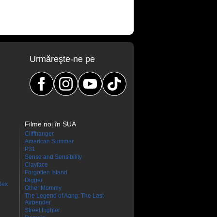
Urmăreşte-ne pe
Filme noi în SUA
Cliffhanger
American Summer
P31
Sense and Sensibility
Clayface
Forgotten Island
Digger
Sex
Other Mommy
The Legend of Aang: The Last
Airbender
Street Fighter