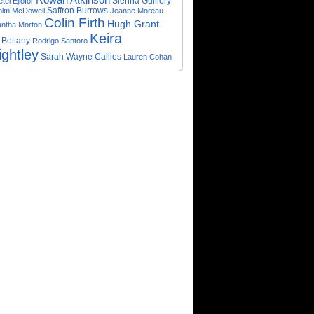
Sienna Guillory
tel Ejiofor
Saffron Burrows
olm McDowell
Jeanne Moreau
Colin Firth
Hugh Grant
ntha Morton
Keira
 Bettany
Rodrigo Santoro
ightley
Sarah Wayne Callies
Lauren Cohan