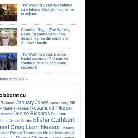
The Walking Dead va continua
cu o trilogie. Rick Grimes revine
în acțiune
Chandler Riggs (The Walking
Dead) își spune versiunea
despre ieșirea din serial a lui
Andrew Lincoln
The Walking Dead. Despre
finalul sezonului 7 și cum va
continua, în luna octombrie,
sezonul 8
toate articolele »
olaborat cu
January Jones
 Rickman
Bill
Laura Linney
Rosamund Pike
y
Martin Freeman
Billy
Denise Richards
Shannon
Thornton
Elisha Cuthbert
abeth
Claudia Schiffer
Liam Neeson
niel Craig
Miranda
Emma Thompson
Heike Makatsch
ardson
Rowan Atkinson