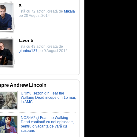
X
listă cu 72 actori, creată de
Mikala
pe 20 August 2014
favoriti
listă cu 43 actori, creată de
gianina137
pe 9 August 2012
pre Andrew Lincoln
Ultimul sezon din Fear the
Walking Dead începe din 15 mai,
la AMC
NOS4A2 și Fear the Walking
Dead continuă cu noi episoade,
pentru o vacanță de vară cu
suspans