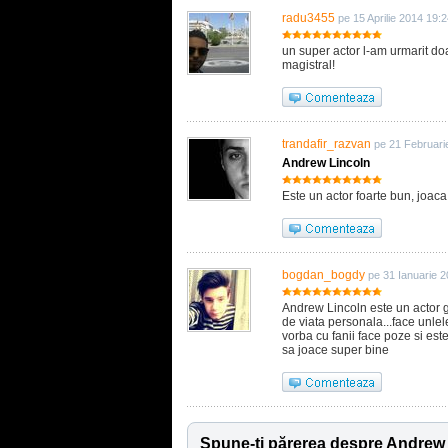
radu3455
pe 15 Aprilie 2014 19:
un super actor l-am urmarit do
magistral!
trandafir_razvan
pe 21 Februari
Andrew Lincoln
Este un actor foarte bun, joaca
bogdan_bogdy
pe 31 Ianuarie 
Andrew Lincoln este un actor ge
de viata personala...face unlele
vorba cu fanii face poze si est
sa joace super bine
Spune-ţi părerea despre Andrew