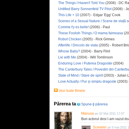
The Things I Haven't Told You
(2008) - DC R
Untitled Barry Sonnenfeld TV Pilot
(2008) - J
This Life + 10
(2007) - Edgar 'Egg' Cook
Scenes of a Sexual Nature / Scene de viață 
Comme t'y es belle!
(2006) - Paul
These Foolish Things / O mama faimoasa
(20
Robot Chicken
(2005) - Rick Grimes
Afterlife / Dincolo de viata
(2005) - Robert Bri
Whose Baby?
(2004) - Barry Flint
Lie with Me
(2004) - Will Tomlinson
Enduring Love / Puterea Dragostei
(2004)
The Canterbury Tales / Povestiri din Canterb
State of Mind / Stare de spirit
(2003) - Julian 
Love Actually / Pur și simplu dragoste
(2003) 
Vezi toate filmele
Părerea ta
Spune-ţi părerea
Manusa
pe 02 Mai 2011 17:07
Bun actorul desi l-am vazut do
Screwler
pe 9 mai 2011 