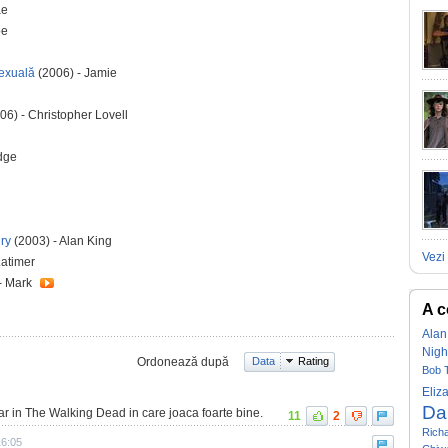
ae
oe
sexuală
(2006) - Jamie
06) - Christopher Lovell
dge
ury
(2003) - Alan King
Vezi 
Latimer
- Mark
A c
Alan
Nigh
Ordonează după
Data
Rating
Bob 
Eliz
Da
ar in The Walking Dead in care joaca foarte bine.
11
2
Rich
16:05