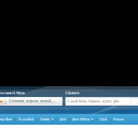
scoperă filme
Căutare
Comedie, acţiune, dramă, ...
mp liber
În curând
Trailer
Ştiri
Box Office
Club
Forum