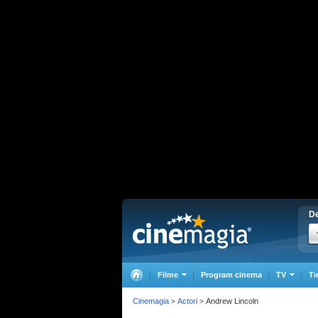
De
Filme
Program cinema
TV
Ti
Cinemagia
Actori
Andrew Lincoln
>
>