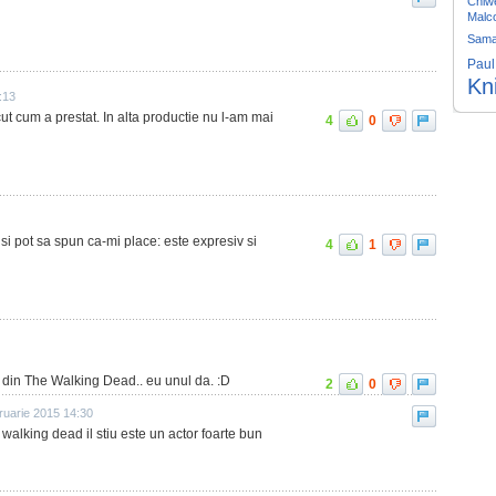
Chiwe
Malc
Sama
Paul
Kn
:13
t cum a prestat. In alta productie nu l-am mai
4
0
, si pot sa spun ca-mi place: este expresiv si
4
1
c din The Walking Dead.. eu unul da. :D
2
0
ruarie 2015 14:30
he walking dead il stiu este un actor foarte bun