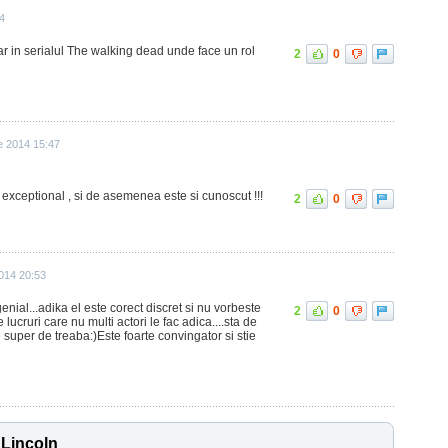
24
ar in serialul The walking dead unde face un rol
2
0
e 2014 15:47
 exceptional , si de asemenea este si cunoscut !!!
2
0
2014 20:53
nial...adika el este corect discret si nu vorbeste
2
0
 lucruri care nu multi actori le fac adica....sta de
e super de treaba:)Este foarte convingator si stie
 Lincoln