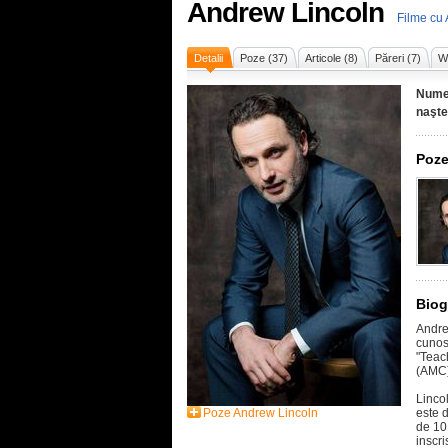
Andrew Lincoln
Filme cu
Detalii
Poze (37)
Articole (8)
Păreri (7)
Wi
Nume
naşte
Poze
Biog
Andre
cunosc
"Teac
(AMC)
Linco
Poze Andrew Lincoln
este d
de 10
inscr