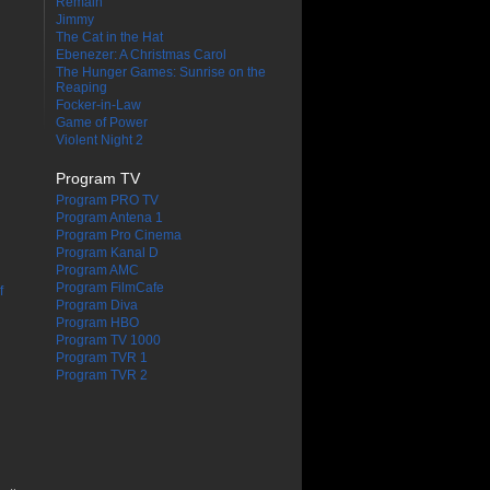
Remain
Jimmy
The Cat in the Hat
Ebenezer: A Christmas Carol
The Hunger Games: Sunrise on the
Reaping
Focker-in-Law
Game of Power
Violent Night 2
Program TV
Program PRO TV
Program Antena 1
Program Pro Cinema
Program Kanal D
Program AMC
Program FilmCafe
f
Program Diva
Program HBO
Program TV 1000
Program TVR 1
Program TVR 2