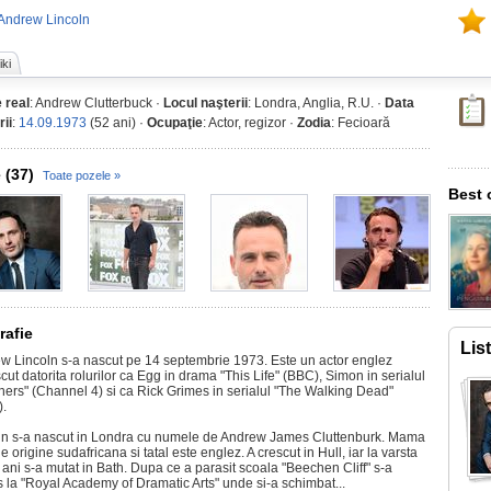
 Andrew Lincoln
ki
 real
: Andrew Clutterbuck ·
Locul naşterii
: Londra, Anglia, R.U. ·
Data
rii
:
14.09.1973
(52 ani) ·
Ocupaţie
: Actor, regizor ·
Zodia
: Fecioară
 (37)
Toate pozele »
Best 
rafie
Lis
w Lincoln s-a nascut pe 14 septembrie 1973. Este un actor englez
ut datorita rolurilor ca Egg in drama "This Life" (BBC), Simon in serialul
hers" (Channel 4) si ca Rick Grimes in serialul "The Walking Dead"
.
ln s-a nascut in Londra cu numele de Andrew James Cluttenburk. Mama
e origine sudafricana si tatal este englez. A crescut in Hull, iar la varsta
 ani s-a mutat in Bath. Dupa ce a parasit scoala "Beechen Cliff" s-a
is la "Royal Academy of Dramatic Arts" unde si-a schimbat...