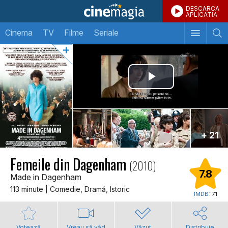
DESCARCA
APLICATIA
Cinema
TV
Filme
Seriale
+ 21
Femeile din Dagenham
(2010)
7.8
Made in Dagenham
113 minute | Comedie, Dramă, Istoric
IMDB:
7.1
Votează
Vreau să văd
Văzut
Distribuie