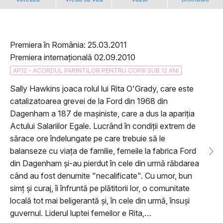
Premiera în România: 25.03.2011
Premiera internațională 02.09.2010
AP12 - ACORDUL PARINTILOR PENTRU COPIII SUB 12 ANI
Sally Hawkins joaca rolul lui Rita O'Grady, care este
catalizatoarea grevei de la Ford din 1968 din
Dagenham a 187 de mașiniste, care a dus la apariția
Actului Salariilor Egale. Lucrând în condiții extrem de
sărace ore îndelungate pe care trebuie să le
balanseze cu viața de familie, femeile la fabrica Ford
din Dagenham și-au pierdut în cele din urmă răbdarea
când au fost denumite "necalificate". Cu umor, bun
simț și curaj, îi înfruntă pe plătitorii lor, o comunitate
locală tot mai beligerantă și, în cele din urmă, însuși
guvernul. Liderul luptei femeilor e Rita,…