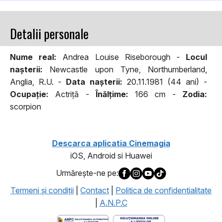
Detalii personale
Nume real:
Andrea Louise Riseborough -
Locul
naşterii:
Newcastle upon Tyne, Northumberland,
Anglia, R.U. -
Data naşterii:
20.11.1981 (44 ani) -
Ocupaţie:
Actriță -
Înălţime:
166 cm -
Zodia:
scorpion
Descarca aplicatia Cinemagia
iOS, Android si Huawei
Urmăreşte-ne pe:
Termeni şi condiţii
|
Contact
|
Politica de confidentialitate
|
A.N.P.C