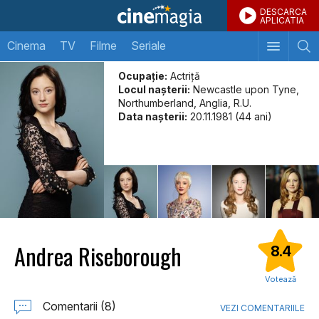
DESCARCA
APLICATIA
Cinema
TV
Filme
Seriale
Ocupație:
Actriță
Locul naşterii:
Newcastle upon Tyne,
Northumberland, Anglia, R.U.
Data naşterii:
20.11.1981 (44 ani)
Andrea Riseborough
8.4
Votează
Comentarii (8)
VEZI COMENTARIILE