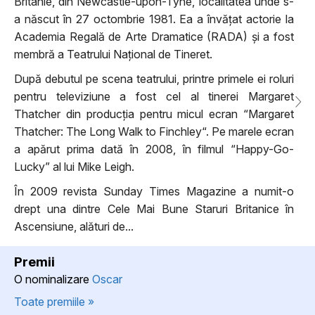
Britanie, din Newcastle-upon-Tyne, localitatea unde s-
a născut în 27 octombrie 1981. Ea a învățat actorie la
Academia Regală de Arte Dramatice (RADA) și a fost
membră a Teatrului Național de Tineret.
După debutul pe scena teatrului, printre primele ei roluri
pentru televiziune a fost cel al tinerei Margaret
Thatcher din producția pentru micul ecran “Margaret
Thatcher: The Long Walk to Finchley“. Pe marele ecran
a apărut prima dată în 2008, în filmul “Happy-Go-
Lucky” al lui Mike Leigh.
În 2009 revista Sunday Times Magazine a numit-o
drept una dintre Cele Mai Bune Staruri Britanice în
Ascensiune, alături de...
Premii
O nominalizare
Oscar
Toate premiile »