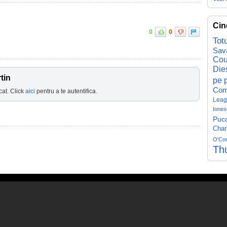
Cin
0
0
Tot
Sav
Cou
Die
tin
pe p
Com
cat. Click
aici
pentru a te autentifica.
Leag
Iones
Pucc
Char
O'Co
Th