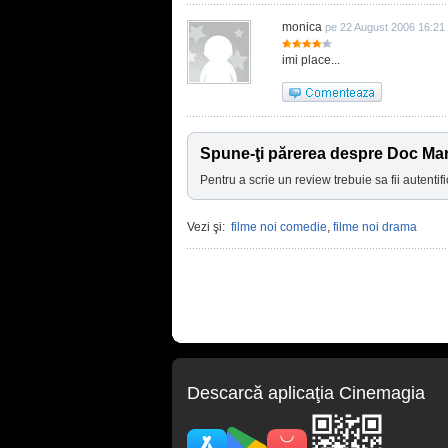
monica
pe 22 August 2006 16:21
imi place...
Spune-ţi părerea despre Doc Mar
Pentru a scrie un review trebuie sa fii autentifi
Vezi şi:
filme noi comedie
,
filme noi drama
Descarcă aplicaţia Cinemagia