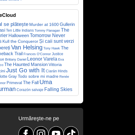
eCloud
ul se plătește
Gullerin
Murder at 1600
asi
The
Ten Little Indians
Tommy Flanagan
rier
Halloween
Tomorrow Never
Și caii sunt verzi
s
Kull the Conqueror
Van Helsing
ereți
The
Tony Hawk
eback Trail
Justice
Frances O'Connor
Leonor Varela
ue
Brittany Daniel
Eva
The Haunted Mansion
Vittoria
co
Just Go with It
ini
Ciarán Hinds
Todo sobre mi madre
lotte Gray
Renée
Uma
The Fall
Primeval
nnor
urman
Falling Skies
Corazón salvaje
Urmăreşte-ne pe