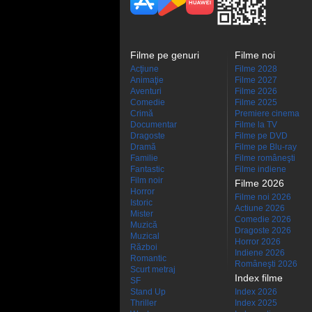
Filme pe genuri
Filme noi
Acţiune
Filme 2028
Animaţie
Filme 2027
Aventuri
Filme 2026
Comedie
Filme 2025
Crimă
Premiere cinema
Documentar
Filme la TV
Dragoste
Filme pe DVD
Dramă
Filme pe Blu-ray
Familie
Filme româneşti
Fantastic
Filme indiene
Film noir
Filme 2026
Horror
Filme noi 2026
Istoric
Actiune 2026
Mister
Comedie 2026
Muzică
Dragoste 2026
Muzical
Horror 2026
Război
Indiene 2026
Romantic
Româneşti 2026
Scurt metraj
Index filme
SF
Stand Up
Index 2026
Thriller
Index 2025