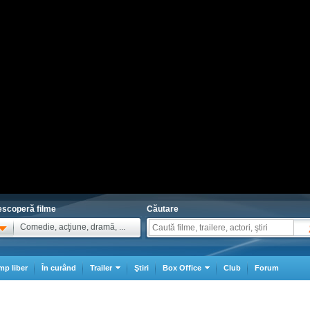
scoperă filme
Căutare
Comedie, acţiune, dramă, ...
mp liber
În curând
Trailer
Ştiri
Box Office
Club
Forum