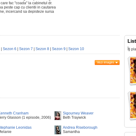
 care fac "coada" la cabinetul dr.
na peste cap cu clientii in cautarea
arne, incercand sa depisteze sursa
Lis
|
Sezon 6
|
Sezon 7
|
Sezon 8
|
Sezon 9
|
Sezon 10
Îţi p
Vezi imagini
Kenneth Cranham
Sigourney Weaver
erry Glasson (1 episode, 2006)
Beth Traywick
Stephanie Leonidas
Andrea Riseborough
Melanie
Samantha