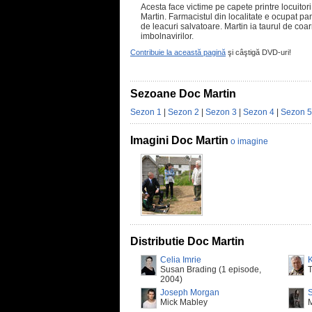
Acesta face victime pe capete printre locuitori
Martin. Farmacistul din localitate e ocupat pa
de leacuri salvatoare. Martin ia taurul de co
imbolnavirilor.
Contribuie la această pagină
şi câştigă DVD-uri!
Sezoane Doc Martin
Sezon 1
|
Sezon 2
|
Sezon 3
|
Sezon 4
|
Sezon 5
Imagini Doc Martin
o imagine
Distributie Doc Martin
Celia Imrie
Susan Brading (1 episode,
T
2004)
Joseph Morgan
Mick Mabley