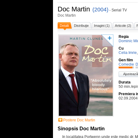
Doc Martin
(2004)
- Serial TV
Doc Martin
Detalii
Distribuţie
Imagini (1)
Articole (2)
P
Regia
Dominic Mi
Cu
Celia Imrie
Gen film
Comedie
D
Ajustează
Durata
50 min./epi
Premiera i
02.09.2004
Postere Doc Martin
Sinopsis Doc Martin
In localitatea Portwenn unde este medic dr. Ma