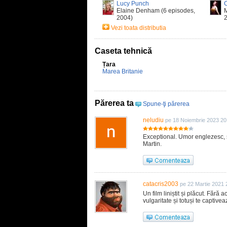
Lucy Punch
C
Elaine Denham (6 episodes,
M
2004)
Vezi toata distributia
Caseta tehnică
Țara
Marea Britanie
Părerea ta
Spune-ţi părerea
neludiu
pe 18 Noiembrie 2023 20
Exceptional. Umor englezesc, s
Martin.
catacris2003
pe 22 Martie 2021 
Un film liniștit și plăcut. Fără
vulgaritate și totuși te captivea