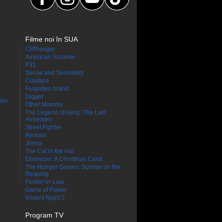
Filme noi în SUA
Cliffhanger
American Summer
P31
Sense and Sensibility
Clayface
Forgotten Island
Digger
Sex
Other Mommy
The Legend of Aang: The Last
Airbender
Street Fighter
Remain
Jimmy
The Cat in the Hat
Ebenezer: A Christmas Carol
The Hunger Games: Sunrise on the
Reaping
Focker-in-Law
Game of Power
Violent Night 2
Program TV