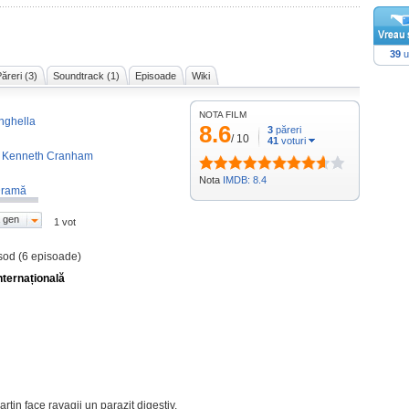
39
u
ăreri (3)
Soundtrack (1)
Episoade
Wiki
NOTA FILM
nghella
8.6
3
păreri
/
10
41
voturi
,
Kenneth Cranham
Nota
IMDB: 8.4
ramă
 gen
1 vot
sod (6 episoade)
nternațională
rtin face ravagii un parazit digestiv.