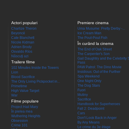
Actori populari
Premiere cinema
Charlize Theron
Uma Musume: Pretty Derby -...
Beyoncé
Ice Cream Man
Cate Blanchett
The Pout-Pout Fish
Nicole Kidman
În curând la cinema
Adrien Brody
The End of Oak Street
Osvaldo Ríos
The Carpenter's Son
Născuţi azi
Gail Daughtry and the Celebrity 
Trailere filme
Pass
PAW Patrol: The Dino Movie
102 Minutes Inside the Towers
Insidious: Out of the Further
Lion
Spa Weekend
Blood Sacrifice
One Night Only
The Only Living Pickpocket in...
The Dog Stars
Primetime
Fuori
High Value Target
Mutiny
War
Sacrifice
Filme populare
Handbook for Superheroes
Project Hail Mary
Fall 2: Deadpoint
În pielea mea
Cars
Wuthering Heights
Don't Look Back in Anger
Obsession
By Any Means
Crime 101
Le crime du 3e étage