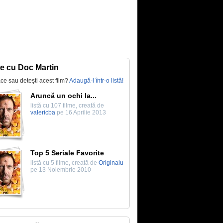
te cu Doc Martin
lace sau deteşti acest film?
Adaugă-l într-o listă!
Aruncă un ochi la...
listă cu 107 filme, creată de
valericba
pe 16 Aprilie 2013
Top 5 Seriale Favorite
listă cu 5 filme, creată de
Originalu
pe 13 Noiembrie 2010