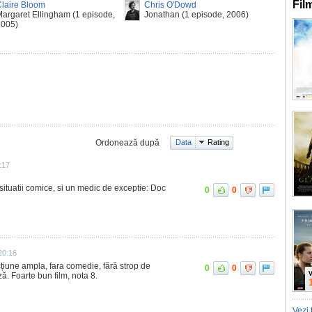
Fil
laire Bloom
Chris O'Dowd
argaret Ellingham (1 episode,
Jonathan (1 episode, 2006)
2005)
Ordonează după
Data
Rating
:17
ituatii comice, si un medic de exceptie: Doc
0
0
20:16
 acțiune ampla, fara comedie, fără strop de
0
0
V
ză. Foarte bun film, nota 8.
Vezi 