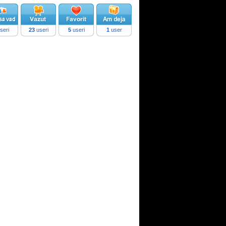
seri
23
useri
5
useri
1
user