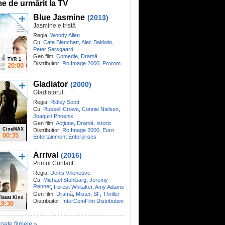
me de urmărit la TV
Blue Jasmine
(2013)
Jasmine e tristă
Regia:
Woody Allen
Cu:
Cate Blanchett
,
Alec Baldwin
,
Peter Sarsgaard
Gen film:
Comedie
,
Dramă
TVR 1
Distribuitor:
Ro Image 2000
,
Prorom
20:00
Gladiator
(2000)
Gladiatorul
Regia:
Ridley Scott
Cu:
Russell Crowe
,
Connie Nielsen
,
Joaquin Phoenix
Gen film:
Acţiune
,
Dramă
,
Istoric
CineMAX
Distribuitor:
Ro Image 2000
,
Euro
00:35
Entertainment Enterprises
Arrival
(2016)
Primul Contact
Regia:
Denis Villeneuve
Cu:
Michael Stuhlbarg
,
Jeremy
Renner
,
Forest Whitaker
,
Amy Adams
Gen film:
Dramă
,
Mister
,
SF
,
Thriller
iasat Kino
Distribuitor:
InterComFilm Distribution
19:30
toate filmele »