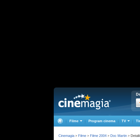
De
Filme
Program cinema
TV
Ti
Cinemagia
Filme
Filme 2004
Doc Martin
Detalii
>
>
>
>