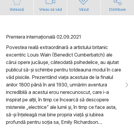
Votează
Vreau să văd
Văzut
Distribuie
Premiera internațională 02.09.2021
Povestea reală extraordinară a artistului britanic
excentric Louis Wain (Benedict Cumberbatch) ale
cărui opere jucăușe, câteodată psihedelice, au ajutat
publicul să-și schimbe pentru totdeauna modul în care
văd pisicile. Prezentând viața acestuia de la finalul
anilor 1800 până în anii 1930, urmărim aventura
incredibilă a acestui erou nerecunoscut, care i-a
inspirat pe alții, în timp ce încearcă să descopere
misterele „electrice” ale lumii și, în timp ce face asta,
să-și înțeleagă mai bine propria viață și iubirea
profundă pentru soția sa, Emily Richardson…