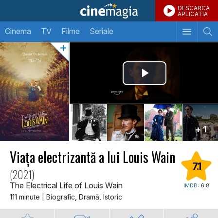
DESCARCA
APLICATIA
Cinema
TV
Filme
Seriale
+ 1
Viața electrizantă a lui Louis Wain
7.1
(2021)
The Electrical Life of Louis Wain
IMDB:
6.8
111 minute | Biografic, Dramă, Istoric