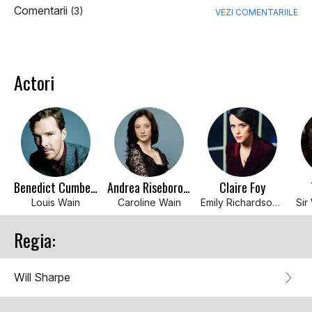
Comentarii
(3)
VEZI COMENTARIILE
Actori
Benedict Cumberbatch
Andrea Riseborough
Claire Foy
Louis Wain
Caroline Wain
Emily Richardson-Wain
Sir
Regia:
Will Sharpe