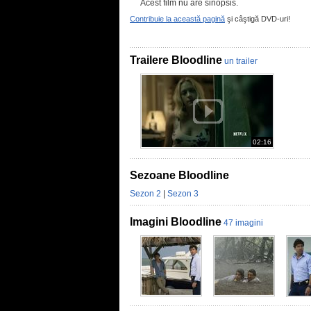
Acest film nu are sinopsis.
Contribuie la această pagină
şi câştigă DVD-uri!
Trailere Bloodline
un trailer
02:16
Sezoane Bloodline
Sezon 2
|
Sezon 3
Imagini Bloodline
47 imagini