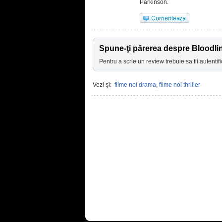
Parkinson.
Spune-ţi părerea despre Bloodli
Pentru a scrie un review trebuie sa fii autentifi
Vezi şi:
filme noi drama
,
filme noi thriller