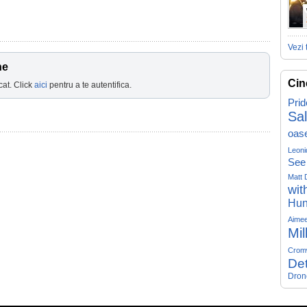
Vezi 
ne
Cin
cat. Click
aici
pentru a te autentifica.
Prid
Sa
oas
Leoni
See
Matt 
wit
Hun
Aime
Mil
Crom
Det
Dron