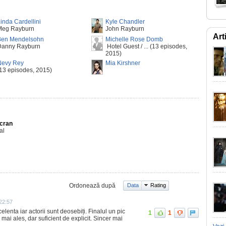
inda Cardellini
Kyle Chandler
Meg Rayburn
John Rayburn
Art
Ben Mendelsohn
Michelle Rose Domb
Danny Rayburn
Hotel Guest / ... (13 episodes,
2015)
Nevy Rey
Mia Kirshner
13 episodes, 2015)
Ecran
al
Ordonează după
Data
Rating
22:57
celenta iar actorii sunt deosebiți. Finalul un pic
1
1
mai ales, dar suficient de explicit. Sincer mai