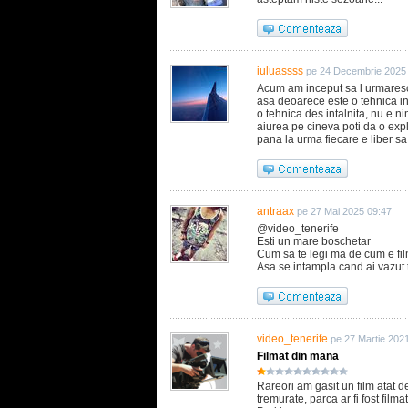
iuluassss
pe 24 Decembrie 2025
Acum am inceput sa l urmaresc s
asa deoarece este o tehnica in 
o tehnica des intalnita, nu e n
aiurea pe cineva poti da o expl
pana la urma fiecare e liber s
antraax
pe 27 Mai 2025 09:47
@video_tenerife
Esti un mare boschetar
Cum sa te legi ma de cum e filma
Asa se intampla cand ai vazut
video_tenerife
pe 27 Martie 202
Filmat din mana
Rareori am gasit un film atat d
tremurate, parca ar fi fost film