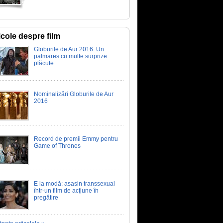
icole despre film
Globurile de Aur 2016. Un
palmares cu multe surprize
plăcute
Nominalizări Globurile de Aur
2016
Record de premii Emmy pentru
Game of Thrones
E la modă: asasin transsexual
într-un film de acţiune în
pregătire