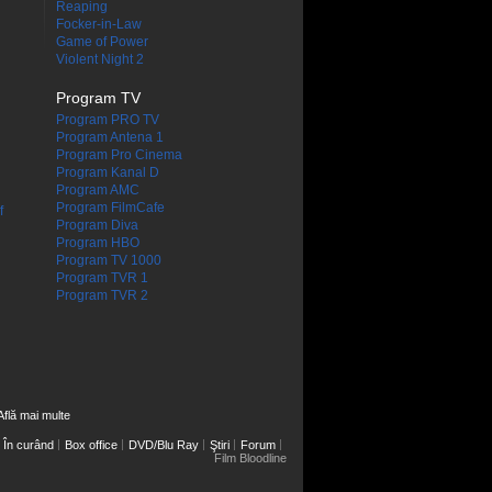
Reaping
Focker-in-Law
Game of Power
Violent Night 2
Program TV
Program PRO TV
Program Antena 1
Program Pro Cinema
Program Kanal D
Program AMC
Program FilmCafe
f
Program Diva
Program HBO
Program TV 1000
Program TVR 1
Program TVR 2
Află mai multe
În curând
Box office
DVD/Blu Ray
Ştiri
Forum
Film Bloodline