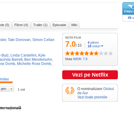
49
u
cole (5)
Păreri (4)
Trailer (1)
Episoade
Wiki
NOTA FILM
sler
,
Tate Donovan
,
Simon Cellan
7.0
4
păreri
/
10
18
voturi
o Butz
,
Linda Cardellini
,
Kyle
Nota
IMDB: 7.8
acinda Barrett
,
Ben Mendelsohn
,
Rose Domb
,
Michelle Rose Domb
,
Vezi pe Netflix
hriller
 gen
O nominalizare
Globul
1 vot
de Aur
Vezi toate premiile
nternațională