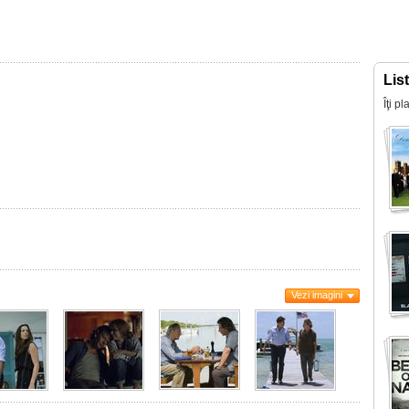
Lis
Îţi p
Vezi imagini