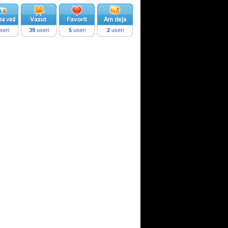
seri
39
useri
5
useri
2
useri