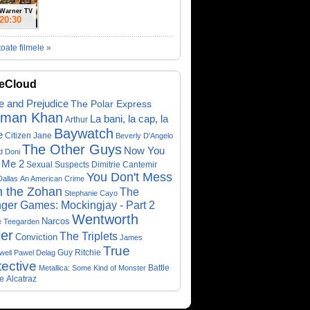
Warner TV
20:30
toate filmele »
eCloud
e and Prejudice
The Polar Express
lman Khan
La bani, la cap, la
Arthur
Baywatch
e
Citizen Jane
Beverly D'Angelo
The Other Guys
Now You
d Doni
 Me 2
Sexual Suspects
Dimitrie Cantemir
You Don't Mess
Dallas
An American Crime
h the Zohan
The
Stephanie Cayo
ger Games: Mockingjay - Part 2
Wentworth
Narcos
e Teegarden
ler
The Triplets
Conviction
James
True
Guy Ritchie
well
Pawel Delag
ective
Metallica: Some Kind of Monster
Battle
e
Alcatraz