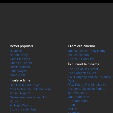
Actori populari
Premiere cinema
Beyoncé
Uma Musume: Pretty Derby -...
Adrien Brody
Ice Cream Man
Cate Blanchett
The Pout-Pout Fish
Charlize Theron
În curând la cinema
Nicole Kidman
The End of Oak Street
John Wayne
The Carpenter's Son
Născuţi azi
Gail Daughtry and the Celebrity 
Trailere filme
Pass
PAW Patrol: The Dino Movie
Bad Lieutenant: Tokyo
Insidious: Out of the Further
Your Mother Your Mother Your...
Spa Weekend
Violent Night 2
One Night Only
Nelson-san, anata wa hito o...
The Dog Stars
Buddy
Fuori
All Night Wrong
Mutiny
3 zile în septembrie