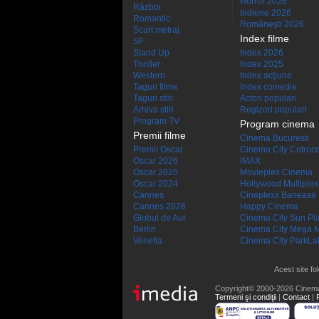
Horror 2026
Război
Indiene 2026
Romantic
Româneşti 2026
Scurt metraj
Index filme
SF
Stand Up
Index 2026
Thriller
Index 2025
Western
Index acţiune
Taguri filme
Index comedie
Taguri stiri
Actori populari
Arhiva stiri
Regizori populari
Program TV
Program cinema
Premii filme
Cinema Bucuresti
Premii Oscar
Cinema City Cotroc
Oscar 2026
IMAX
Oscar 2025
Movieplex Cinema
Oscar 2024
Hollywood Multiplex
Cannes
Cineplexx Baneasa
Cannes 2026
Happy Cinema
Globul de Aur
Cinema City Sun Pl
Berlin
Cinema City Mega M
Venetia
Cinema City ParkLa
Acest site fo
Copyright© 2000-2026 Cinem
Termeni şi condiţii
|
Contact
|