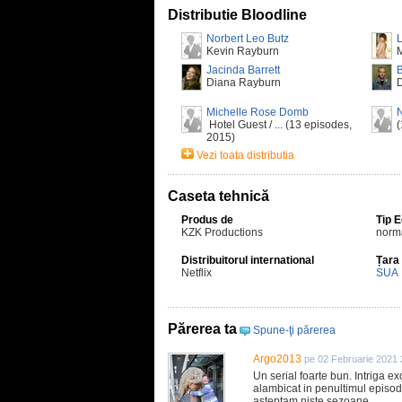
Distributie Bloodline
Norbert Leo Butz
L
Kevin Rayburn
Jacinda Barrett
Diana Rayburn
Michelle Rose Domb
Hotel Guest / ... (13 episodes,
(
2015)
Vezi toata distributia
Caseta tehnică
Produs de
Tip 
KZK Productions
norm
Distribuitorul international
Țara
Netflix
SUA
Părerea ta
Spune-ţi părerea
Argo2013
pe 02 Februarie 2021 
Un serial foarte bun. Intriga ex
alambicat in penultimul episod 
asteptam niste sezoane...