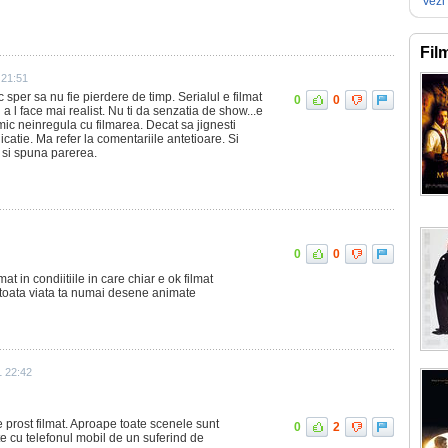
Vezi 
Fil
 21:51
per sa nu fie pierdere de timp. Serialul e filmat
0
0
a l face mai realist. Nu ti da senzatia de show...e
imic neinregula cu filmarea. Decat sa jignesti
icatie. Ma refer la comentariile antetioare. Si
a si spuna parerea.
0
0
t in condiitiile in care chiar e ok filmat
 toata viata ta numai desene animate
1 22:42
e prost filmat. Aproape toate scenele sunt
0
2
ate cu telefonul mobil de un suferind de