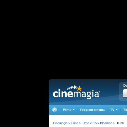
De
Filme
Program cinema
TV
Ti
Cinemagia
Filme
Filme 2015
Bloodline
Detalii
>
>
>
>