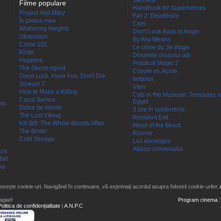
Sacrifice
Filme populare
Handbook for Superheroes
Project Hail Mary
Fall 2: Deadpoint
În pielea mea
Cars
Wuthering Heights
Don't Look Back in Anger
Obsession
By Any Means
Crime 101
Le crime du 3e étage
Kîzîm
Dosarele orașului alb
Hoppers
Practical Magic 2
The Secret Agent
Coyote vs. Acme
Good Luck, Have Fun, Don't Die
Iertarea
Scream 7
Värn
How to Make a Killing
Cats in the Museum: Treasures o
Cazul Samca
Egypt
eni
Dolce far niente
3 zile în septembrie
The Last Viking
Resident Evil
Kill Bill: The Whole Bloody Affair
Heart of the Beast
The Bride!
Runner
Cold Storage
Los domingos
Atlasul Universului
aza
all
ke
losește cookie-uri. Navigând în continuare, vă exprimați acordul asupra folosirii cookie-urilor.
agia®
Program cinema
Politica de confidențialitate
|
A.N.P.C