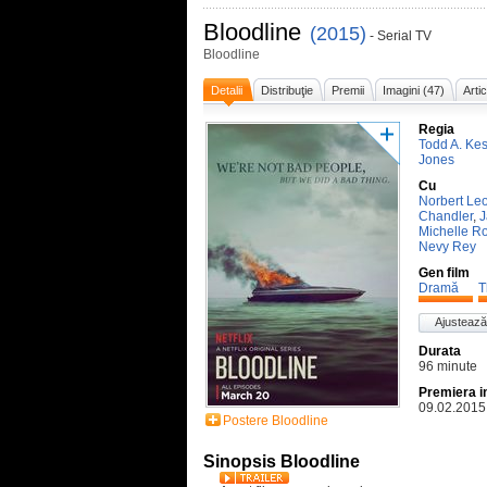
Bloodline
(2015)
- Serial TV
Bloodline
Detalii
Distribuţie
Premii
Imagini (47)
Arti
Regia
Todd A. Kes
Jones
Cu
Norbert Le
Chandler
,
J
Michelle 
Nevy Rey
Gen film
Dramă
T
Ajustează
Durata
96 minute
Premiera i
09.02.2015
Postere Bloodline
Sinopsis Bloodline