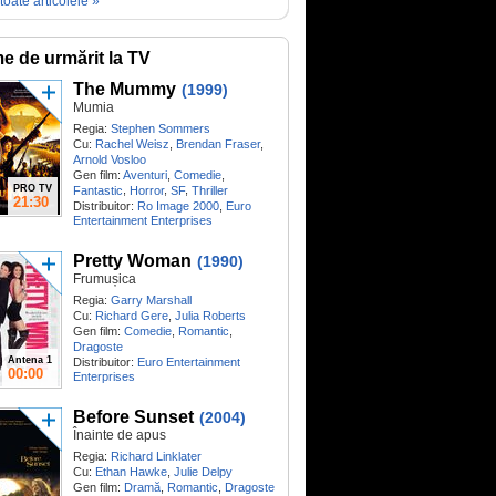
toate articolele »
me de urmărit la TV
The Mummy
(1999)
Mumia
Regia:
Stephen Sommers
Cu:
Rachel Weisz
,
Brendan Fraser
,
Arnold Vosloo
Gen film:
Aventuri
,
Comedie
,
PRO TV
,
,
,
Fantastic
Horror
SF
Thriller
21:30
Distribuitor:
Ro Image 2000
,
Euro
Entertainment Enterprises
Pretty Woman
(1990)
Frumușica
Regia:
Garry Marshall
Cu:
Richard Gere
,
Julia Roberts
Gen film:
Comedie
,
Romantic
,
Dragoste
Antena 1
Distribuitor:
Euro Entertainment
00:00
Enterprises
Before Sunset
(2004)
Înainte de apus
Regia:
Richard Linklater
Cu:
Ethan Hawke
,
Julie Delpy
Gen film:
Dramă
,
Romantic
,
Dragoste