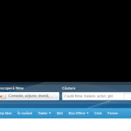
scoperă filme
Căutare
Comedie, acţiune, dramă, ...
mp liber
În curând
Trailer
Ştiri
Box Office
Club
Forum