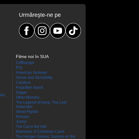
Urmăreşte-ne pe
Filme noi în SUA
Cliffhanger
P31
American Summer
Sense and Sensibility
Clayface
Forgotten Island
Digger
Sex
Other Mommy
The Legend of Aang: The Last
Airbender
Street Fighter
Remain
Jimmy
The Cat in the Hat
Ebenezer: A Christmas Carol
The Hunger Games: Sunrise on the