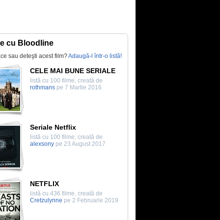
te cu Bloodline
lace sau deteşti acest film?
Adaugă-l într-o listă!
CELE MAI BUNE SERIALE
listă cu 100 filme, creată de
rothmans
pe 7 Martie 2016
Seriale Netflix
listă cu 100 filme, creată de
alexsony
pe 23 August 2017
NETFLIX
listă cu 436 filme, creată de
Cretzulynne
pe 2 Februarie 2019