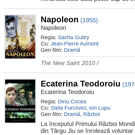
Napoleon
(1955)
Napoleon
Regia:
Sacha Guitry
Cu:
Jean-Pierre Aumont
Gen film:
Dramă
The New Saint 2010 /
Ecaterina Teodoroiu
(197
Ecaterina Teodoroiu
Regia:
Dinu Cocea
Cu:
Stela Furcovici
,
Ion Lupu
Gen film:
Dramă
,
Război
La începutul Primului Război Mondi
din Târgu Jiu se înrolează voluntar