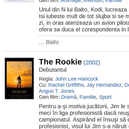
Gen film:
Animaţie
,
Aventuri
,
Familie
Unul din fii lui Balto, Kodi, lucrea
Isi iubeste mult de tot slujba si se
zi, in oras aterizeaza un avion pilo
ofera sa duca el corespondenta in lo
... Balto
The Rookie
(2002)
Debutantul
Regia:
John Lee Hancock
Cu:
Rachel Griffiths
,
Jay Hernandez
,
D
Angus T. Jones
Gen film:
Dramă
,
Familie
,
Sport
Pentru a-şi motiva jucătorii, Jim le
meci în liga profesionistă dacă reu
campionatul. Aspirând el însuşi să 
profesionist, visul lui Jim s-a nărui