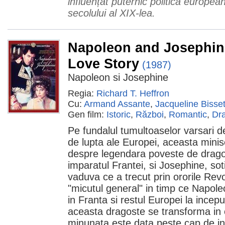
influențat puternic politica europea
secolului al XIX-lea.
Napoleon and Josephin
Love Story
(1987)
Napoleon si Josephine
Regia:
Richard T. Heffron
Cu:
Armand Assante
,
Jacqueline Bisse
Gen film:
Istoric
,
Război
,
Romantic
,
Dr
Pe fundalul tumultoaselor varsari 
de lupta ale Europei, aceasta minis
despre legendara poveste de drago
imparatul Frantei, si Josephine, sot
vaduva ce a trecut prin ororile Revol
"micutul general" in timp ce Napole
in Franta si restul Europei la incepu
aceasta dragoste se transforma in o
minunata este data peste cap de i