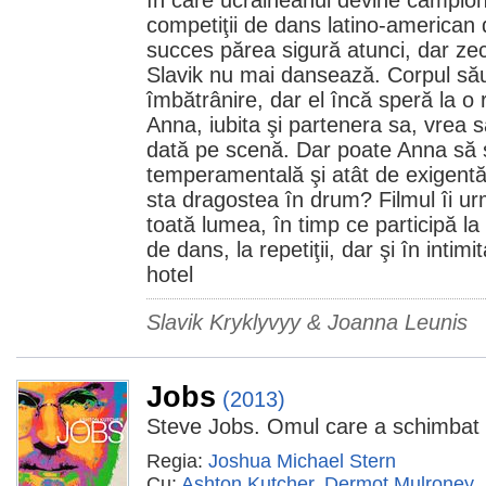
în care ucraineanul devine campion
competiţii de dans latino-american 
succes părea sigură atunci, dar zec
Slavik nu mai dansează. Corpul s
îmbătrânire, dar el încă speră la o
Anna, iubita şi partenera sa, vrea 
dată pe scenă. Dar poate Anna să s
temperamentală şi atât de exigentă 
sta dragostea în drum? Filmul îi ur
toată lumea, în timp ce participă la 
de dans, la repetiţii, dar şi în intim
hotel
Slavik Kryklyvyy & Joanna Leunis
Jobs
(2013)
Steve Jobs. Omul care a schimbat
Regia:
Joshua Michael Stern
Cu:
Ashton Kutcher
,
Dermot Mulroney
,