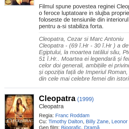
Filmul spune povestea reginei Cleop
o feroce luptatoare in slujba proprie
foloseste de tensiunile din interior
pentru a-si stabiliza forta.
Cleopatra, Cezar si Marc Antoniu
Cleopatra - (69 î.Hr - 30 î.Hr ) a d
Egiptului, la moartea tatălui său, Pt
51 î.Hr.. Moartea ei legendară și fe
celor doi generali, ambițiile ei privin
și opoziția față de Imperiul Roman
din cele mai celebre femei din istori
Cleopatra
(1999)
Cleopatra
Regia:
Franc Roddam
Cu:
Timothy Dalton
,
Billy Zane
,
Leonor 
Gen film:
Biografic
,
Dramă