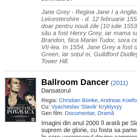
Jane Grey - Regina Jane I a Anglie
Leicestershire - d. 12 februarie 155
doar pentru nouă zile (10 iulie 1553 
său a fost Henry Grey, iar mama s
Brandon, fiica Mariei Tudor, sora ce
VII-lea. In 1554, Jane Grey a fost 
Green, iar soțul ei, Guildford Dudle
Tower Hill.
Ballroom Dancer
(2011)
Dansatorul
Regia:
Christian Bonke
,
Andreas Koef
Cu:
Vyacheslav 'Slavik' Kryklyvyy
Gen film:
Documentar
,
Dramă
Imagini din anul 2000 îl arată pe S
suprem de glorie, cu fosta sa part