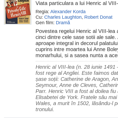
Viata particulara a lui Henric al VIII
Regia:
Alexander Korda
Cu:
Charles Laughton
,
Robert Donat
Gen film:
Dramă
Povestea regelui Henric al VIII-lea a
cinci dintre cele sase sotii ale sal
aproape integral in decorul palatului 
cuprins intre moartea lui Anne Bole
monarhului, si a sasea nunta a aces
Henric al VIII-lea (n. 28 iunie 1491
fost rege al Angliei. Este faimos dat
șase soții: Catherine de Aragon, A
Seymour, Anne de Cleves, Catheri
Parr. Henric VIII a fost al doilea fiu 
Elisabetei de York. Fratele său mai
Wales, a murit în 1502, lăsându-l p
tronului.