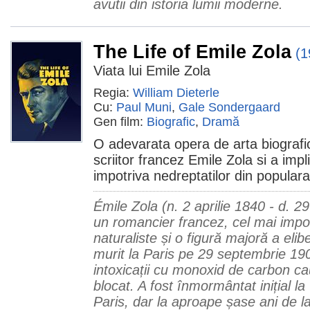
avutii din istoria lumii moderne.
The Life of Emile Zola
(1
Viata lui Emile Zola
Regia:
William Dieterle
Cu:
Paul Muni
,
Gale Sondergaard
Gen film:
Biografic
,
Dramă
O adevarata opera de arta biografi
scriitor francez Emile Zola si a impli
impotriva nedreptatilor din popular
Émile Zola (n. 2 aprilie 1840 - d. 2
un romancier francez, cel mai impor
naturaliste și o figură majoră a elibe
murit la Paris pe 29 septembrie 19
intoxicații cu monoxid de carbon c
blocat. A fost înmormântat inițial l
Paris, dar la aproape șase ani de l