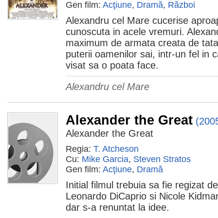
Gen film:
Acţiune
,
Dramă
,
Război
Alexandru cel Mare cucerise aproa
cunoscuta in acele vremuri. Alexandr
maximum de armata creata de tatal 
puterii oamenilor sai, intr-un fel in 
visat sa o poata face.
Alexandru cel Mare
Alexander the Great
(200
Alexander the Great
Regia:
T. Atcheson
Cu:
Mike Garcia
,
Steven Stratos
Gen film:
Acţiune
,
Dramă
Initial filmul trebuia sa fie regiza
Leonardo DiCaprio si Nicole Kidman i
dar s-a renuntat la idee.