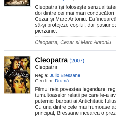
Cleopatra își folosește senzualitat
doi dintre cei mai mari conducători
Cezar și Marc Antoniu. Ea încearcă 
să-și protejeze copilul, dar pasiune
pierzanie.
Cleopatra, Cezar si Marc Antoniu
Cleopatra
(2007)
Cleopatra
Regia:
Julio Bressane
Gen film:
Dramă
Filmul reia povestea legendarei regi
tumultoaselor relatii pe care le-a av
puternici barbati ai Antichitatii: Iul
Cu una dintre cele mai frumoase actr
principal, Bressane incearca o pre