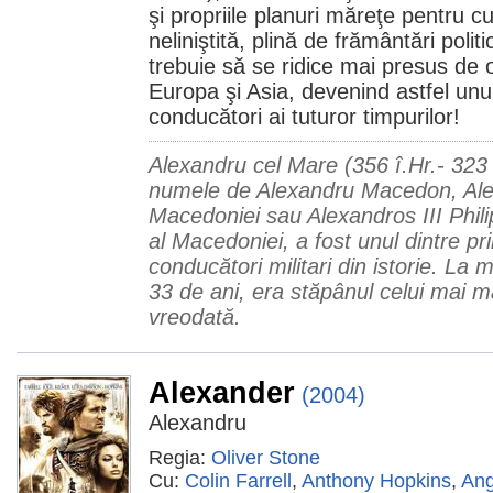
şi propriile planuri măreţe pentru cu
neliniştită, plină de frământări poli
trebuie să se ridice mai presus de o
Europa şi Asia, devenind astfel unul
conducători ai tuturor timpurilor!
Alexandru cel Mare (356 î.Hr.- 323 
numele de Alexandru Macedon, Alexa
Macedoniei sau Alexandros III Phi
al Macedoniei, a fost unul dintre pri
conducători militari din istorie. La 
33 de ani, era stăpânul celui mai m
vreodată.
Alexander
(2004)
Alexandru
Regia:
Oliver Stone
Cu:
Colin Farrell
,
Anthony Hopkins
,
Ang