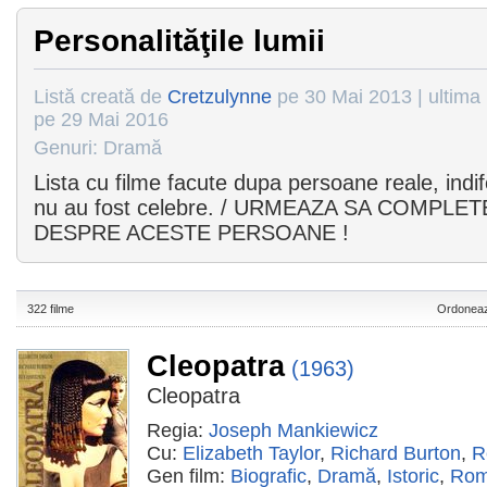
Personalităţile lumii
Listă creată de
Cretzulynne
pe 30 Mai 2013 | ultima 
pe 29 Mai 2016
Genuri: Dramă
Lista cu filme facute dupa persoane reale, indi
nu au fost celebre. / URMEAZA SA COMPLE
DESPRE ACESTE PERSOANE !
322 filme
Ordoneaz
Cleopatra
(1963)
Cleopatra
Regia:
Joseph Mankiewicz
Cu:
Elizabeth Taylor
,
Richard Burton
,
R
Gen film:
Biografic
,
Dramă
,
Istoric
,
Rom