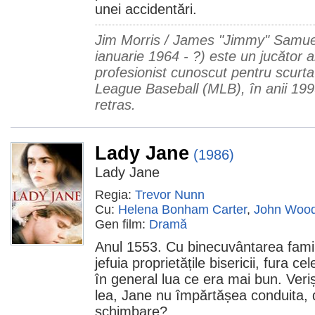
unei accidentări.
Jim Morris / James "Jimmy" Samuel 
ianuarie 1964 - ?) este un jucător 
profesionist cunoscut pentru scurta 
League Baseball (MLB), în anii 199
retras.
Lady Jane
(1986)
Lady Jane
Regia:
Trevor Nunn
Cu:
Helena Bonham Carter
,
John Woo
Gen film:
Dramă
Anul 1553. Cu binecuvântarea famili
jefuia proprietățile bisericii, fura 
în general lua ce era mai bun. Veriș
lea, Jane nu împărtășea conduita,
schimbare?