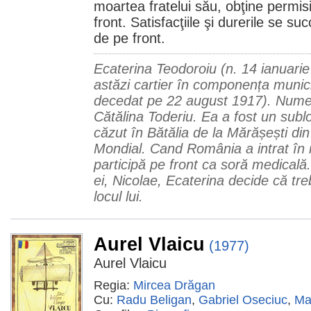
moartea fratelui său, obţine permi
front. Satisfacţiile şi durerile se suc
de pe front.
Ecaterina Teodoroiu (n. 14 ianuarie
astăzi cartier în componența munici
decedat pe 22 august 1917). Numel
Cătălina Toderiu. Ea a fost un sub
căzut în Bătălia de la Mărășești di
Mondial. Cand România a intrat în 
participă pe front ca soră medicală
ei, Nicolae, Ecaterina decide că tre
locul lui.
Aurel Vlaicu
(1977)
Aurel Vlaicu
Regia:
Mircea Drăgan
Cu:
Radu Beligan
,
Gabriel Oseciuc
,
Ma