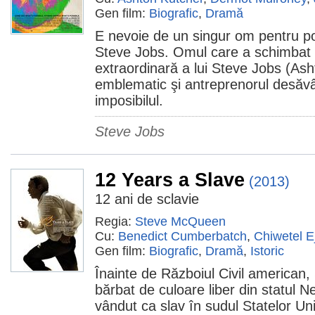
Gen film:
Biografic
,
Dramă
E nevoie de un singur om pentru por
Steve Jobs. Omul care a schimbat
extraordinară a lui Steve Jobs (Ash
emblematic şi antreprenorul desăvâr
imposibilul.
Steve Jobs
12 Years a Slave
(2013)
12 ani de sclavie
Regia:
Steve McQueen
Cu:
Benedict Cumberbatch
,
Chiwetel Ej
Gen film:
Biografic
,
Dramă
,
Istoric
Înainte de Războiul Civil american
bărbat de culoare liber din statul Ne
vândut ca slav în sudul Statelor Uni