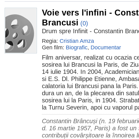
Voie vers l'infini - Cons
Brancusi
(0)
Drum spre Infinit - Constantin Bran
Regia:
Cristian Amza
Gen film:
Biografic
,
Documentar
Film aniversar, realizat cu ocazia c
sosirea lui Brancusi la Paris, de Zi
14 iulie 1904. In 2004, Academici
si E.S. Dl. Philippe Etienne, Ambas
calatoria lui Brancusi pana la Paris.
dura un an, de la plecarea din satul
sosirea lui la Paris, in 1904. Stra
la Turnu Severin, apoi cu vaporul p
Constantin Brâncuși (n. 19 februar
d. 16 martie 1957, Paris) a fost un
contribuții covârșitoare la înnoirea li