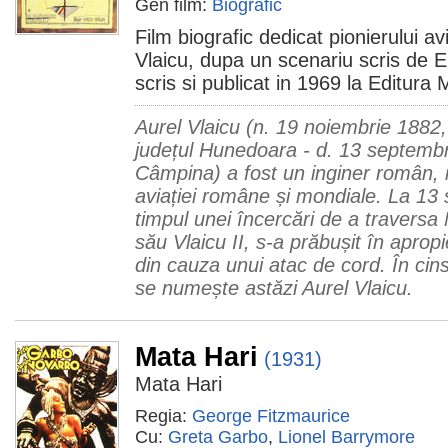
Gen film:
Biografic
Film biografic dedicat pionierului av
Vlaicu, dupa un scenariu scris de 
scris si publicat in 1969 la Editura M
Aurel Vlaicu (n. 19 noiembrie 1882, 
județul Hunedoara - d. 13 septembr
Câmpina) a fost un inginer român, in
aviației române și mondiale. La 13
timpul unei încercări de a traversa 
său Vlaicu II, s-a prăbușit în apro
din cauza unui atac de cord. În cins
se numește astăzi Aurel Vlaicu.
Mata Hari
(1931)
Mata Hari
Regia:
George Fitzmaurice
Cu:
Greta Garbo
,
Lionel Barrymore