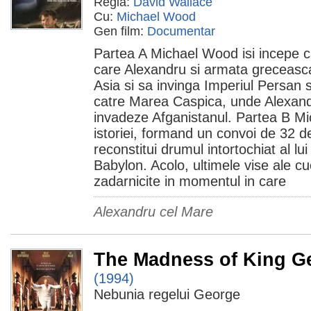
Regia:
David Wallace
Cu:
Michael Wood
Gen film:
Documentar
Partea A Michael Wood isi incepe ca
care Alexandru si armata greceasca
Asia si sa invinga Imperiul Persan si
catre Marea Caspica, unde Alexand
invadeze Afganistanul. Partea B M
istoriei, formand un convoi de 32 d
reconstitui drumul intortochiat al lu
Babylon. Acolo, ultimele vise ale cuc
zadarnicite in momentul in care
Alexandru cel Mare
The Madness of King G
(1994)
Nebunia regelui George