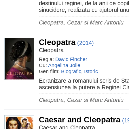
destinului reginei, de la anii de copi
sinucidere, realizata cu ajutorul unu
Cleopatra, Cezar si Marc Antoniu
Cleopatra
(2014)
Cleopatra
Regia:
David Fincher
Cu:
Angelina Jolie
Gen film:
Biografic
,
Istoric
Ecranizare a romanului scris de St
ascensiunea la putere a Reginei Cl
Cleopatra, Cezar si Marc Antoniu
Caesar and Cleopatra
(1
Caesar and Cleopatra