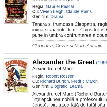
Regia:
Gabriel Pascal
Cu:
Vivien Leigh
,
Claude Rains
Gen film:
Dramă
Tanara si frumoasa Cleopatra, regi
inima stapanului lumii, Caius Iulius
pune in umbra confruntarea a doua cul
Cleopatra, Cezar si Marc Antoniu
Alexander the Great
(195
Alexandru cel Mare
Regia:
Robert Rossen
Cu:
Richard Burton
,
Fredric March
Gen film:
Biografic
,
Dramă
Alexandru cel Mare (Richard Burton)
înţelepciunea nobilă a profesorului 
Jones), loialitatea faţă de tatăl să