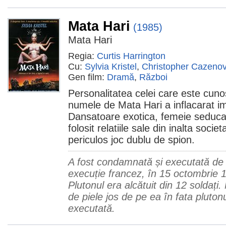
Mata Hari
(1985)
Mata Hari
Regia:
Curtis Harrington
Cu:
Sylvia Kristel
,
Christopher Cazeno
Gen film:
Dramă
,
Război
Personalitatea celei care este cunos
numele de Mata Hari a inflacarat i
Dansatoare exotica, femeie seducat
folosit relatiile sale din inalta soci
periculos joc dublu de spion.
A fost condamnată și executată de 
execuție francez, în 15 octombrie 1
Plutonul era alcătuit din 12 soldați.
de piele jos de pe ea în fata plutonu
executată.