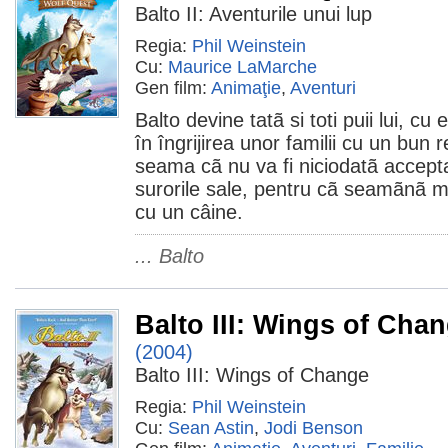
Balto II: Aventurile unui lup
Regia:
Phil Weinstein
Cu:
Maurice LaMarche
Gen film:
Animaţie
,
Aventuri
Balto devine tatã si toti puii lui, cu 
în îngrijirea unor familii cu un bun 
seama cã nu va fi niciodatã accepta
surorile sale, pentru cã seamãnã m
cu un câine.
... Balto
Balto III: Wings of Cha
(2004)
Balto III: Wings of Change
Regia:
Phil Weinstein
Cu:
Sean Astin
,
Jodi Benson