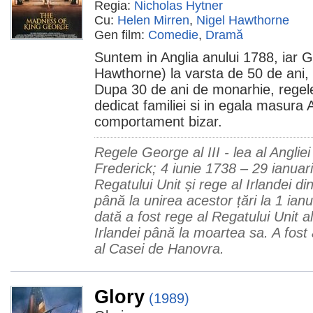
Regia:
Nicholas Hytner
Cu:
Helen Mirren
,
Nigel Hawthorne
Gen film:
Comedie
,
Dramă
Suntem in Anglia anului 1788, iar Ge
Hawthorne) la varsta de 50 de ani, 
Dupa 30 de ani de monarhie, regel
dedicat familiei si in egala masura A
comportament bizar.
Regele George al III - lea al Anglie
Frederick; 4 iunie 1738 – 29 ianuari
Regatului Unit și rege al Irlandei d
până la unirea acestor țări la 1 ia
dată a fost rege al Regatului Unit al 
Irlandei până la moartea sa. A fost 
al Casei de Hanovra.
Glory
(1989)