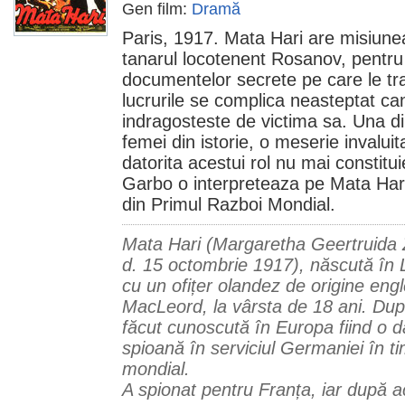
Gen film:
Dramă
Paris, 1917. Mata Hari are misiune
tanarul locotenent Rosanov, pentru 
documentelor secrete pe care le tr
lucrurile se complica neasteptat c
indragosteste de victima sa. Una di
femei din istorie, o meserie invalui
datorita acestui rol nu mai constitui
Garbo o interpreteaza pe Mata Har
din Primul Razboi Mondial.
Mata Hari (Margaretha Geertruida Z
d. 15 octombrie 1917), născută în 
cu un ofițer olandez de origine eng
MacLeord, la vârsta de 18 ani. După
făcut cunoscută în Europa fiind o 
spioană în serviciul Germaniei în ti
mondial.
A spionat pentru Franța, iar după