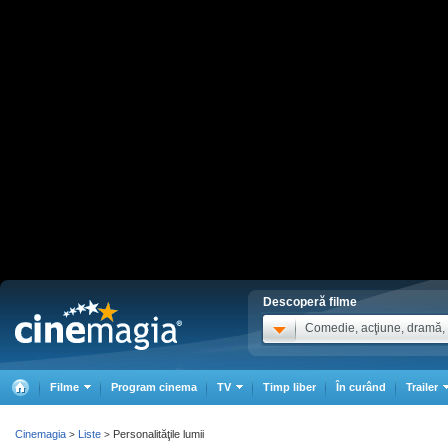
Descoperă filme
Comedie, acţiune, dramă, .
Filme
Program cinema
TV
Timp liber
În curând
Trailer
Cinemagia
Liste
Personalităţile lumii
>
>