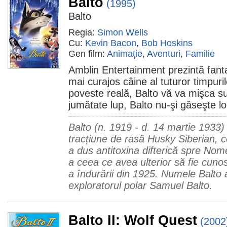
Balto
(1995)
Balto
Regia:
Simon Wells
Cu:
Kevin Bacon
,
Bob Hoskins
Gen film:
Animaţie
,
Aventuri
,
Familie
Amblin Entertainment prezintă fanta
mai curajos câine al tuturor timpuril
poveste reală, Balto vă va mişca su
jumătate lup, Balto nu-şi găseşte l
Balto (n. 1919 - d. 14 martie 1933)
tracțiune de rasă Husky Siberian, c
a dus antitoxina difterică spre Nome
a ceea ce avea ulterior să fie cun
a îndurării din 1925. Numele Balto a
exploratorul polar Samuel Balto.
Balto II: Wolf Quest
(2002