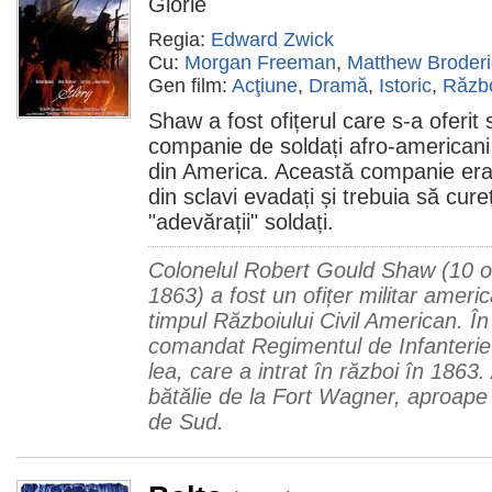
Glorie
Regia:
Edward Zwick
Cu:
Morgan Freeman
,
Matthew Broderi
Gen film:
Acţiune
,
Dramă
,
Istoric
,
Răzb
Shaw a fost ofițerul care s-a oferi
companie de soldați afro-americani 
din America. Această companie era
din sclavi evadați și trebuia să cur
"adevărații" soldați.
Colonelul Robert Gould Shaw (10 o
1863) a fost un ofițer militar ameri
timpul Războiului Civil American. În 
comandat Regimentul de Infanterie
lea, care a intrat în război în 1863.
bătălie de la Fort Wagner, aproape
de Sud.