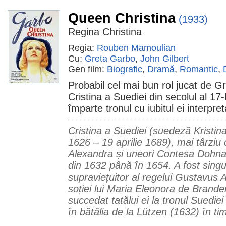
Queen Christina
(1933)
Regina Christina
Regia:
Rouben Mamoulian
Cu:
Greta Garbo
,
John Gilbert
Gen film:
Biografic
,
Dramă
,
Romantic
,
Probabil cel mai bun rol jucat de Gr
Cristina a Suediei din secolul al 17-
împarte tronul cu iubitul ei interpre
Cristina a Suediei (suedeză Kristi
1626 – 19 aprilie 1689), mai târziu
Alexandra și uneori Contesa Dohna,
din 1632 până în 1654. A fost singur
supraviețuitor al regelui Gustavus 
soției lui Maria Eleonora de Brande
succedat tatălui ei la tronul Suedi
în bătălia de la Lützen (1632) în ti