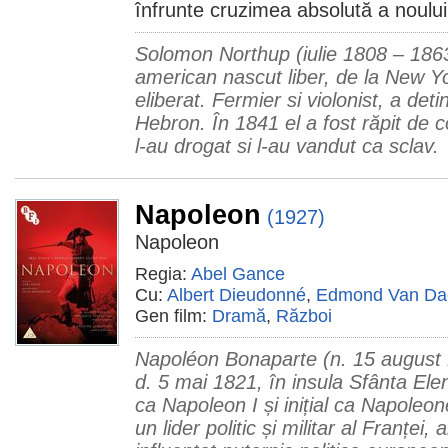
înfrunte cruzimea absolută a noului
Solomon Northup (iulie 1808 – 1863
american nascut liber, de la New Yor
eliberat. Fermier si violonist, a deti
Hebron. În 1841 el a fost răpit de c
l-au drogat si l-au vandut ca sclav.
Napoleon
(1927)
Napoleon
Regia:
Abel Gance
Cu:
Albert Dieudonné
,
Edmond Van Da
Gen film:
Dramă
,
Război
Napoléon Bonaparte (n. 15 august 1
d. 5 mai 1821, în insula Sfânta Ele
ca Napoleon I și inițial ca Napoleo
un lider politic și militar al Franței, 