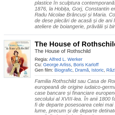
plastice în sculptura contemporană
1876, la Hobița, Gorj, Constantin era
Radu Nicolae Brâncuși și Maria. Co
de dese plecări de acasă și de ani l
ateliere de boiangerie, prăvălii și bir
The House of Rothschil
The House of Rothschild
Regia:
Alfred L. Werker
Cu:
George Arliss
,
Boris Karloff
Gen film:
Biografic
,
Dramă
,
Istoric
,
Răz
Familia Rothschild sau Casa de Rot
europeană de origine iudaico-germ
case bancare și financiare europen
secolului al XVIII-lea. În anii 1800 
fi de departe posesoarea celei mai 
lume, precum și de departe detinat