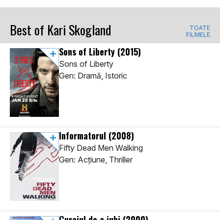
Best of Kari Skogland
TOATE
FILMELE
Sons of Liberty
(2015)
Sons of Liberty
Gen: Dramă, Istoric
Informatorul
(2008)
Fifty Dead Men Walking
Gen: Acţiune, Thriller
Curajul de a iubi
(2000)