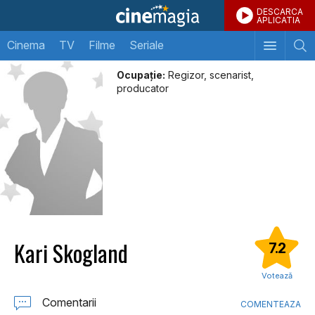
DESCARCA
APLICATIA
Cinema
TV
Filme
Seriale
Ocupație:
Regizor, scenarist,
producator
Kari Skogland
7.2
Votează
Comentarii
COMENTEAZA