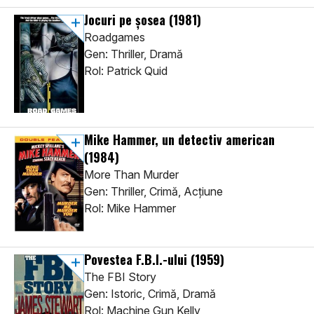
Jocuri pe șosea
(1981)
Roadgames
Gen: Thriller, Dramă
Rol: Patrick Quid
Mike Hammer, un detectiv american
(1984)
More Than Murder
Gen: Thriller, Crimă, Acţiune
Rol: Mike Hammer
Povestea F.B.I.-ului
(1959)
The FBI Story
Gen: Istoric, Crimă, Dramă
Rol: Machine Gun Kelly