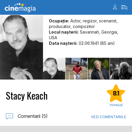
Ocupație:
Actor, regizor, scenarist,
producator, compozitor
Locul naşterii:
Savannah, Georgia,
USA
Data naşterii:
02.06.1941 (85 ani)
Stacy Keach
8.1
Votează
Comentarii (5)
VEZI COMENTARIILE