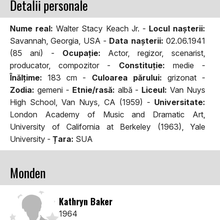
Detalii personale
Nume real:
Walter Stacy Keach Jr. -
Locul naşterii:
Savannah, Georgia, USA -
Data naşterii:
02.06.1941
(85 ani) -
Ocupaţie:
Actor, regizor, scenarist,
producator, compozitor -
Constituţie:
medie -
Înălţime:
183 cm -
Culoarea părului:
grizonat -
Zodia:
gemeni -
Etnie/rasă:
albă -
Liceul:
Van Nuys
High School, Van Nuys, CA (1959) -
Universitate:
London Academy of Music and Dramatic Art,
University of California at Berkeley (1963), Yale
University -
Țara:
SUA
Monden
Kathryn Baker
1964