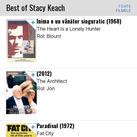
Best of Stacy Keach
TOATE
FILMELE
Inima e un vânător singuratic
(1968)
The Heart Is a Lonely Hunter
Rol: Blount
(2012)
The Architect
Rol: Jon
Paradisul
(1972)
Fat City