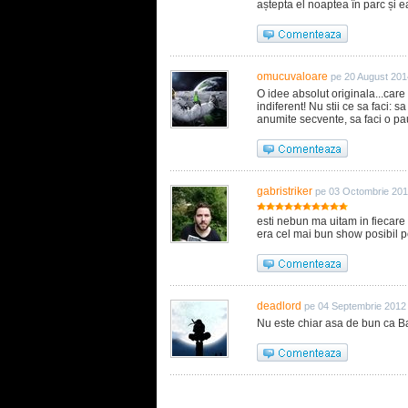
aștepta el noaptea în parc și ea
omucuvaloare
pe 20 August 201
O idee absolut originala...care 
indiferent! Nu stii ce sa faci: s
anumite secvente, sa faci o pauz
gabristriker
pe 03 Octombrie 201
esti nebun ma uitam in fiecare
era cel mai bun show posibil 
deadlord
pe 04 Septembrie 2012
Nu este chiar asa de bun ca 