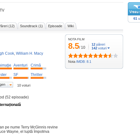
 TV
61
u
ăreri (12)
Soundtrack (1)
Episoade
Wiki
NOTA FILM
8.5
12
păreri
/
10
142
voturi
igh Cook
,
William H. Macy
Nota
IMDB: 8.1
imaţie
Aventuri
Crimă
ster
SF
Thriller
 gen
10 voturi
sod (52 episoade)
ternațională
cean pe nume Terry McGinnis revine
uce Wayne, el luptă împotriva