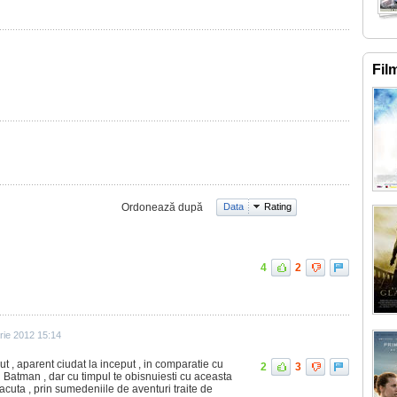
Fil
Ordonează după
Data
Rating
4
2
rie 2012 15:14
ut , aparent ciudat la inceput , in comparatie cu
2
3
u Batman , dar cu timpul te obisnuiesti cu aceasta
lacuta , prin sumedeniile de aventuri traite de