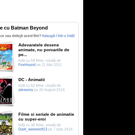
te cu Batman Beyond
lace sau deteşti acest film?
Adaugă-l într-o listă!
Adevaratele desene
animate, nu porcariile de
pe...
listă cu 59 filme, creată de
FoxHound
pe 21 Mai 2011
DC - Animatii
listă cu 62 filme, creată de
alexsony
pe 26 August 2016
Filme si seriale de animatie
cu super-eroi
listă cu 38 filme, creată de
Dark_werewolf13
pe 7 Iulie 2014