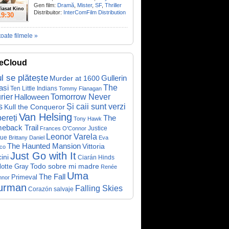
Gen film:
Dramă
,
Mister
,
SF
,
Thriller
iasat Kino
Distribuitor:
InterComFilm Distribution
19:30
toate filmele »
eCloud
ul se plătește
Gullerin
Murder at 1600
asi
The
Ten Little Indians
Tommy Flanagan
rier
Halloween
Tomorrow Never
Și caii sunt verzi
s
Kull the Conqueror
Van Helsing
ereți
The
Tony Hawk
eback Trail
Justice
Frances O'Connor
Leonor Varela
ue
Brittany Daniel
Eva
The Haunted Mansion
Vittoria
co
Just Go with It
ini
Ciarán Hinds
Todo sobre mi madre
lotte Gray
Renée
Uma
The Fall
Primeval
nnor
urman
Falling Skies
Corazón salvaje