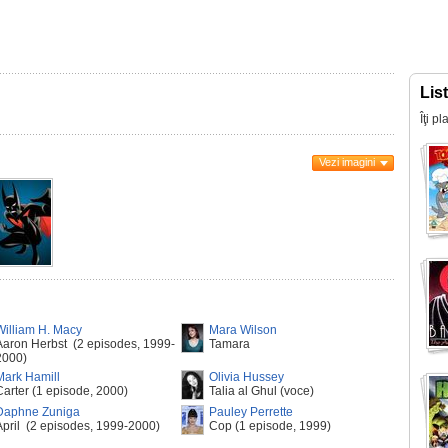
Lis
Îţi p
Vezi imagini
William H. Macy
Mara Wilson
Aaron Herbst (2 episodes, 1999-
Tamara
2000)
Mark Hamill
Olivia Hussey
Carter (1 episode, 2000)
Talia al Ghul (voce)
Daphne Zuniga
Pauley Perrette
April (2 episodes, 1999-2000)
Cop (1 episode, 1999)