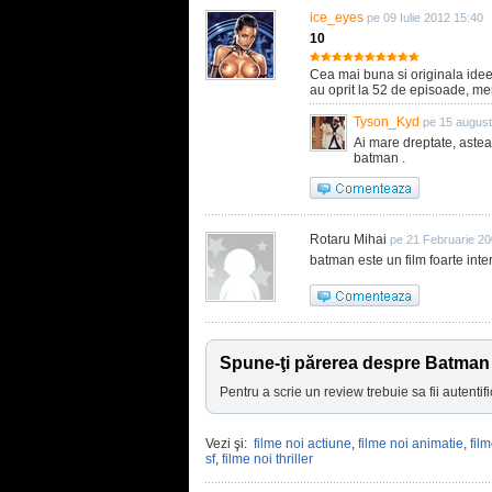
ice_eyes
pe 09 Iulie 2012 15:40
10
Cea mai buna si originala ide
au oprit la 52 de episoade, mer
Tyson_Kyd
pe 15 august
Ai mare dreptate, astea
batman .
Rotaru Mihai
pe 21 Februarie 20
batman este un film foarte inte
Spune-ţi părerea despre Batma
Pentru a scrie un review trebuie sa fii autentifi
Vezi şi:
filme noi actiune
,
filme noi animatie
,
fil
sf
,
filme noi thriller