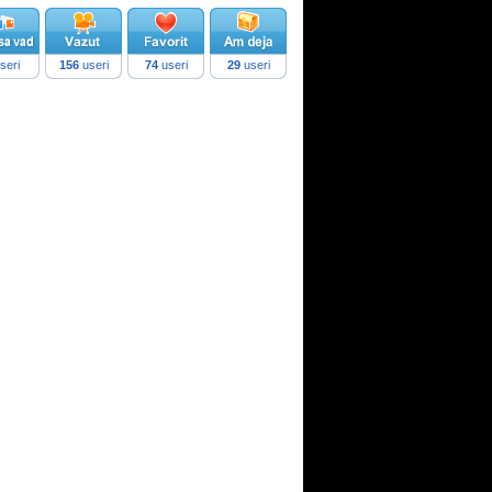
seri
156
useri
74
useri
29
useri