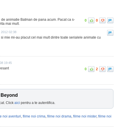
e de animatie Batman de pana acum. Pacat ca s-
0
0
ita mai mult.
 2012 02:38
 si mie mi-au placut cel mai mult dintre toate serialele animate cu
08 19:45
resant
0
2
n Beyond
cat. Click
aici
pentru a te autentifica.
me noi aventuri
,
filme noi crima
,
filme noi drama
,
filme noi mister
,
filme noi