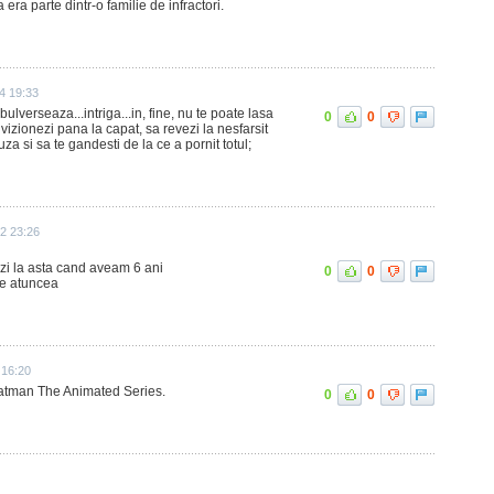
 era parte dintr-o familie de infractori.
4 19:33
bulverseaza...intriga...in, fine, nu te poate lasa
0
0
a vizionezi pana la capat, sa revezi la nesfarsit
a si sa te gandesti de la ce a pornit totul;
2 23:26
 zi la asta cand aveam 6 ani
0
0
pe atuncea
 16:20
Batman The Animated Series.
0
0