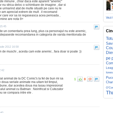
 de minune , chiar daca este aparent "anemic"
dar nu strica deloc o schimbare de imagine , dar si
V
e urmarind atat de multe situatii pe care nu le
le-am apreciat extrem de mult . il recomand
elor care vor sa isi regaseasca acea perioada ,
Vezi 
la mine are nota 9+
 15:45
Cin
de un comentariu prea lung, plus ca personajul nu este anemic,
m depaseste recomandarea in categoria de varsta mentionata de
Tot
Sav
iulie 2012 16:58
Cou
in de muschi , acesta cam este anemic , fara doar si poate :))
Die
pe p
Com
Leag
2:42
Iones
Pucc
ial animat de la DC Comic's la fel de bun mi sa
1
0
e doua seriale animate ma uitam tot timpul,
Char
te bune, dar acestea doua ma lasau impresionat
O'Co
alul animat cu Batman : Neinfricat si Cutezator
Th
 nu se compara intre ele .
:40