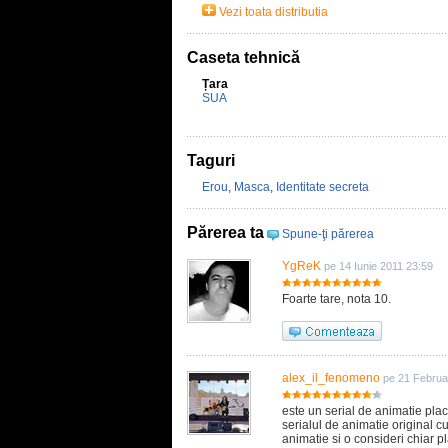
Vezi toata distributia
Caseta tehnică
Țara
SUA
Taguri
Erou
,
Masca
,
Identitate secreta
Părerea ta
Spune-ţi părerea
YgReK
pe 14 Iunie 2011 23:59
Foarte tare, nota 10.
alex_il_fenomeno
pe 21 Februa
este un serial de animatie plac
serialul de animatie original c
animatie si o consideri chiar p