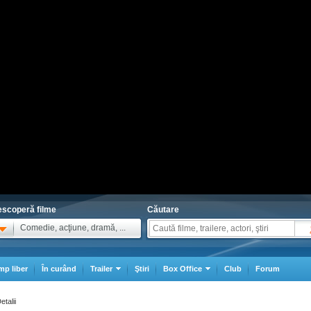
scoperă filme
Căutare
Comedie, acţiune, dramă, ...
mp liber
În curând
Trailer
Ştiri
Box Office
Club
Forum
etalii