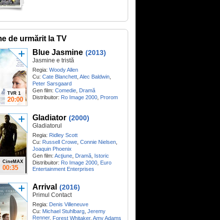
me de urmărit la TV
Blue Jasmine
(2013)
Jasmine e tristă
Regia:
Woody Allen
Cu:
Cate Blanchett
,
Alec Baldwin
,
Peter Sarsgaard
Gen film:
Comedie
,
Dramă
TVR 1
Distribuitor:
Ro Image 2000
,
Prorom
20:00
Gladiator
(2000)
Gladiatorul
Regia:
Ridley Scott
Cu:
Russell Crowe
,
Connie Nielsen
,
Joaquin Phoenix
Gen film:
Acţiune
,
Dramă
,
Istoric
CineMAX
Distribuitor:
Ro Image 2000
,
Euro
00:35
Entertainment Enterprises
Arrival
(2016)
Primul Contact
Regia:
Denis Villeneuve
Cu:
Michael Stuhlbarg
,
Jeremy
Renner
,
Forest Whitaker
,
Amy Adams