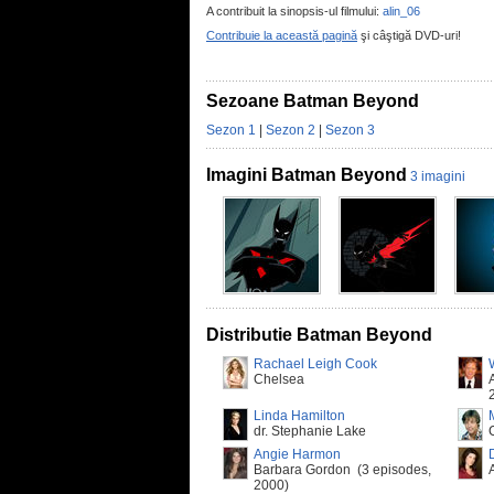
A contribuit la sinopsis-ul filmului:
alin_06
Contribuie la această pagină
şi câştigă DVD-uri!
Sezoane Batman Beyond
Sezon 1
|
Sezon 2
|
Sezon 3
Imagini Batman Beyond
3 imagini
Distributie Batman Beyond
Rachael Leigh Cook
Chelsea
Linda Hamilton
dr. Stephanie Lake
Angie Harmon
Barbara Gordon (3 episodes,
2000)