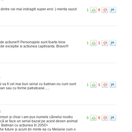
dintre cei mai indragiti super-eroi :) merita vazut
1
0
de actiune!!! Personajele sunt foarte bine
1
1
de exceptie si actiunea captivanta. Bravo!!!
7
i va fi cel mai bun serial cu batman.nu cum sunt
1
1
an sau cu forme patratoase......
1
muri și chiar i-am pus numele câinelui nostru
0
0
dacă ar face un serial bazat pe acest desen animat
ul Batman cu acțiunea în 2050+
f the future și acum țin minte ep cu Melanie cum o