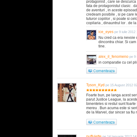
protagonist , care se descurca
fata de protagonistul clasic . 
de aventuri , in aceste episoad
credeam posibile , si pe care 
tuturor copiilor , si poate si c
copilaria , dinauntrul lor . de 
ice_eyes
pe 9 iulie 2012
Nu cred ca era nevoie 
dincontra chiar. Si ca
tine.
alex_il_fenomeno
pe 9 
in comparatie cu cel pl
Tyson_Kyd
pe 15 August 2012 0
Foarte bun, pe langa acest ser
parut Justice League, la acest
binenteles si restul sunt foar
mereu . Bun acuma este si seri
de la Marvel, dar sincer sa fiu
puffulette
pe 14 Ianuarie 2012 14