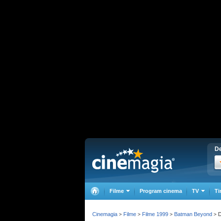
De
Filme
Program cinema
TV
Ti
Cinemagia
Filme
Filme 1999
Batman Beyond
D
>
>
>
>