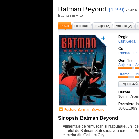
Batman Beyond
(1999)
- Serial
Batman in viitor
Detalii
Distribuţie
Imagini (3)
Articole (2)
P
Regia
Curt Geda
Cu
Rachael Le
Gen film
Acţiune
An
Dramă
Mi
Ajustează
Durata
30 min./epi
Premiera in
10.01.1999
Postere Batman Beyond
Sinopsis Batman Beyond
Alimentate de remușcări și răzbunare, un li
in rolul de Batman. Sub supravegherea lui Br
crimelor din Gotham City.