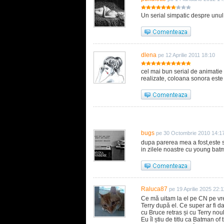
Un serial simpatic despre unul 
dlena
pe 12 Aprilie 2011 18:10
cel mai bun serial de animatie 
realizate, coloana sonora este 
bugs
pe 30 Octombrie 2010 14:1
dupa parerea mea a fost,este s
in zilele noastre cu young batm
Raluca87
pe 19 Aprilie 2025 22:1
Ce mă uitam la el pe CN pe vre
Terry după el. Ce super ar fi 
cu Bruce retras și cu Terry no
Eu îl știu de titlu ca Batman o