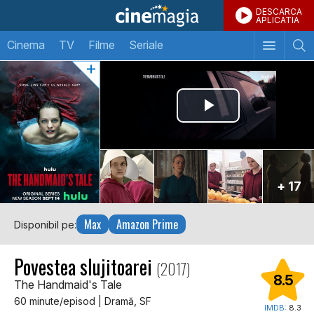
DESCARCA
APLICATIA
Cinema
TV
Filme
Seriale
+ 17
Max
Amazon Prime
Disponibil pe:
Povestea slujitoarei
(2017)
8.5
The Handmaid's Tale
60 minute/episod | Dramă, SF
IMDB:
8.3