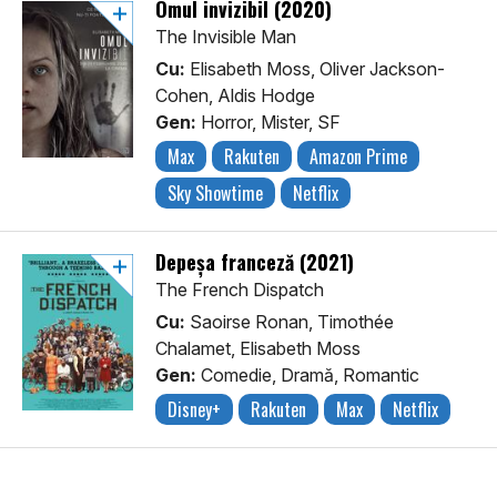
Omul invizibil (2020)
The Invisible Man
Cu:
Elisabeth Moss, Oliver Jackson-
Cohen, Aldis Hodge
Gen:
Horror, Mister, SF
Max
Rakuten
Amazon Prime
Sky Showtime
Netflix
Depeşa franceză (2021)
The French Dispatch
Cu:
Saoirse Ronan, Timothée
Chalamet, Elisabeth Moss
Gen:
Comedie, Dramă, Romantic
Disney+
Rakuten
Max
Netflix