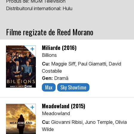
Produs de:
MGM Television
Distribuitorul international:
Hulu
Filme regizate de Reed Morano
Miliarde (2016)
Billions
Cu:
Maggie Siff, Paul Giamatti, David
Costabile
Gen:
Dramă
Max
Sky Showtime
Meadowland (2015)
Meadowland
Cu:
Giovanni Ribisi, Juno Temple, Olivia
Wilde