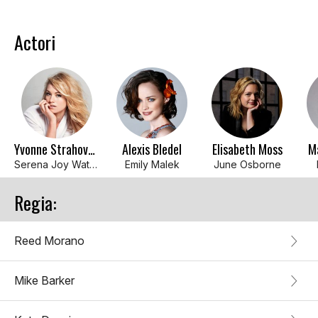
Actori
Yvonne Strahovski
Alexis Bledel
Elisabeth Moss
M
Serena Joy Waterford
Emily Malek
June Osborne
Regia:
Reed Morano
Mike Barker