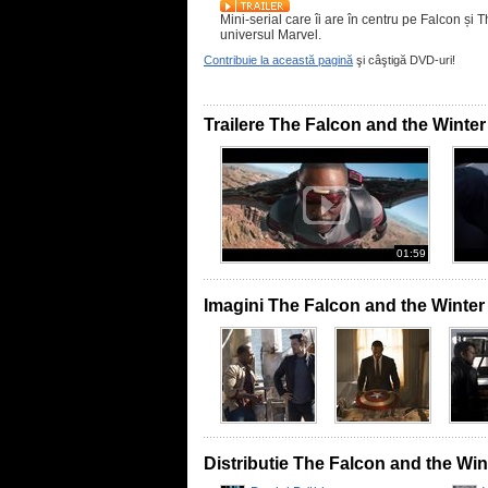
Mini-serial care îi are în centru pe Falcon și 
universul Marvel.
Contribuie la această pagină
şi câştigă DVD-uri!
Trailere The Falcon and the Winter
01:59
Imagini The Falcon and the Winter
Distributie The Falcon and the Win