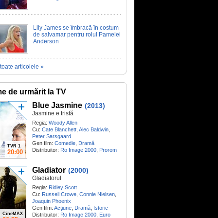
Lily James se îmbracă în costum
de salvamar pentru rolul Pamelei
Anderson
toate articolele »
me de urmărit la TV
Blue Jasmine
(2013)
Jasmine e tristă
Regia:
Woody Allen
Cu:
Cate Blanchett
,
Alec Baldwin
,
Peter Sarsgaard
Gen film:
Comedie
,
Dramă
TVR 1
Distribuitor:
Ro Image 2000
,
Prorom
20:00
Gladiator
(2000)
Gladiatorul
Regia:
Ridley Scott
Cu:
Russell Crowe
,
Connie Nielsen
,
Joaquin Phoenix
Gen film:
Acţiune
,
Dramă
,
Istoric
CineMAX
Distribuitor:
Ro Image 2000
,
Euro