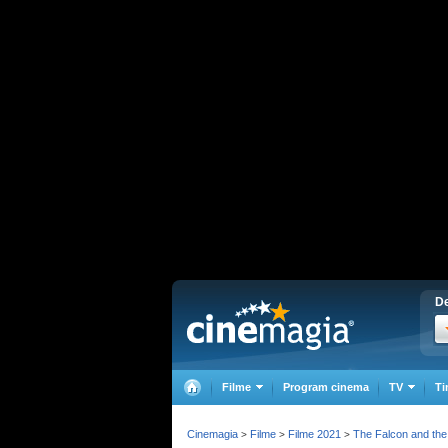
De
Filme
Program cinema
TV
Ti
Cinemagia
Filme
Filme 2021
The Falcon and the 
>
>
>