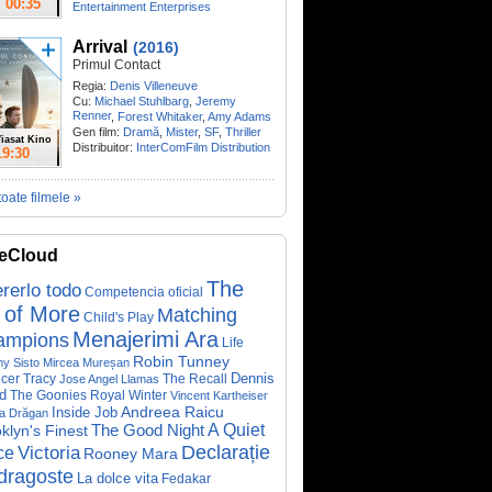
00:35
Entertainment Enterprises
Arrival
(2016)
Primul Contact
Regia:
Denis Villeneuve
Cu:
Michael Stuhlbarg
,
Jeremy
Renner
,
Forest Whitaker
,
Amy Adams
Gen film:
Dramă
,
Mister
,
SF
,
Thriller
iasat Kino
Distribuitor:
InterComFilm Distribution
19:30
toate filmele »
eCloud
The
rerlo todo
Competencia oficial
 of More
Matching
Child's Play
Menajerimi Ara
ampions
Life
Robin Tunney
y Sisto
Mircea Mureșan
Dennis
cer Tracy
The Recall
Jose Angel Llamas
d
The Goonies
Royal Winter
Vincent Kartheiser
Andreea Raicu
Inside Job
a Drăgan
A Quiet
klyn's Finest
The Good Night
Declarație
Victoria
ce
Rooney Mara
dragoste
La dolce vita
Fedakar