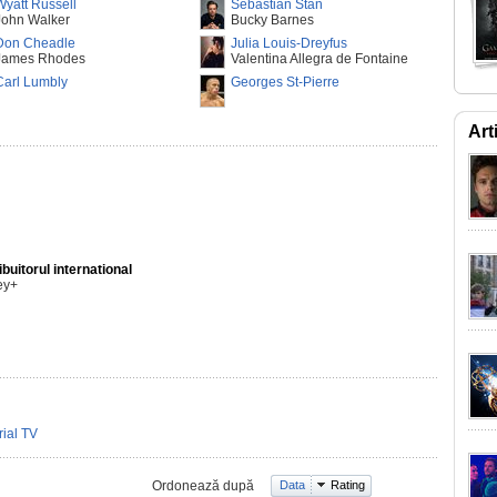
Wyatt Russell
Sebastian Stan
John Walker
Bucky Barnes
Don Cheadle
Julia Louis-Dreyfus
James Rhodes
Valentina Allegra de Fontaine
Carl Lumbly
Georges St-Pierre
Art
ibuitorul international
ey+
rial TV
Ordonează după
Data
Rating