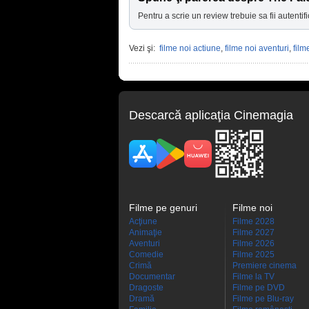
Pentru a scrie un review trebuie sa fii autentifi
Vezi şi:
filme noi actiune
,
filme noi aventuri
,
film
Descarcă aplicaţia Cinemagia
Filme pe genuri
Filme noi
Acţiune
Filme 2028
Animaţie
Filme 2027
Aventuri
Filme 2026
Comedie
Filme 2025
Crimă
Premiere cinema
Documentar
Filme la TV
Dragoste
Filme pe DVD
Dramă
Filme pe Blu-ray