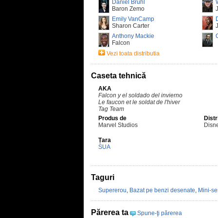
Daniel Brühl
Baron Zemo
Emily VanCamp
Sharon Carter
Anthony Mackie
Falcon
Vezi toata distributia
Caseta tehnică
AKA
Falcon y el soldado del invierno
Le faucon et le soldat de l'hiver
Tag Team
Produs de
Distr
Marvel Studios
Disn
Țara
SUA
Taguri
Supererou
,
Bazat pe benzi desenate
,
Mini-se
Părerea ta
Spune-ţi părerea