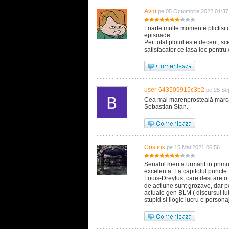
Avm
pe 05 Octombrie 2022 01:37
Foarte multe momente plictisit
episoade.
Per total plotul este decent, 
satisfacator ce lasa loc pentr
user-643509915c3b2
pe 25 Se
Cea mai marenprosteală marca 
Sebastian Stan.
Costirik
pe 15 Mai 2021 06:56
Serialul merita urmarit in primu
excelenta. La capitolul puncte f
Louis-Dreyfus, care desi are o 
de actiune sunt grozave, dar p
actuale gen BLM ( discursul lui 
stupid si ilogic lucru e person