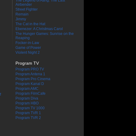
The Legend of Aang: The Last
Airbender
Street Fighter
Remain
Jimmy
The Cat in the Hat
Ebenezer: A Christmas Carol
The Hunger Games: Sunrise on the
Reaping
Focker-in-Law
Game of Power
Violent Night 2
Program TV
Program PRO TV
Program Antena 1
Program Pro Cinema
Program Kanal D
Program AMC
Program FilmCafe
f
Program Diva
Program HBO
Program TV 1000
Program TVR 1
Program TVR 2