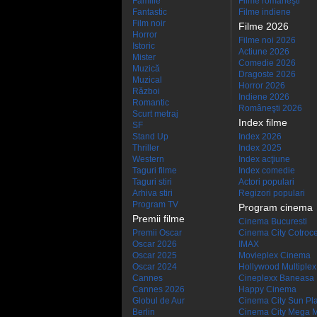
Familie
Filme româneşti
Fantastic
Filme indiene
Film noir
Filme 2026
Horror
Filme noi 2026
Istoric
Actiune 2026
Mister
Comedie 2026
Muzică
Dragoste 2026
Muzical
Horror 2026
Război
Indiene 2026
Romantic
Româneşti 2026
Scurt metraj
Index filme
SF
Stand Up
Index 2026
Thriller
Index 2025
Western
Index acţiune
Taguri filme
Index comedie
Taguri stiri
Actori populari
Arhiva stiri
Regizori populari
Program TV
Program cinema
Premii filme
Cinema Bucuresti
Premii Oscar
Cinema City Cotroc
Oscar 2026
IMAX
Oscar 2025
Movieplex Cinema
Oscar 2024
Hollywood Multiplex
Cannes
Cineplexx Baneasa
Cannes 2026
Happy Cinema
Globul de Aur
Cinema City Sun Pl
Berlin
Cinema City Mega M