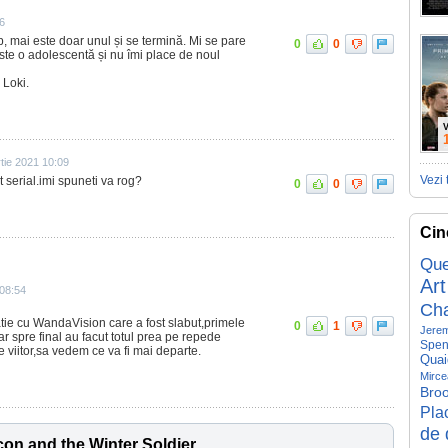
26
 mai este doar unul și se termină. Mi se pare
0
0
ste o adolescentă și nu îmi place de noul
 Loki.
V
tie 2021 10:09
Vezi 
t serial.imi spuneti va rog?
0
0
Cin
Que
Art
 08:54
Ch
tie cu WandaVision care a fost slabut,primele
0
1
Jerem
r spre final au facut totul prea pe repede
Spen
pe viitor,sa vedem ce va fi mai departe.
Quai
Mirce
Broo
Pla
de 
con and the Winter Soldier