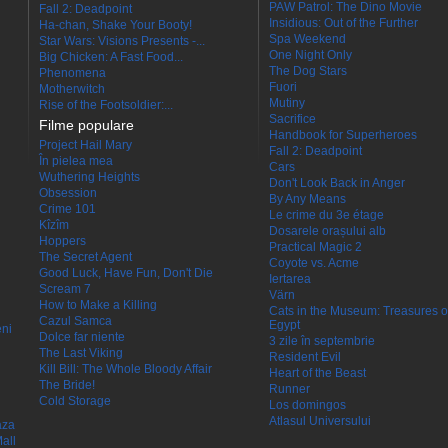
PAW Patrol: The Dino Movie
Fall 2: Deadpoint
Insidious: Out of the Further
Ha-chan, Shake Your Booty!
Spa Weekend
Star Wars: Visions Presents -...
One Night Only
Big Chicken: A Fast Food...
The Dog Stars
Phenomena
Fuori
Motherwitch
Mutiny
Rise of the Footsoldier:...
Sacrifice
Filme populare
Handbook for Superheroes
Project Hail Mary
Fall 2: Deadpoint
În pielea mea
Cars
Wuthering Heights
Don't Look Back in Anger
Obsession
By Any Means
Crime 101
Le crime du 3e étage
Kîzîm
Dosarele orașului alb
Hoppers
Practical Magic 2
The Secret Agent
Coyote vs. Acme
Good Luck, Have Fun, Don't Die
Iertarea
Scream 7
Värn
How to Make a Killing
Cats in the Museum: Treasures o
Cazul Samca
Egypt
eni
Dolce far niente
3 zile în septembrie
The Last Viking
Resident Evil
Kill Bill: The Whole Bloody Affair
Heart of the Beast
The Bride!
Runner
Cold Storage
Los domingos
Atlasul Universului
aza
all