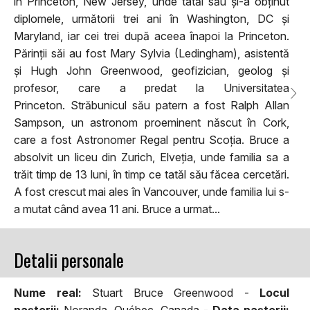
în Princeton, New Jersey, unde tatăl său și-a obținut
diplomele, următorii trei ani în Washington, DC și
Maryland, iar cei trei după aceea înapoi la Princeton.
Părinții săi au fost Mary Sylvia (Ledingham), asistentă
și Hugh John Greenwood, geofizician, geolog și
profesor, care a predat la Universitatea
Princeton. Străbunicul său patern a fost Ralph Allan
Sampson, un astronom proeminent născut în Cork,
care a fost Astronomer Regal pentru Scoția. Bruce a
absolvit un liceu din Zurich, Elveția, unde familia sa a
trăit timp de 13 luni, în timp ce tatăl său făcea cercetări.
A fost crescut mai ales în Vancouver, unde familia lui s-
a mutat când avea 11 ani. Bruce a urmat...
Detalii personale
Nume real:
Stuart Bruce Greenwood -
Locul
naşterii:
Noranda, Québec, Canada -
Data naşterii: