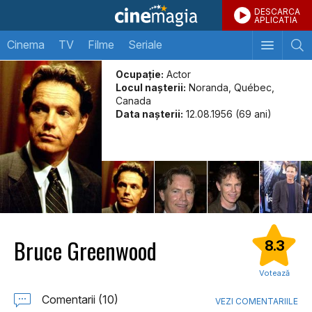
DESCARCA
APLICATIA
Cinema
TV
Filme
Seriale
Ocupație:
Actor
Locul naşterii:
Noranda, Québec,
Canada
Data naşterii:
12.08.1956 (69 ani)
Bruce Greenwood
8.3
Votează
Comentarii (10)
VEZI COMENTARIILE