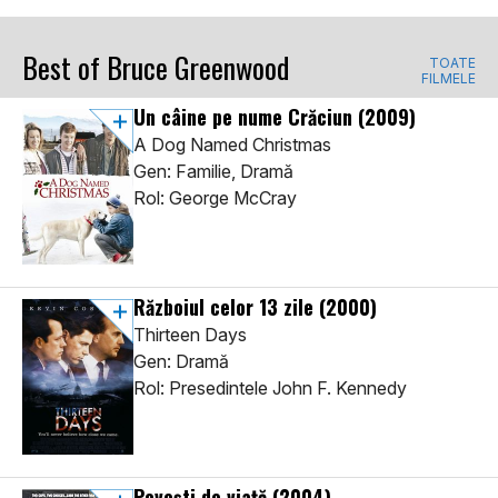
Best of Bruce Greenwood
TOATE
FILMELE
Un câine pe nume Crăciun
(2009)
A Dog Named Christmas
Gen: Familie, Dramă
Rol: George McCray
Războiul celor 13 zile
(2000)
Thirteen Days
Gen: Dramă
Rol: Presedintele John F. Kennedy
Poveşti de viaţă
(2004)