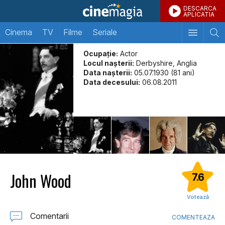
DESCARCA
APLICATIA
Cinema
TV
Filme
Seriale
Ocupație:
Actor
Locul naşterii:
Derbyshire, Anglia
Data naşterii:
05.07.1930 (81 ani)
Data decesului:
06.08.2011
John Wood
7.6
Votează
Comentarii
COMENTEAZA