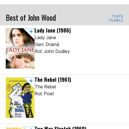
Best of John Wood
TOATE
FILMELE
Lady Jane
(1986)
Lady Jane
Gen: Dramă
Rol: John Dudley
The Rebel
(1961)
The Rebel
Rol: Poet
Two Way Stretch
(1960)