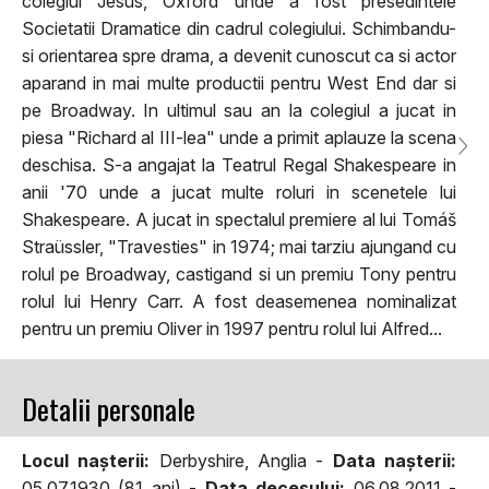
colegiul Jesus, Oxford unde a fost presedintele
Societatii Dramatice din cadrul colegiului. Schimbandu-
si orientarea spre drama, a devenit cunoscut ca si actor
aparand in mai multe productii pentru West End dar si
pe Broadway. In ultimul sau an la colegiul a jucat in
piesa "Richard al III-lea" unde a primit aplauze la scena
deschisa. S-a angajat la Teatrul Regal Shakespeare in
anii '70 unde a jucat multe roluri in scenetele lui
Shakespeare. A jucat in spectalul premiere al lui Tomáš
Straüssler, "Travesties" in 1974; mai tarziu ajungand cu
rolul pe Broadway, castigand si un premiu Tony pentru
rolul lui Henry Carr. A fost deasemenea nominalizat
pentru un premiu Oliver in 1997 pentru rolul lui Alfred...
Detalii personale
Locul naşterii:
Derbyshire, Anglia -
Data naşterii:
05.07.1930 (81 ani) -
Data decesului:
06.08.2011 -