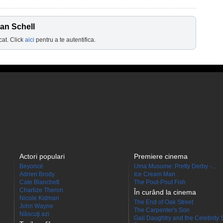
ian Schell
cat. Click
aici
pentru a te autentifica.
Actori populari
Premiere cinema
Beyoncé
Uma Musume: Pretty Derby -...
Adrien Brody
Ice Cream Man
Cate Blanchett
The Pout-Pout Fish
Charlize Theron
În curând la cinema
Nicole Kidman
The End of Oak Street
John Wayne
The Carpenter's Son
Născuţi azi
Gail Daughtry and the Celebrity 