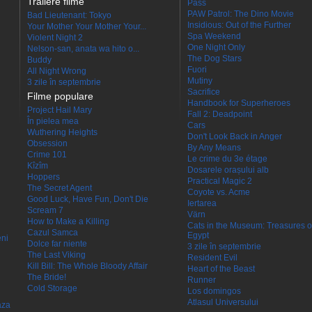
Trailere filme
Pass
PAW Patrol: The Dino Movie
Bad Lieutenant: Tokyo
Insidious: Out of the Further
Your Mother Your Mother Your...
Spa Weekend
Violent Night 2
One Night Only
Nelson-san, anata wa hito o...
The Dog Stars
Buddy
Fuori
All Night Wrong
Mutiny
3 zile în septembrie
Sacrifice
Filme populare
Handbook for Superheroes
Project Hail Mary
Fall 2: Deadpoint
În pielea mea
Cars
Wuthering Heights
Don't Look Back in Anger
Obsession
By Any Means
Crime 101
Le crime du 3e étage
Kîzîm
Dosarele orașului alb
Hoppers
Practical Magic 2
The Secret Agent
Coyote vs. Acme
Good Luck, Have Fun, Don't Die
Iertarea
Scream 7
Värn
How to Make a Killing
Cats in the Museum: Treasures o
Cazul Samca
Egypt
eni
Dolce far niente
3 zile în septembrie
The Last Viking
Resident Evil
Kill Bill: The Whole Bloody Affair
Heart of the Beast
The Bride!
Runner
Cold Storage
Los domingos
Atlasul Universului
aza