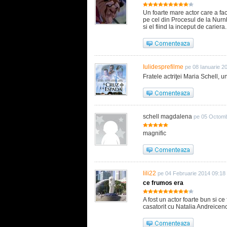
Un foarte mare actor care a fa
pe cel din Procesul de la Nurn
si el fiind la inceput de cariera.
Iulidesprefilme
pe 08 Ianuarie 2
Fratele actriţei Maria Schell, 
schell magdalena
pe 05 Octomb
magnific
lili22
pe 04 Februarie 2014 09:18
ce frumos era
A fost un actor foarte bun si c
casatorit cu Natalia Andreicenco