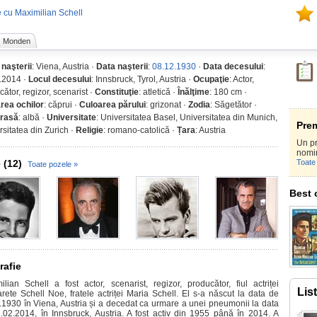
 cu Maximilian Schell
Monden
 naşterii
: Viena, Austria ·
Data naşterii
:
08.12.1930
·
Data decesului
:
.2014 ·
Locul decesului
: Innsbruck, Tyrol, Austria ·
Ocupaţie
: Actor,
ător, regizor, scenarist ·
Constituţie
: atletică ·
Înălţime
: 180 cm ·
rea ochilor
: căprui ·
Culoarea părului
: grizonat ·
Zodia
: Săgetător ·
/rasă
: albă ·
Universitate
: Universitatea Basel, Universitatea din Munich,
Prem
rsitatea din Zurich ·
Religie
: romano-catolică ·
Țara
: Austria
Un pr
nomi
 (12)
Toate 
Toate pozele »
Best 
rafie
ilian Schell a fost actor, scenarist, regizor, producător, fiul actriței
Lis
rete Schell Noe, fratele actriței Maria Schell. El s-a născut la data de
.1930 în Viena, Austria și a decedat ca urmare a unei pneumonii la data
.02.2014, în Innsbruck, Austria. A fost activ din 1955 până în 2014. A