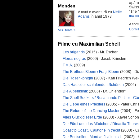
apăru
Monden
Swiss
"The Y
A avut o aventură cu
Neile
mai mu
Adams
în anul 1973
A cont
Contri
Vezi toate »
Filme cu Maximilian Schell
Les brigands
(2015) - Mr. Escher
Flores negras
(2009) - Jacob Krinsten
T.M.A.
(2009)
The Brothers Bloom / Frații Bloom
(2008) - D
Die Rosenkönigin
(2007) - Karl Friedrich W
Das Haus der schlafenden Schönen
(2006) -
Die Alpenklinik
(2006) - Dr. Ohlendorf
The Shell Seekers / Rosamunde Pilcher - Căut
Die Liebe eines Priesters
(2005) - Pater Chri
The Return of the Dancing Master
(2004) - F
Alles Glück dieser Erde
(2003) - Xaver Schö
Der Fürst und das Mädchen / Dinastia Thorw
Coast to Coast / Calatorie in trecut
(2003) - C
Der Bestseller - Mord auf italienisch
(2002) - 