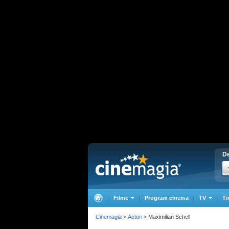
De
Filme
Program cinema
TV
Ti
Cinemagia
Actori
Maximilian Schell
>
>