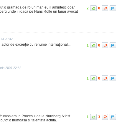
cut o gramada de roluri mari eu il amintesc doar
2
0
berg unde il joaca pe Hans Rolfe un tanar avocat
013 20:42
un actor de excepţie cu renume internaţional...
1
0
rie 2007 22:32
1
0
e frumos era in Procesul de la Nurnberg.A fost
1
3
, tot o frumoasa si talentata actrita.