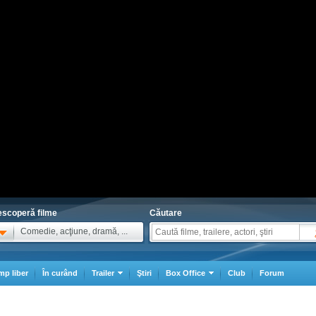
scoperă filme
Căutare
Comedie, acţiune, dramă, ...
mp liber
În curând
Trailer
Ştiri
Box Office
Club
Forum