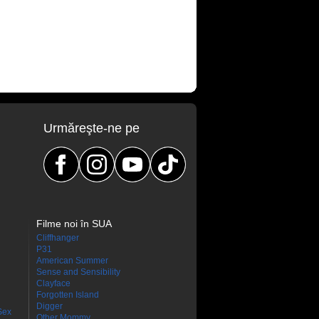
Urmăreşte-ne pe
Filme noi în SUA
Cliffhanger
P31
American Summer
Sense and Sensibility
Clayface
Forgotten Island
Digger
Sex
Other Mommy