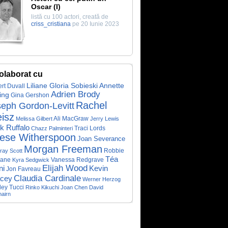
Oscar (I)
listă cu 100 actori, creată de
criss_cristiana
pe 20 Iunie 2023
olaborat cu
Liliane Gloria Sobieski
Annette
rt Duvall
Adrien Brody
ing
Gina Gershon
Rachel
eph Gordon-Levitt
isz
Ali MacGraw
Melissa Gilbert
Jerry Lewis
k Ruffalo
Traci Lords
Chazz Palminteri
ese Witherspoon
Joan Severance
Morgan Freeman
Robbie
ray Scott
Téa
rane
Vanessa Redgrave
Kyra Sedgwick
Elijah Wood
Kevin
ni
Jon Favreau
Claudia Cardinale
cey
Werner Herzog
ley Tucci
Rinko Kikuchi
Joan Chen
David
hairn