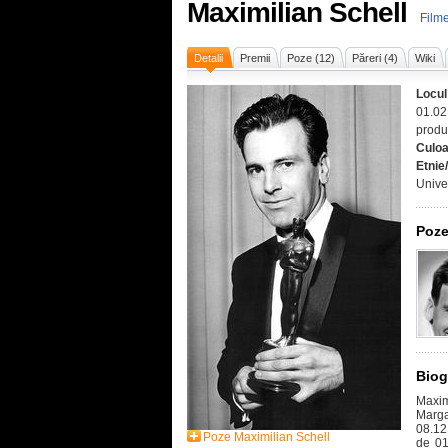
Maximilian Schell
Filme
Detalii
Premii
Poze (12)
Păreri (4)
Wiki
Locul
01.02
produc
Culoa
Etnie
Unive
Poze
Biog
Maxim
Marga
08.12
Poze Maximilian Schell
de 01