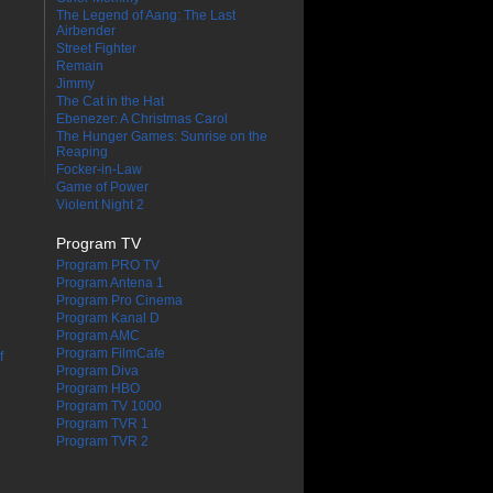
The Legend of Aang: The Last
Airbender
Street Fighter
Remain
Jimmy
The Cat in the Hat
Ebenezer: A Christmas Carol
The Hunger Games: Sunrise on the
Reaping
Focker-in-Law
Game of Power
Violent Night 2
Program TV
Program PRO TV
Program Antena 1
Program Pro Cinema
Program Kanal D
Program AMC
Program FilmCafe
f
Program Diva
Program HBO
Program TV 1000
Program TVR 1
Program TVR 2