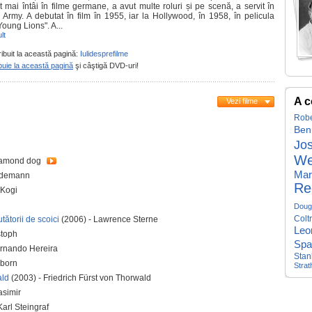
t mai întâi în filme germane, a avut multe roluri și pe scenă, a servit în
 Army. A debutat în film în 1955, iar la Hollywood, în 1958, în pelicula
oung Lions". A...
lt
ribuit la această pagină:
Iulidesprefilme
buie la această pagină
şi câştigă DVD-uri!
A c
Vezi filme
Robe
Ben
Jos
We
iamond dog
Mar
eidemann
Re
 Kogi
Doug
Colt
ătorii de scoici
(2006) - Lawrence Sterne
Leo
stoph
Spa
ernando Hereira
Stan
nborn
Strat
ald
(2003) - Friedrich Fürst von Thorwald
asimir
Karl Steingraf