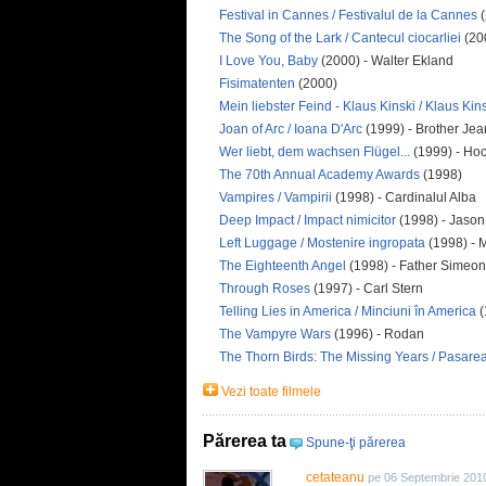
Festival in Cannes / Festivalul de la Cannes
(
The Song of the Lark / Cantecul ciocarliei
(20
I Love You, Baby
(2000) - Walter Ekland
Fisimatenten
(2000)
Mein liebster Feind - Klaus Kinski / Klaus Ki
Joan of Arc / Ioana D'Arc
(1999) - Brother Jea
Wer liebt, dem wachsen Flügel...
(1999) - Ho
The 70th Annual Academy Awards
(1998)
Vampires / Vampirii
(1998) - Cardinalul Alba
Deep Impact / Impact nimicitor
(1998) - Jason
Left Luggage / Mostenire ingropata
(1998) - M
The Eighteenth Angel
(1998) - Father Simeon
Through Roses
(1997) - Carl Stern
Telling Lies in America / Minciuni în America
(
The Vampyre Wars
(1996) - Rodan
The Thorn Birds: The Missing Years / Pasare
Vezi toate filmele
Părerea ta
Spune-ţi părerea
cetateanu
pe 06 Septembrie 201