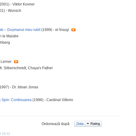
2001) - Viktor Kovner
01) - Wunsch
nski – Dușmanul meu iubit
(1999) - el însuşi
n le Maistre
chberg
 Lerner
r. Silberschmidt, Chaya's Father
1997) - Dr. Istvan Jonas
a Spin: Continuarea
(1996) - Cardinal Vittorio
Ordonează după
Data
Rating
0 19:12