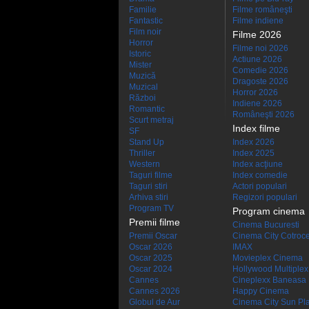
Familie
Filme româneşti
Fantastic
Filme indiene
Film noir
Filme 2026
Horror
Filme noi 2026
Istoric
Actiune 2026
Mister
Comedie 2026
Muzică
Dragoste 2026
Muzical
Horror 2026
Război
Indiene 2026
Romantic
Româneşti 2026
Scurt metraj
Index filme
SF
Stand Up
Index 2026
Thriller
Index 2025
Western
Index acţiune
Taguri filme
Index comedie
Taguri stiri
Actori populari
Arhiva stiri
Regizori populari
Program TV
Program cinema
Premii filme
Cinema Bucuresti
Premii Oscar
Cinema City Cotroc
Oscar 2026
IMAX
Oscar 2025
Movieplex Cinema
Oscar 2024
Hollywood Multiplex
Cannes
Cineplexx Baneasa
Cannes 2026
Happy Cinema
Globul de Aur
Cinema City Sun Pl