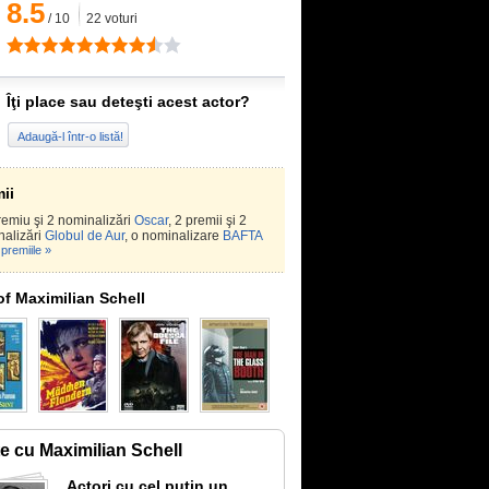
8.5
/
10
22
voturi
Îţi place sau deteşti acest actor?
Adaugă-l într-o listă!
ii
emiu şi 2 nominalizări
Oscar
, 2 premii şi 2
nalizări
Globul de Aur
, o nominalizare
BAFTA
premiile »
of Maximilian Schell
te cu Maximilian Schell
Actori cu cel putin un