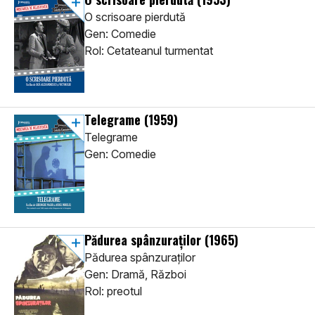
O scrisoare pierdută
Gen: Comedie
Rol: Cetateanul turmentat
Telegrame
(1959)
Telegrame
Gen: Comedie
Pădurea spânzuraților
(1965)
Pădurea spânzuraților
Gen: Dramă, Război
Rol: preotul