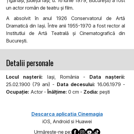
Țigănași, județul Iași; d. 16 iunie 1979, București) a fost
un actor român de teatru și film.
A absolvit în anul 1926 Conservatorul de Artă
Dramatică din Iași. Între anii 1955-1970 a fost rector al
Institutlui de Artă Teatrală și Cinematografică din
București.
Detalii personale
Locul naşterii:
Iași, România -
Data naşterii:
25.02.1900 (79 ani) -
Data decesului:
16.06.1979 -
Ocupaţie:
Actor -
Înălţime:
0 cm -
Zodia:
peşti
Descarca aplicatia Cinemagia
iOS, Android si Huawei
Urmăreşte-ne pe: