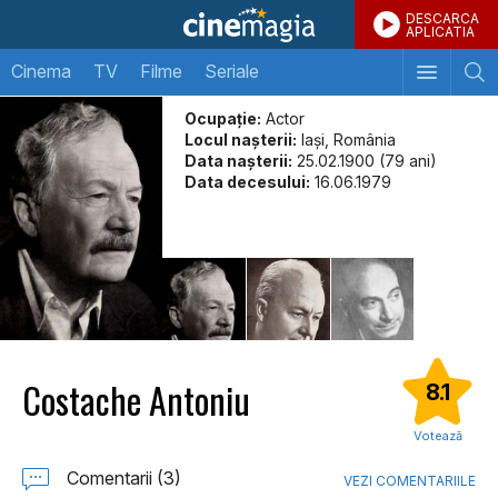
DESCARCA
APLICATIA
Cinema
TV
Filme
Seriale
Ocupație:
Actor
Locul naşterii:
Iași, România
Data naşterii:
25.02.1900 (79 ani)
Data decesului:
16.06.1979
Costache Antoniu
8.1
Votează
Comentarii (3)
VEZI COMENTARIILE