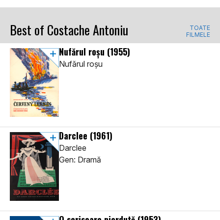
Best of Costache Antoniu
TOATE
FILMELE
Nufărul roșu
(1955)
Nufărul roșu
Darclee
(1961)
Darclee
Gen: Dramă
O scrisoare pierdută
(1953)