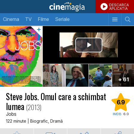
DESCARCA
APLICATIA
Cinema
TV
Filme
Seriale
+ 61
Steve Jobs. Omul care a schimbat
6.9
lumea
(2013)
Jobs
IMDB:
6.0
122 minute | Biografic, Dramă