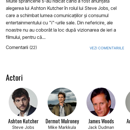
Multe sprâncene s-au ridicat când a fost anunţată
alegerea lui Ashton Kutcher în rolul lui Steve Jobs, cel
care a schimbat lumea comunicaţiilor şi consumul
entertainmentului cu "i"-urile sale. Din nefericire, ale
noastre nu au coborât la loc după vizionarea de ieri a
filmului, pentru că...
Comentarii
(22)
VEZI COMENTARIILE
Actori
Ashton Kutcher
Dermot Mulroney
James Woods
A
Steve Jobs
Mike Markkula
Jack Dudman