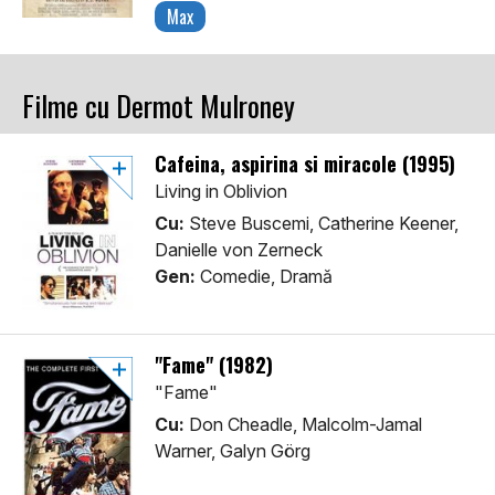
Max
Filme cu Dermot Mulroney
Cafeina, aspirina si miracole (1995)
Living in Oblivion
Cu:
Steve Buscemi, Catherine Keener,
Danielle von Zerneck
Gen:
Comedie, Dramă
"Fame" (1982)
"Fame"
Cu:
Don Cheadle, Malcolm-Jamal
Warner, Galyn Görg