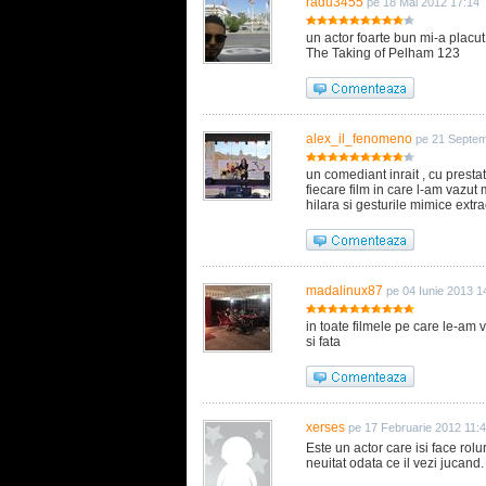
radu3455
pe 18 Mai 2012 17:14
un actor foarte bun mi-a placut
The Taking of Pelham 123
alex_il_fenomeno
pe 21 Septem
un comediant inrait , cu presta
fiecare film in care l-am vazut 
hilara si gesturile mimice extra
madalinux87
pe 04 Iunie 2013 1
in toate filmele pe care le-am v
si fata
xerses
pe 17 Februarie 2012 11:
Este un actor care isi face rol
neuitat odata ce il vezi jucand.