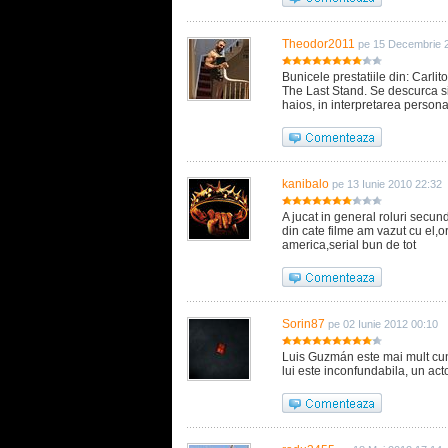
Theodor2011
pe 15 Decembrie 
Bunicele prestatiile din: Carli
The Last Stand. Se descurca si 
haios, in interpretarea persona
kanibalo
pe 13 Iunie 2010 22:32
A jucat in general roluri secun
din cate filme am vazut cu el,
america,serial bun de tot
Sorin87
pe 02 Iunie 2012 00:10
Luis Guzmán este mai mult cun
lui este inconfundabila, un act