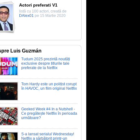
Actori preferati V1
listă cu 100 actori, creată de
DAlex01
pe 15 Martie 2020
spre Luis Guzmán
Tudum 2025 prezintă noutăți
exclusive despre titlurile tale
preferate de la Netflix
Tom Hardy este un polițist corupt
în HAVOC, un film original Netflix
Geeked Week #4 In a Nutshell -
Ce pregătește Netflix în perioada
următoare?
S-a lansat serialul Wednesday!
Netflix a sărbătorit printr-un