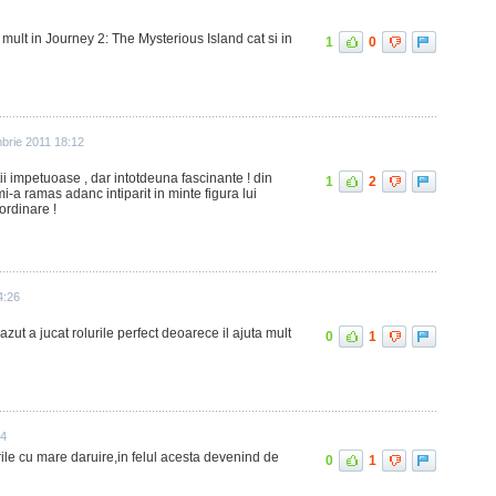
 mult in Journey 2: The Mysterious Island cat si in
1
0
brie 2011 18:12
tii impetuoase , dar intotdeuna fascinante ! din
1
2
mi-a ramas adanc intiparit in minte figura lui
ordinare !
4:26
azut a jucat rolurile perfect deoarece il ajuta mult
0
1
44
urile cu mare daruire,in felul acesta devenind de
0
1