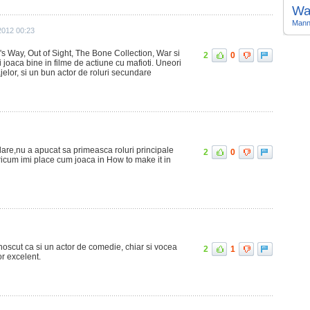
Wa
Man
2012 00:23
to's Way, Out of Sight, The Bone Collection, War si
2
0
joaca bine in filme de actiune cu mafioti. Uneori
jelor, si un bun actor de roluri secundare
dare,nu a apucat sa primeasca roluri principale
2
0
oricum imi place cum joaca in How to make it in
oscut ca si un actor de comedie, chiar si vocea
2
1
or excelent.