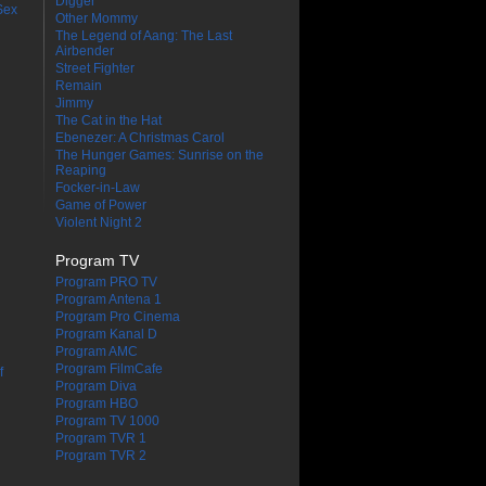
Digger
Sex
Other Mommy
The Legend of Aang: The Last
Airbender
Street Fighter
Remain
Jimmy
The Cat in the Hat
Ebenezer: A Christmas Carol
The Hunger Games: Sunrise on the
Reaping
Focker-in-Law
Game of Power
Violent Night 2
Program TV
Program PRO TV
Program Antena 1
Program Pro Cinema
Program Kanal D
Program AMC
Program FilmCafe
f
Program Diva
Program HBO
Program TV 1000
Program TVR 1
Program TVR 2