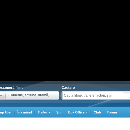
scoperă filme
Căutare
Comedie, acţiune, dramă, ...
mp liber
În curând
Trailer
Ştiri
Box Office
Club
Forum