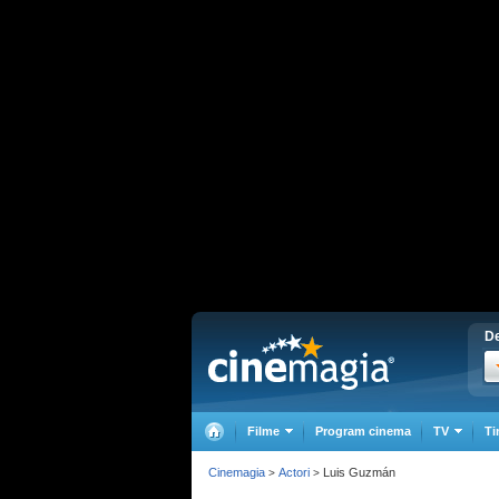
De
Filme
Program cinema
TV
Ti
Cinemagia
Actori
Luis Guzmán
>
>