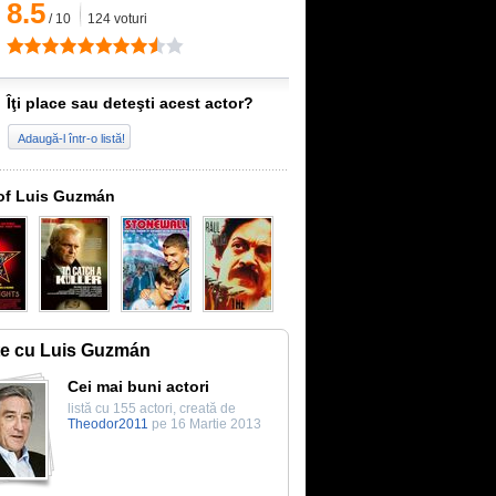
8.5
/
10
124
voturi
Îţi place sau deteşti acest actor?
Adaugă-l într-o listă!
of Luis Guzmán
te cu Luis Guzmán
Cei mai buni actori
listă cu 155 actori, creată de
Theodor2011
pe 16 Martie 2013