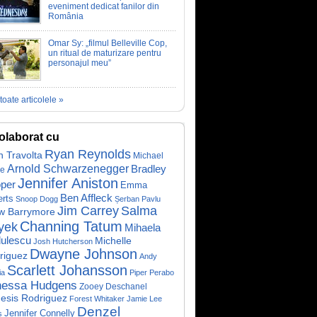
eveniment dedicat fanilor din
România
Omar Sy: „filmul Belleville Cop,
un ritual de maturizare pentru
personajul meu”
toate articolele »
olaborat cu
Ryan Reynolds
n Travolta
Michael
Arnold Schwarzenegger
Bradley
ne
Jennifer Aniston
per
Emma
Ben Affleck
rts
Snoop Dogg
Șerban Pavlu
Jim Carrey
Salma
w Barrymore
Channing Tatum
yek
Mihaela
ulescu
Michelle
Josh Hutcherson
Dwayne Johnson
riguez
Andy
Scarlett Johansson
ia
Piper Perabo
nessa Hudgens
Zooey Deschanel
esis Rodriguez
Forest Whitaker
Jamie Lee
Denzel
Jennifer Connelly
s