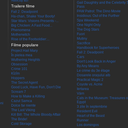
Născuţi azi
Gail Daughtry and the Celebrity 
Trailere filme
Pass
PAW Patrol: The Dino Movie
Fall 2: Deadpoint
Insidious: Out of the Further
Ha-chan, Shake Your Booty!
Spa Weekend
Star Wars: Visions Presents -...
One Night Only
Big Chicken: A Fast Food...
The Dog Stars
Phenomena
Fuori
Motherwitch
Mutiny
Rise of the Footsoldier:...
Sacrifice
Filme populare
Handbook for Superheroes
Project Hail Mary
Fall 2: Deadpoint
În pielea mea
Cars
Wuthering Heights
Don't Look Back in Anger
Obsession
By Any Means
Crime 101
Le crime du 3e étage
Kîzîm
Dosarele orașului alb
Hoppers
Practical Magic 2
The Secret Agent
Coyote vs. Acme
Good Luck, Have Fun, Don't Die
Iertarea
Scream 7
Värn
How to Make a Killing
Cats in the Museum: Treasures o
Cazul Samca
Egypt
eni
Dolce far niente
3 zile în septembrie
The Last Viking
Resident Evil
Kill Bill: The Whole Bloody Affair
Heart of the Beast
The Bride!
Runner
Cold Storage
Los domingos