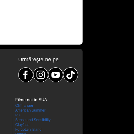
Urmăreşte-ne pe
Filme noi în SUA
Cliffhanger
American Summer
P31
Sense and Sensibility
Clayface
Forgotten Island