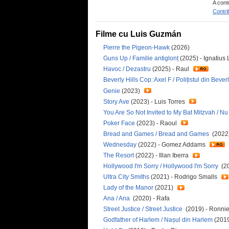
A cont
Contri
Filme cu Luis Guzmán
Pierre the Pigeon-Hawk
(2026)
Guns Up / Familie antiglonț
(2025) - Ignatius
Havoc / Dezastru
(2025) - Raul
Beverly Hills Cop: Axel F / Polițistul din Beverl
Genie
(2023)
Story Ave
(2023) - Luis Torres
You Are So Not Invited to My Bat Mitzvah / Nu
Poker Face
(2023) - Raoul
Bread and Games / Bread and Games
(2022)
Wednesday
(2022) - Gomez Addams
The Resort
(2022) - Illan Iberra
Hollywood I'm Sorry / Hollywood I'm Sorry
(20
Ultra City Smiths
(2021) - Rodrigo Smalls
Lady of the Manor
(2021)
Ana / Ana
(2020) - Rafa
Street Justice / Street Justice
(2019) - Ronni
Godfather of Harlem / Nașul din Harlem
(201