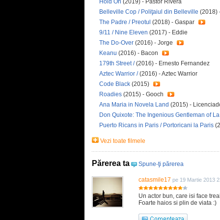
Hold On
(2019) - Pastor Rivera
Belleville Cop / Poliţaiul din Belleville
(2018) 
The Padre / Preotul
(2018) - Gaspar
9/11 / Nine Eleven
(2017) - Eddie
The Do-Over
(2016) - Jorge
Keanu
(2016) - Bacon
179th Street /
(2016) - Ernesto Fernandez
Aztec Warrior /
(2016) - Aztec Warrior
Code Black
(2015)
Roadies
(2015) - Gooch
Ana Maria in Novela Land
(2015) - Licencia
Don Quixote: The Ingenious Gentleman of 
Puerto Ricans in Paris / Portoricani la Paris
(2
Vezi toate filmele
Părerea ta
Spune-ţi părerea
catasmile17
pe 19 Martie 2013 2
Un actor bun, care isi face tre
Foarte haios si plin de viata :)