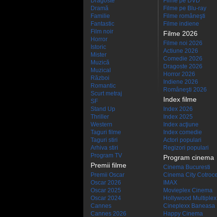
Dragoste
Filme pe DVD
Dramă
Filme pe Blu-ray
Familie
Filme româneşti
Fantastic
Filme indiene
Film noir
Filme 2026
Horror
Filme noi 2026
Istoric
Actiune 2026
Mister
Comedie 2026
Muzică
Dragoste 2026
Muzical
Horror 2026
Război
Indiene 2026
Romantic
Româneşti 2026
Scurt metraj
Index filme
SF
Stand Up
Index 2026
Thriller
Index 2025
Western
Index acţiune
Taguri filme
Index comedie
Taguri stiri
Actori populari
Arhiva stiri
Regizori populari
Program TV
Program cinema
Premii filme
Cinema Bucuresti
Premii Oscar
Cinema City Cotroc
Oscar 2026
IMAX
Oscar 2025
Movieplex Cinema
Oscar 2024
Hollywood Multiplex
Cannes
Cineplexx Baneasa
Cannes 2026
Happy Cinema