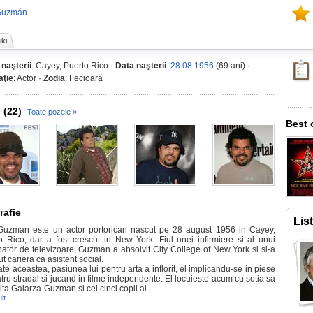
 Guzmán
ki
 naşterii
: Cayey, Puerto Rico ·
Data naşterii
:
28.08.1956
(69 ani) ·
ţie
: Actor ·
Zodia
: Fecioară
 (22)
Toate pozele »
Best 
rafie
Lis
Guzman este un actor portorican nascut pe 28 august 1956 in Cayey,
o Rico, dar a fost crescut in New York. Fiul unei infirmiere si al unui
ator de televizoare, Guzman a absolvit City College of New York si si-a
t cariera ca asistent social.
te aceastea, pasiunea lui pentru arta a inflorit, el implicandu-se in piese
tru stradal si jucand in filme independente. El locuieste acum cu sotia sa
ta Galarza-Guzman si cei cinci copii ai...
lt