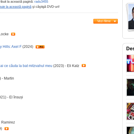
ribuit la această pagină:
radu3455
buie la această pagină
şi câştigă DVD-uri!
Vezi filme
 Locke
y Hills: Axel F
(2024)
De
 ai ce căuta la bat mitzvahul meu
(2023) - Eli Katz
 - Martin
21) - El însuși
e Ramirez
9)