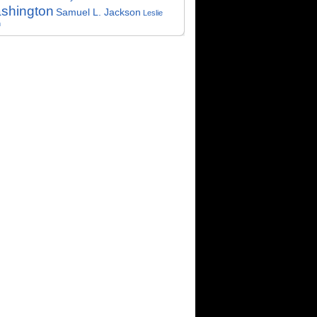
shington
Samuel L. Jackson
Leslie
n