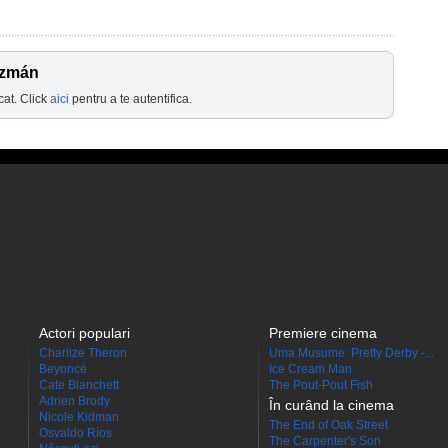
uzmán
cat. Click
aici
pentru a te autentifica.
Actori populari
Premiere cinema
Charlize Theron
Uma Musume: Pretty Derby -...
Beyoncé
Ice Cream Man
Cate Blanchett
The Pout-Pout Fish
Adrien Brody
În curând la cinema
Nicole Kidman
The End of Oak Street
Osvaldo Ríos
The Carpenter's Son