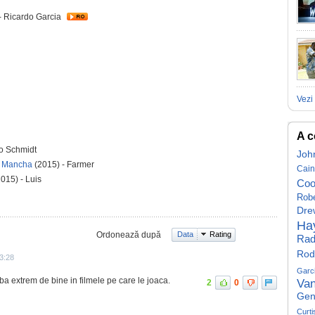
- Ricardo Garcia
Vezi 
A c
do Schmidt
Joh
La Mancha
(2015) - Farmer
Cai
015) - Luis
Coo
Robe
Dre
Ha
Ordonează după
Data
Rating
Rad
Rod
3:28
Garc
aba extrem de bine in filmele pe care le joaca.
Va
2
0
Gen
Curti