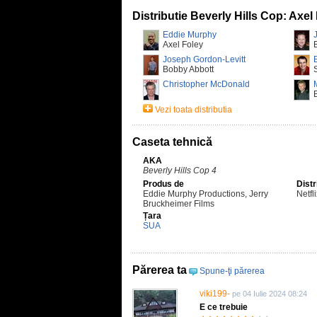
Distributie Beverly Hills Cop: Axel
Eddie Murphy
Axel Foley
Joseph Gordon-Levitt
Bobby Abbott
Christopher McDonald
Vezi toata distributia
Caseta tehnică
AKA
Beverly Hills Cop 4
Produs de
Distr
Eddie Murphy Productions, Jerry
Netfl
Bruckheimer Films
Țara
SUA
Părerea ta
Spune-ţi părerea
viki199-
pe 04 Iulie 2024 08:24
E ce trebuie