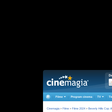
De
Filme
Program cinema
TV
Ti
Cinemagia
Filme
Filme 2024
Beverly Hills Cop: 
>
>
>