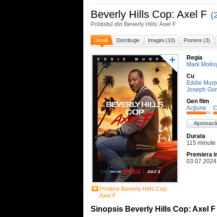
Beverly Hills Cop: Axel F
(
Polițistul din Beverly Hills: Axel F
Detalii
Distribuţie
Imagini (10)
Postere (3)
Regia
Mark Mollo
Cu
Eddie Murp
Joseph Gor
Gen film
Acţiune
C
Ajustează
Durata
115 minute
Premiera i
03.07.2024
Postere Beverly Hills Cop:
Axel F
Sinopsis Beverly Hills Cop: Axel F