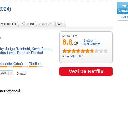
2024)
121
u
Articole (7)
Păreri (9)
Trailer (4)
Wiki
NOTA FILM
y
6.8
9
păreri
/
10
109
voturi
hy
,
Judge Reinhold
,
Kevin Bacon
,
don-Levitt
,
Bronson Pinchot
Nota
IMDB: 6.4
omedie
Crimă
Thriller
Vezi pe Netflix
 gen
3 voturi
nternațională