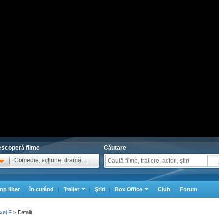
scoperă filme
Căutare
Comedie, acţiune, dramă, ...
mp liber
În curând
Trailer
Ştiri
Box Office
Club
Forum
Axel F
Detalii
>