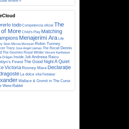
toate filmele »
eCloud
The
rerlo todo
Competencia oficial
 of More
Matching
Child's Play
Menajerimi Ara
ampions
Life
Robin Tunney
y Sisto
Mircea Mureșan
Dennis
cer Tracy
The Recall
Jose Angel Llamas
d
The Goonies
Royal Winter
Vincent Kartheiser
Andreea Raicu
Inside Job
a Drăgan
A Quiet
klyn's Finest
The Good Night
Declarație
Victoria
ce
Rooney Mara
dragoste
La dolce vita
Fedakar
exander
Wallace & Gromit in The Curse
he Were-Rabbit