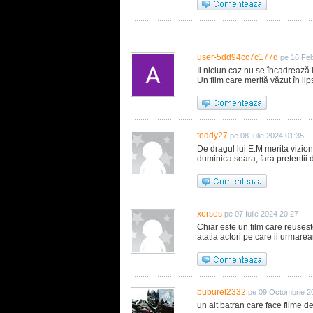
user-5dd94cc7c177d
pe 16 Feb
Îi niciun caz nu se încadrează 
Un film care merită văzut în lip
teddy27
pe 08 Iulie 2024 01:35
De dragul lui E.M merita vizion
duminica seara, fara pretentii
xerses
pe 07 Iulie 2024 20:27
Chiar este un film care reuses
atatia actori pe care ii urmare
buburel2332
pe 09 Octombrie 2
un alt batran care face filme 