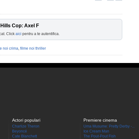
Hills Cop: Axel F
cat. Click
aici
pentru a te autentifica.
me noi crima
,
filme noi thriller
Actori populari
Premiere cinema
Charlize Theron
Uma Musume: Pretty Derby -...
Beyoncé
Ice Cream Man
Cate Blanchett
The Pout-Pout Fish