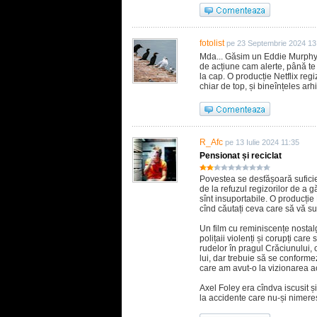
fotolist
pe 23 Septembrie 2024 13
Mda... Găsim un Eddie Murphy
de acțiune cam alerte, până te 
la cap. O producție Netflix re
chiar de top, și bineînțeles arh
R_Afc
pe 13 Iulie 2024 11:35
Pensionat și reciclat
Povestea se desfășoară suficie
de la refuzul regizorilor de a 
sînt insuportabile. O producție
cînd căutați ceva care să vă su
Un film cu reminiscențe nostalg
polițaii violenți și corupți care
rudelor în pragul Crăciunului, 
lui, dar trebuie să se conformez
care am avut-o la vizionarea ac
Axel Foley era cîndva iscusit 
la accidente care nu-și nimer