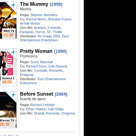
The Mummy
(1999)
Mumia
Regia:
Stephen Sommers
Cu:
Rachel Weisz
,
Brendan Fraser
,
Arnold Vosloo
Gen film:
Aventuri
,
Comedie
,
PRO TV
,
,
,
Fantastic
Horror
SF
Thriller
21:30
Distribuitor:
Ro Image 2000
,
Euro
Entertainment Enterprises
Pretty Woman
(1990)
Frumușica
Regia:
Garry Marshall
Cu:
Richard Gere
,
Julia Roberts
Gen film:
Comedie
,
Romantic
,
Dragoste
Antena 1
Distribuitor:
Euro Entertainment
00:00
Enterprises
Before Sunset
(2004)
Înainte de apus
Regia:
Richard Linklater
Cu:
Ethan Hawke
,
Julie Delpy
Gen film:
Dramă
,
Romantic
,
Dragoste
Warner TV
20:30