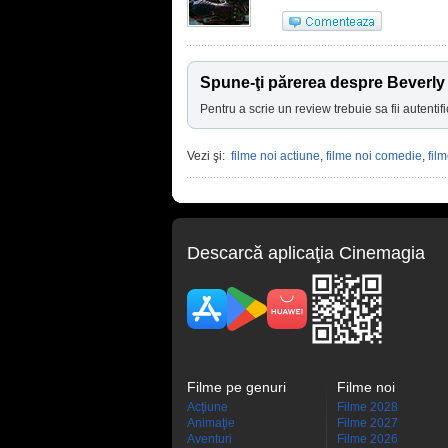
Spune-ţi părerea despre Beverly 
Pentru a scrie un review trebuie sa fii autentifi
Vezi şi:
filme noi actiune
,
filme noi comedie
,
fil
Descarcă aplicaţia Cinemagia
Filme pe genuri
Filme noi
Acţiune
Filme 2028
Animaţie
Filme 2027
Aventuri
Filme 2026