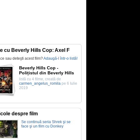
te cu Beverly Hills Cop: Axel F
lace sau deteşti acest film?
Adaugă-l într-o listă!
Beverly Hills Cop -
Polițistul din Beverly Hills
listă cu 4 filme, creată de
carmen_angelus_romila
pe 6 Iulie
2019
icole despre film
Se continuă seria Shrek şi se
face şi un film cu Donkey