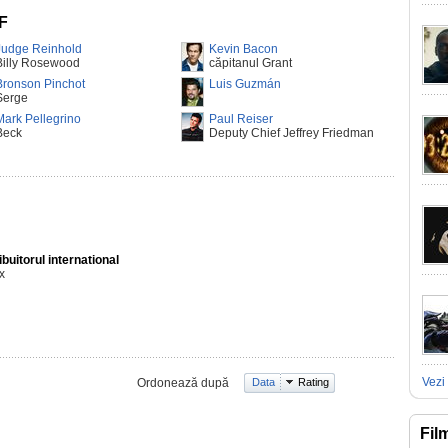
 F
Judge Reinhold
Kevin Bacon
Billy Rosewood
căpitanul Grant
Bronson Pinchot
Luis Guzmán
Serge
Mark Pellegrino
Paul Reiser
Beck
Deputy Chief Jeffrey Friedman
ibuitorul international
ix
Vezi 
Ordonează după
Data
Rating
Fil