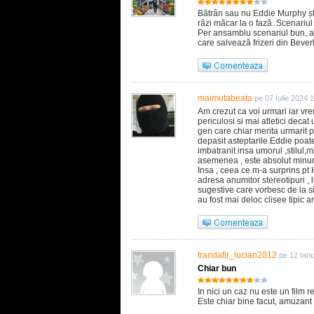
Bătrân sau nu Eddie Murphy șt
râzi măcar la o fază. Scenariul 
Per ansamblu scenariul bun, acto
care salvează frizeri din Beverly
maimutabeata
pe 07 Iulie 2024 
Am crezut ca voi urmari iar vr
periculosi si mai atletici decat
gen care chiar merita urmarit p
depasit asteptarile.Eddie poat
imbatranit insa umorul ,stilul,
asemenea , este absolut minu
Insa , ceea ce m-a surprins pt H
adresa anumitor stereotipuri , 
sugestive care vorbesc de la si
au fost mai deloc clisee tipic 
trandafir_lucian2012
pe 12 Ian
Chiar bun
In nici un caz nu este un film
Este chiar bine facut, amuzant s