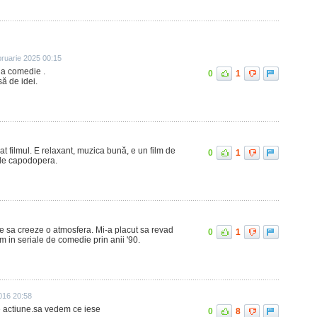
ruarie 2025 00:15
la comedie .
0
1
să de idei.
at filmul. E relaxant, muzica bună, e un film de
0
1
 de capodopera.
te sa creeze o atmosfera. Mi-a placut sa revad
0
1
am in seriale de comedie prin anii '90.
016 20:58
de actiune.sa vedem ce iese
0
8