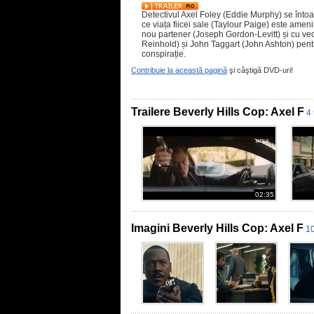
Detectivul Axel Foley (Eddie Murphy) se întoar
ce viața fiicei sale (Taylour Paige) este ameni
nou partener (Joseph Gordon-Levitt) și cu ve
Reinhold) și John Taggart (John Ashton) pentru
conspirație.
Contribuie la această pagină
şi câştigă DVD-uri!
Trailere Beverly Hills Cop: Axel F
4 
02:35
Imagini Beverly Hills Cop: Axel F
10