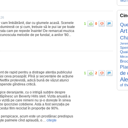
Vezi 
Cin
:26
 cam îmbătrânit, dar cu glumele acasă. Scenele
1
0
Que
dumiresti ce și cum, trebuie să le pui iar pe toate
Art
gizata cam pe repede înainte! De remarcat muzica
icunoscuta melodie de pe fundal, a anilor '80...
Ch
Jerem
Spen
Quai
Mirce
Broo
Pla
de 
nt de rapid pentru a distrage atenția publicului
1
2
găsi ceva proaspăt. Pînă și secvențele de acțiune
Al
 Netflix protevistă, adică bună de văzut atunci
spende gîndirea critică.
of t
ice deranjante, cu o intrigă subțire despre
 stăpînesc un Beverly Hills sleit. Vizita anuală a
o vizită pe care nimeni nu și-o dorește în sinea
e ipocriziei cotidiene. Asta a fost senzația pe
estui film reciclat în proporție de 90%.
și perspicace, acum este un prostănac predispus
ește palmele cînd aplaudă, o…
citeşte