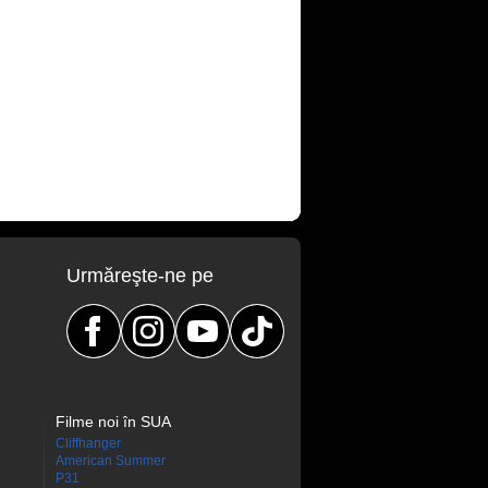
Urmăreşte-ne pe
Filme noi în SUA
Cliffhanger
American Summer
P31