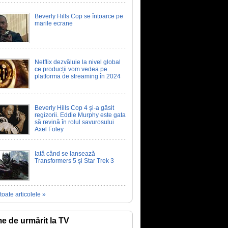
Beverly Hills Cop se întoarce pe
marile ecrane
Netflix dezvăluie la nivel global
ce producții vom vedea pe
platforma de streaming în 2024
Beverly Hills Cop 4 şi-a găsit
regizorii. Eddie Murphy este gata
să revină în rolul savurosului
Axel Foley
Iată când se lansează
Transformers 5 şi Star Trek 3
toate articolele »
me de urmărit la TV