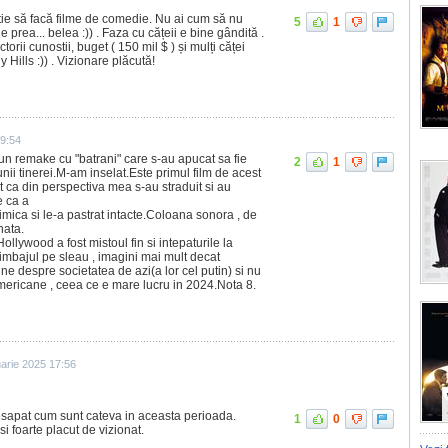
ie să facă filme de comedie. Nu ai cum să nu
5
1
e prea... belea :)) . Faza cu cățeii e bine gândită .
rii cunostii, buget ( 150 mil $ ) și mulți căței
 Hills :)) . Vizionare plăcută!
19:54
eun remake cu "batrani" care s-au apucat sa fie
2
1
 unii tinerei.M-am inselat.Este primul film de acest
t ca din perspectiva mea s-au straduit si au
e ca a
mimica si le-a pastrat intacte.Coloana sonora , de
nata.
ollywood a fost mistoul fin si intepaturile la
limbajul pe sleau , imagini mai mult decat
ne despre societatea de azi(a lor cel putin) si nu
americane , ceea ce e mare lucru in 2024.Nota 8.
uarie 2025 17:56
 resapat cum sunt cateva in aceasta perioada.
1
0
i foarte placut de vizionat.