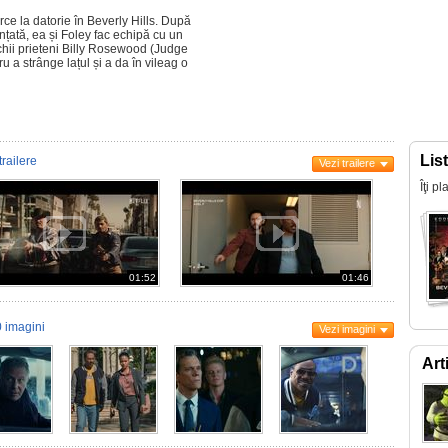
ce la datorie în Beverly Hills. După
nțată, ea și Foley fac echipă cu un
chii prieteni Billy Rosewood (Judge
 a strânge lațul și a da în vileag o
Lis
trailere
Vezi trailere
Îţi p
01:52
01:46
 imagini
Vezi imagini
Art