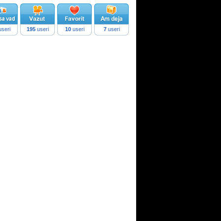
seri
195
useri
10
useri
7
useri