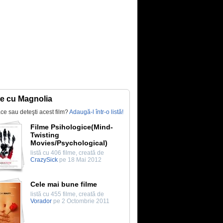
te cu Magnolia
lace sau deteşti acest film?
Adaugă-l într-o listă!
Filme Psihologice(Mind-
Twisting
Movies/Psychological)
listă cu 406 filme, creată de
CrazySick
pe 18 Mai 2012
Cele mai bune filme
listă cu 455 filme, creată de
Vorador
pe 2 Octombrie 2011