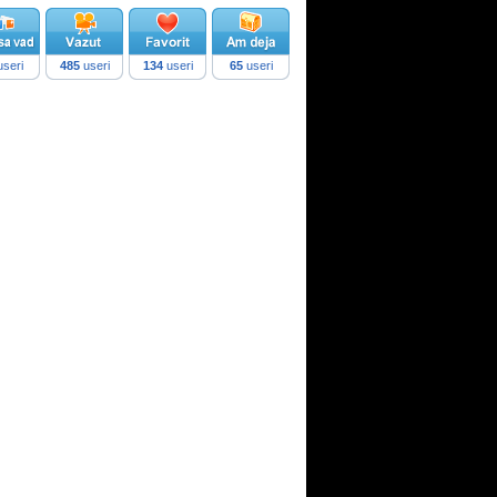
seri
485
useri
134
useri
65
useri