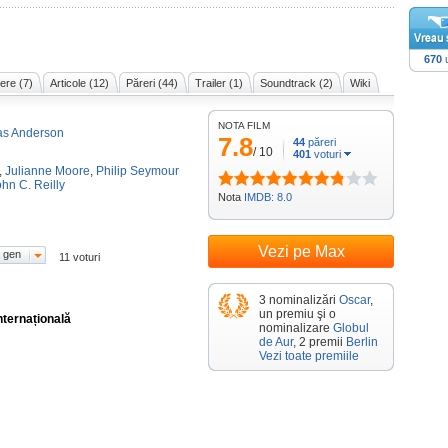
670
u
ere (7)
Articole (12)
Păreri (44)
Trailer (1)
Soundtrack (2)
Wiki
NOTA FILM
as Anderson
7.8
44
păreri
/
10
401
voturi
,
Julianne Moore
,
Philip Seymour
hn C. Reilly
Nota
IMDB: 8.0
Vezi pe Max
 gen
11 voturi
3 nominalizări
Oscar
,
un premiu şi o
nternațională
nominalizare
Globul
de Aur
, 2 premii
Berlin
Vezi toate premiile