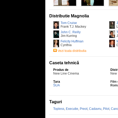
Distributie Magnolia
Tom Cruise
Frank T.J. Mackey
L
John C. Reilly
Jim Kurring
J
Felicity Huffman
W
Cynthia
Vezi toata distributia
Caseta tehnică
Produs de
Distr
New Line Cinema
New 
Țara
Film 
SUA
Rom
Taguri
Topless
,
Executie
,
Preot
,
Cadavru
,
Pilot
,
Canc