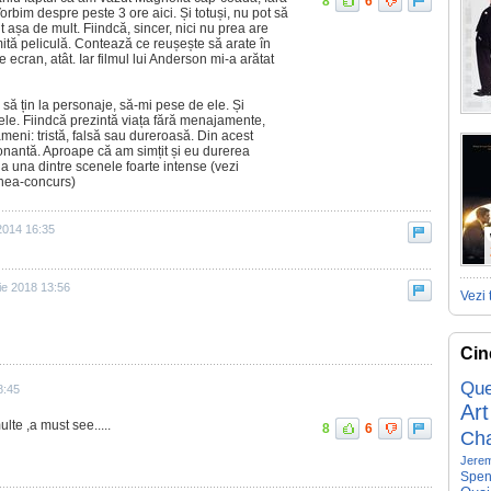
8
6
orbim despre peste 3 ore aici. Și totuși, nu pot să
t așa de mult. Fiindcă, sincer, nici nu prea are
tă peliculă. Contează ce reușește să arate în
 ecran, atât. Iar filmul lui Anderson mi-a arătat
 să țin la personaje, să-mi pese de ele. Și
 ele. Fiindcă prezintă viața fără menajamente,
meni: tristă, falsă sau dureroasă. Din acest
ionantă. Aproape că am simțit și eu durerea
a una dintre scenele foarte intense (vezi
unea-concurs)
2014 16:35
ie 2018 13:56
Vezi 
Cin
Que
8:45
Art
ulte ,a must see.....
8
6
Ch
Jerem
Spen