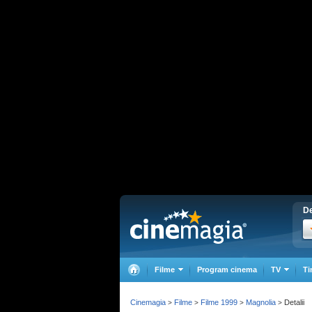
De
Filme
Program cinema
TV
Ti
Cinemagia
Filme
Filme 1999
Magnolia
Detalii
>
>
>
>