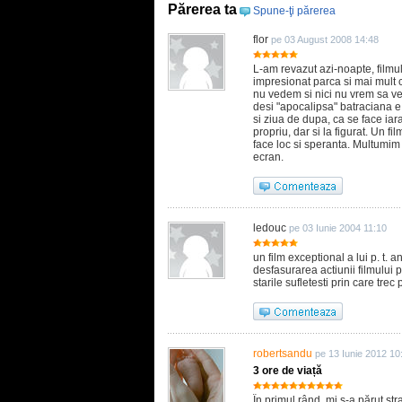
Părerea ta
Spune-ţi părerea
flor
pe 03 August 2008 14:48
L-am revazut azi-noapte, filmu
impresionat parca si mai mult c
nu vedem si nici nu vrem sa ve
desi "apocalipsa" batraciana e
si ziua de dupa, ca se face ia
propriu, dar si la figurat. Un fil
face loc si speranta. Multumi
ecran.
ledouc
pe 03 Iunie 2004 11:10
un film exceptional a lui p. t. 
desfasurarea actiunii filmului pe
starile sufletesti prin care trec
robertsandu
pe 13 Iunie 2012 10
3 ore de viață
În primul rând, mi s-a părut st