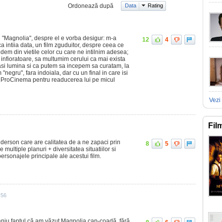
Ordonează după
Data
Rating
l "Magnolia", despre el e vorba desigur: m-a
12
4
a intiia data, un film zguduitor, despre ceea ce
dem din vietile celor cu care ne intilnim adesea;
 infioratoare, sa multumim cerului ca mai exista
rasi lumina si ca putem sa incepem sa curatam, la
m "negru", fara indoiala, dar cu un final in care isi
m ProCinema pentru readucerea lui pe micul
Vezi 
Fil
anderson care are calitatea de a ne zapaci prin
8
5
 multiple planuri + diversitatea situatiilor si
 personajele principale ale acestui film.
:56
raniu faptul că am văzut Magnolia cap-coadă, fără