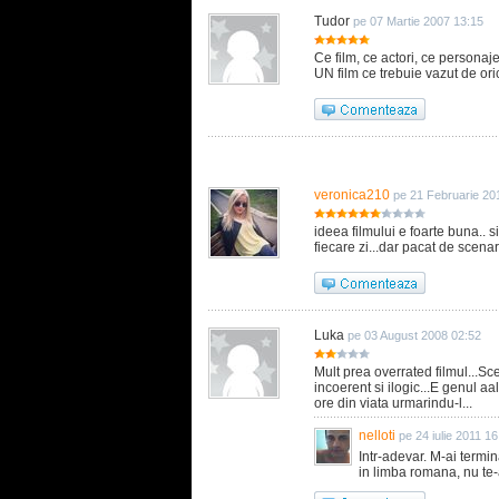
Tudor
pe 07 Martie 2007 13:15
Ce film, ce actori, ce personaj
UN film ce trebuie vazut de oric
veronica210
pe 21 Februarie 20
ideea filmului e foarte buna.. s
fiecare zi...dar pacat de scenari
Luka
pe 03 August 2008 02:52
Mult prea overrated filmul...Sce
incoerent si ilogic...E genul aal
ore din viata urmarindu-l...
nelloti
pe 24 iulie 2011 16
Intr-adevar. M-ai termin
in limba romana, nu te-