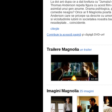
La doi ani dupa ce a dat lovitura cu "Jurnalul
Thomas Anderson repeta figura cu acest film 
asimilat unui gen anume. Drama psihlogica, 
comedie neagra? Orice ar fi Magnolia poarta a
Anderson care se pricepe sa descrie cu umor si 
si vicisitudinile iubirii in societatea noastra 
neasteptate... coincidente.
citeşte
Contribuie la această pagină
şi câştigă DVD-uri!
Trailere Magnolia
un trailer
02:46
Imagini Magnolia
35 imagini