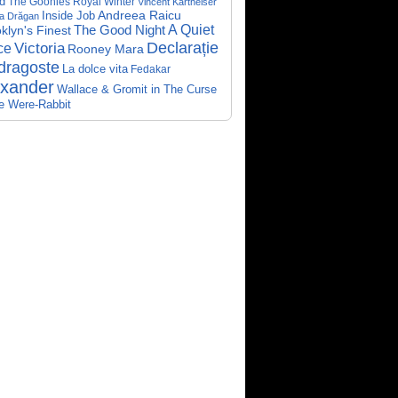
d
The Goonies
Royal Winter
Vincent Kartheiser
Andreea Raicu
Inside Job
a Drăgan
A Quiet
klyn's Finest
The Good Night
Declarație
Victoria
ce
Rooney Mara
dragoste
La dolce vita
Fedakar
exander
Wallace & Gromit in The Curse
he Were-Rabbit