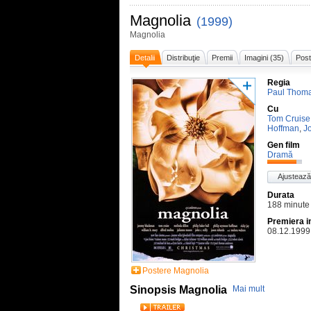
Magnolia
(1999)
Magnolia
Detalii
Distribuţie
Premii
Imagini (35)
Post
Regia
Paul Thom
Cu
Tom Cruise
Hoffman
,
Jo
Gen film
Dramă
Ajustează
Durata
188 minute
Premiera i
08.12.1999
Postere Magnolia
Sinopsis Magnolia
Mai mult