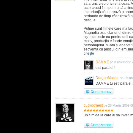
să arunc vreo privire la ceas. V
acuz acest film pentru că a ținu
importanță cât durează o anumi
perioada de timp cât rulează pe
destule.
Puține sunt filmele care mă fac
Magnolia este clar unul dintre
așa cum este ea pentru unii oa
motiv, producția e foarte emoț
personajelor. M-am și enervat l
secvența cu puștiul din emisi
citeşte
DAMME
pe 8 noiembrie 
esti paralel !
DragonMaster
pe 19 iun
DAMME tu esti paralel.
cuckoo'nest
pe 28 Martie 2009 0
un film de la care ai sa inveti m