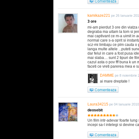
kamikaze221
pe 26 Ianuarie 20
3 ore
mi-am pierdut 3 ore din viatza ui
degraba ma uitam la tom si jerr
mai captivant ce m-a uimit in ace
normal care s-a oprit si insta
scz-mi limbaju ce plm cauta o
langa multe altele ...puteti s
dar felul in care a fost pusa i
mai slaba.... sunt 2 tipuri de 
cazul asta o pov fff buna k un m
faceti ce vreti parerea mea e s
DAMME
pe 8 noiembrie 
ai mare dreptate !
Laura34215
pe 04 Ianuarie 2010
deosebit
Un film intr-adevar foarte lung 
incepi sa-l intelegi si devine c