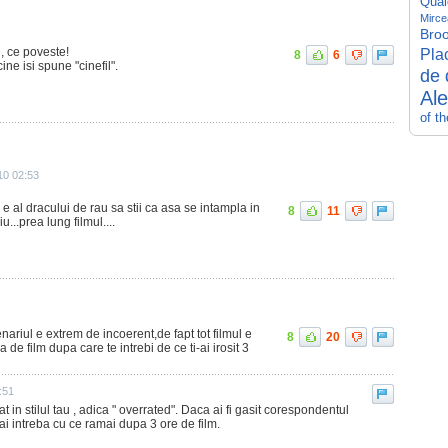
Quai
Mirce
Broo
e, ce poveste!
Pla
8
6
ine isi spune "cinefil".
de 
Al
of t
10 02:53
i e al dracului de rau sa stii ca asa se intampla in
8
11
u...prea lung filmul....
nariul e extrem de incoerent,de fapt tot filmul e
8
20
a de film dupa care te intrebi de ce ti-ai irosit 3
:51
at in stilul tau , adica " overrated". Daca ai fi gasit corespondentul
ai intreba cu ce ramai dupa 3 ore de film.