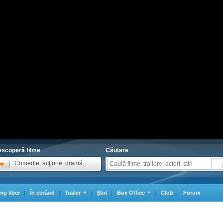
scoperă filme
Căutare
Comedie, acţiune, dramă, ...
mp liber
În curând
Trailer
Ştiri
Box Office
Club
Forum