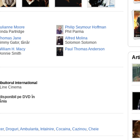
Julianne Moore
Philip Seymour Hoffman
inda Partridge
Phil Parma
Thomas Jane
Alfred Molina
immy Gator, tânăr
Solomon Solomon
illiam H. Macy
Paul Thomas Anderson
Donnie Smith
Art
ibuitorul international
Line Cinema
disponibil pe DVD în
ânia
er
,
Droguri
,
Ambulanta
,
Intalnire
,
Cocaina
,
Cazinou
,
Cheie