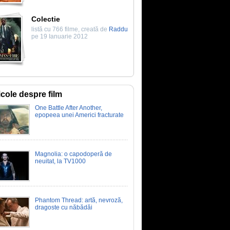
Colectie
listă cu 766 filme, creată de
Raddu
pe 19 Ianuarie 2012
icole despre film
One Battle After Another,
epopeea unei Americi fracturate
Magnolia: o capodoperă de
neuitat, la TV1000
Phantom Thread: artă, nevroză,
dragoste cu năbădăi