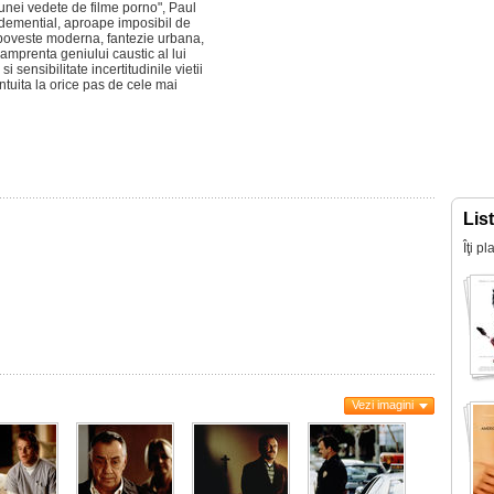
 unei vedete de filme porno", Paul
demential, aproape imposibil de
poveste moderna, fantezie urbana,
mprenta geniului caustic al lui
sensibilitate incertitudinile vietii
bantuita la orice pas de cele mai
Lis
Îţi p
Vezi imagini