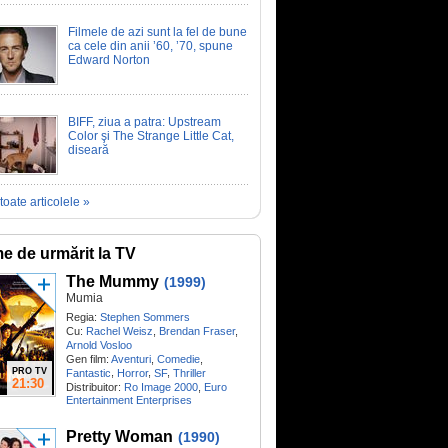
Filmele de azi sunt la fel de bune
ca cele din anii ’60, ’70, spune
Edward Norton
BIFF, ziua a patra: Upstream
Color şi The Strange Little Cat,
diseară
toate articolele »
me de urmărit la TV
The Mummy
(1999)
Mumia
Regia:
Stephen Sommers
Cu:
Rachel Weisz
,
Brendan Fraser
,
Arnold Vosloo
Gen film:
Aventuri
,
Comedie
,
PRO TV
,
,
,
Fantastic
Horror
SF
Thriller
21:30
Distribuitor:
Ro Image 2000
,
Euro
Entertainment Enterprises
Pretty Woman
(1990)