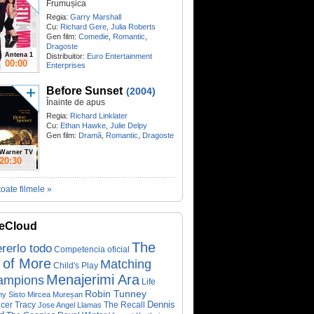
Frumușica
Regia:
Garry Marshall
Cu:
Richard Gere
,
Julia Roberts
Gen film:
Comedie
,
Romantic
,
Dragoste
Antena 1
Distribuitor:
Euro Entertainment
00:00
Enterprises
Before Sunset
(2004)
Înainte de apus
Regia:
Richard Linklater
Cu:
Ethan Hawke
,
Julie Delpy
Gen film:
Dramă
,
Romantic
,
Dragoste
Warner TV
20:30
toate filmele »
eCloud
The
rerlo todo
Competencia oficial
 of More
Matching
Child's Play
Menajerimi Ara
ampions
Life
Robin Tunney
y Sisto
Mircea Mureșan
Dennis
cer Tracy
The Recall
Jose Angel Llamas