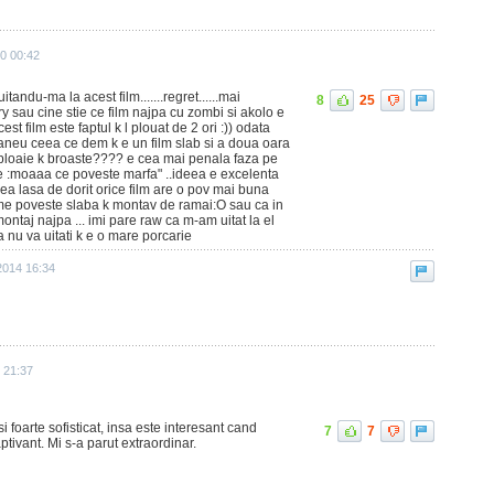
10 00:42
tandu-ma la acest film.......regret......mai
8
25
y sau cine stie ce film najpa cu zombi si akolo e
st film este faptul k l plouat de 2 ori :)) odata
ntaneu ceea ce dem k e un film slab si a doua oara
 ploaie k broaste???? e cea mai penala faza pe
une :moaaa ce poveste marfa" ..ideea e excelenta
deea lasa de dorit orice film are o pov mai buna
filme poveste slaba k montav de ramai:O sau ca in
ontaj najpa ... imi pare raw ca m-am uitat la el
a nu va uitati k e o mare porcarie
2014 16:34
 21:37
si foarte sofisticat, insa este interesant cand
7
7
aptivant. Mi s-a parut extraordinar.