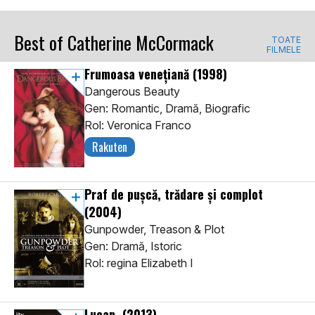
Best of Catherine McCormack
TOATE
FILMELE
Frumoasa venețiană
(1998)
Dangerous Beauty
Gen: Romantic, Dramă, Biografic
Rol: Veronica Franco
Rakuten
Praf de pușcă, trădare și complot
(2004)
Gunpowder, Treason & Plot
Gen: Dramă, Istoric
Rol: regina Elizabeth I
Lucan
(2013)