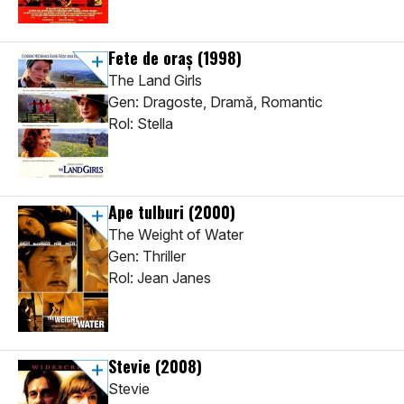
Fete de oraș
(1998)
The Land Girls
Gen: Dragoste, Dramă, Romantic
Rol: Stella
Ape tulburi
(2000)
The Weight of Water
Gen: Thriller
Rol: Jean Janes
Stevie
(2008)
Stevie