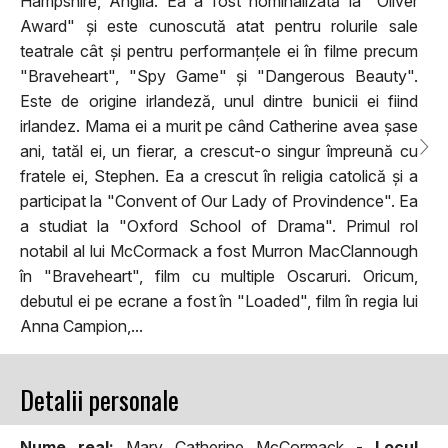
Hampshire, Anglia. Ea a fost nominalizată la "Oliver
Award" și este cunoscută atat pentru rolurile sale
teatrale cât și pentru performanțele ei în filme precum
"Braveheart", "Spy Game" și "Dangerous Beauty".
Este de origine irlandeză, unul dintre bunicii ei fiind
irlandez. Mama ei a murit pe când Catherine avea șase
ani, tatăl ei, un fierar, a crescut-o singur împreună cu
fratele ei, Stephen. Ea a crescut în religia catolică și a
participat la "Convent of Our Lady of Provindence". Ea
a studiat la "Oxford School of Drama". Primul rol
notabil al lui McCormack a fost Murron MacClannough
în "Braveheart", film cu multiple Oscaruri. Oricum,
debutul ei pe ecrane a fost în "Loaded", film în regia lui
Anna Campion,...
Detalii personale
Nume real:
Mary Catherine McCormack -
Locul