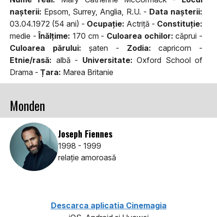
naşterii:
Epsom, Surrey, Anglia, R.U. -
Data naşterii:
03.04.1972 (54 ani) -
Ocupaţie:
Actriță -
Constituţie:
medie -
Înălţime:
170 cm -
Culoarea ochilor:
căprui -
Culoarea părului:
şaten -
Zodia:
capricorn -
Etnie/rasă:
albă -
Universitate:
Oxford School of
Drama -
Țara:
Marea Britanie
Monden
Joseph Fiennes
1998 - 1999
relaţie amoroasă
Descarca aplicatia Cinemagia