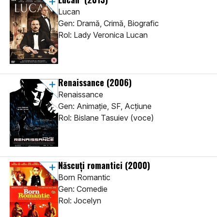
Lucan
Gen: Dramă, Crimă, Biografic
Rol: Lady Veronica Lucan
Renaissance
(2006)
Renaissance
Gen: Animaţie, SF, Acţiune
Rol: Bislane Tasuiev (voce)
Născuți romantici
(2000)
Born Romantic
Gen: Comedie
Rol: Jocelyn