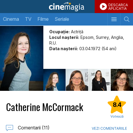
DESCARCA
APLICATIA
Cinema
TV
Filme
Seriale
Ocupație:
Actriță
Locul naşterii:
Epsom, Surrey, Anglia,
R.U.
Data naşterii:
03.04.1972 (54 ani)
Catherine McCormack
8.4
Votează
Comentarii (11)
VEZI COMENTARIILE