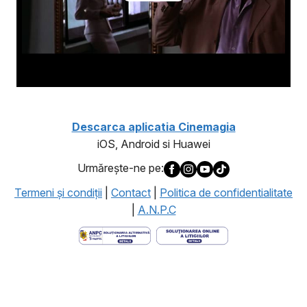
Descarca aplicatia Cinemagia
iOS, Android si Huawei
Urmăreşte-ne pe:
Termeni şi condiţii
|
Contact
|
Politica de confidentialitate
|
A.N.P.C